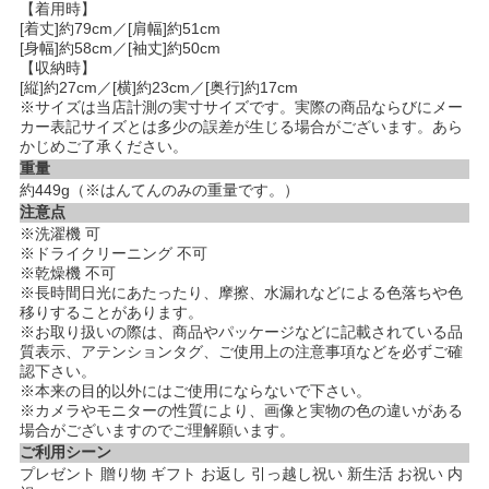
【着用時】
[着丈]約79cm／[肩幅]約51cm
[身幅]約58cm／[袖丈]約50cm
【収納時】
[縦]約27cm／[横]約23cm／[奥行]約17cm
※サイズは当店計測の実寸サイズです。実際の商品ならびにメー
カー表記サイズとは多少の誤差が生じる場合がございます。あら
かじめご了承ください。
重量
約449g（※はんてんのみの重量です。）
注意点
※洗濯機 可
※ドライクリーニング 不可
※乾燥機 不可
※長時間日光にあたったり、摩擦、水漏れなどによる色落ちや色
移りすることがあります。
※お取り扱いの際は、商品やパッケージなどに記載されている品
質表示、アテンションタグ、ご使用上の注意事項などを必ずご確
認下さい。
※本来の目的以外にはご使用にならないで下さい。
※カメラやモニターの性質により、画像と実物の色の違いがある
場合がございますのでご理解願います。
ご利用シーン
プレゼント 贈り物 ギフト お返し 引っ越し祝い 新生活 お祝い 内