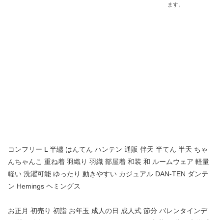
コンフリー L 半纏 はんてん ハンテン 通販 伴天 半てん 半天 ちゃ
んちゃんこ 重ね着 羽織り 羽織 部屋着 和装 和 ルームウェア 軽量
軽い 洗濯可能 ゆったり 動きやすい カジュアル DAN-TEN ダンテ
ン Hemings ヘミングス
お正月 初売り 初詣 お年玉 成人の日 成人式 節分 バレンタインデ