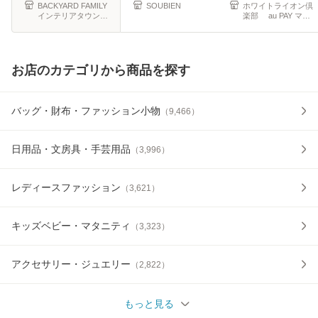
量 軽
敬
BACKYARD FAMILY
SOUBIEN
ホワイトライオン倶
インテリアタウン
楽部 au PAY マー
au PAY マーケット
ケット店
店
お店のカテゴリから商品を探す
バッグ・財布・ファッション小物
（
9,466
）
日用品・文房具・手芸用品
（
3,996
）
レディースファッション
（
3,621
）
キッズベビー・マタニティ
（
3,323
）
アクセサリー・ジュエリー
（
2,822
）
もっと見る