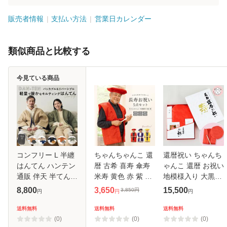
販売者情報
支払い方法
営業日カレンダー
類似商品と比較する
今見ている商品
コンフリー L 半纏
ちゃんちゃんこ 還
還暦祝い ちゃんち
はんてん ハンテン
暦 古希 喜寿 傘寿
ゃんこ 還暦 お祝い
通販 伴天 半てん
米寿 黄色 赤 紫 祝
地模様入り 大黒帽
半天 ちゃんちゃん
い セット 5点 大黒
ベスト 扇子 3点セ
8,800
3,650
15,500
3,850
円
円
円
円
こ 重ね着 羽織り
頭巾 末広 白扇子
ット
羽織 部屋着 和装
栞 化粧箱 中綿入り
送料無料
送料無料
送料無料
和 ルームウェア 軽
ポリエステル 長寿
(0)
(0)
(0)