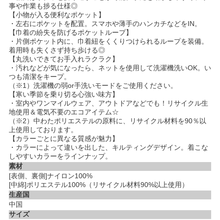
事や作業も捗る仕様◎
【小物が入る便利なポケット】
・左右にポケットを配置。スマホや薄手のハンカチなどをIN。
【巾着の紛失を防げるポケットループ】
・片側ポケット内に、巾着紐をくくりつけられるループを装備。
着用時も失くさず持ち歩ける◎
【丸洗いできてお手入れラクラク】
・汚れなどが気になったら、ネットを使用して洗濯機洗いOK。い
つも清潔をキープ。
（※1）洗濯機の弱or手洗いモードをご使用ください。
【寒い季節を乗り切る心強い味方】
・室内やワンマイルウェア、アウトドアなどでも！リサイクル生
地使用＆電気不要のエコアイテム☆
（※2）中わたポリエステルの原料に、リサイクル材料を90％以
上使用しております。
【カラーごとに異なる質感が魅力】
・カラーによって違いを出した、キルティングデザイン。着こな
しやすいカラーをラインナップ。
素材
[表側、裏側]ナイロン100%
[中綿]ポリエステル100%（リサイクル材料90%以上使用）
生産国
中国
サイズ