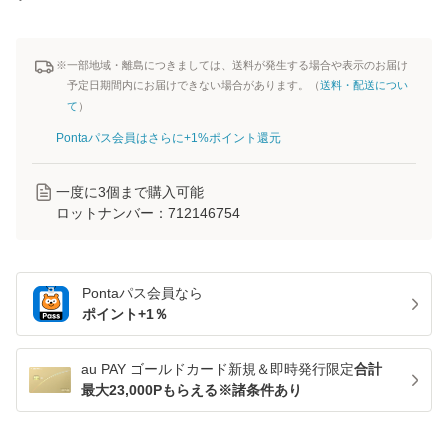
※一部地域・離島につきましては、送料が発生する場合や表示のお届け
予定日期間内にお届けできない場合があります。（
送料・配送につい
て
）
Pontaパス会員はさらに+1%ポイント還元
一度に
3
個まで購入可能
ロットナンバー：
712146754
Pontaパス
会員なら
ポイント+
1
％
au PAY ゴールドカード新規＆即時発行限定
合計
最大23,000Pもらえる※諸条件あり