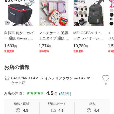
自転車 前かごカバ
マルチケース 通帳
MEI OCEAN リュ
エコ
ー 通販 Kawasumi
ミニタイプ 通販 母
ック メイオーシャ
り
カワスミ 前カゴカ
子手帳ケース お薬
ン 6206 通販 リュ
ト 
1,633
1,774
10,780
1,5
円
円
円
バー バスケット カ
手帳 ポーチ 通帳ケ
ックサック バック
アニ
送料無料
送料無料
送料無料
送料
バー 自転車用 かご
ース 通帳入れ ファ
パック デイパック
ック
自転車用 かご カゴ
スナー キャラクタ
レディース メンズ
ナー
カバー 前 Keia＋
ー かわいい おしゃ
大人 女子 通学 通
チ付
お店の情報
かわ
れ
勤 黒 ブラ
量
BACKYARD FAMILY インテリアタウン au PAY マー
ケット店
0
4.5
お店の評価：
点
(
294
件
)
連絡・応対
配送スピード
梱包
4.5
4.6
4.4