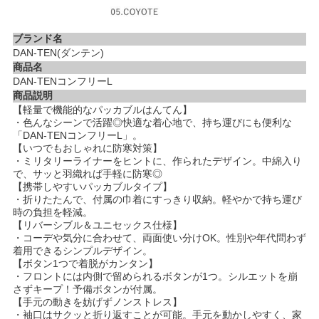
ブランド名
DAN-TEN(ダンテン)
商品名
DAN-TENコンフリーL
商品説明
【軽量で機能的なパッカブルはんてん】
・色んなシーンで活躍◎快適な着心地で、持ち運びにも便利な
「DAN-TENコンフリーL」。
【いつでもおしゃれに防寒対策】
・ミリタリーライナーをヒントに、作られたデザイン。中綿入り
で、サッと羽織れば手軽に防寒◎
【携帯しやすいパッカブルタイプ】
・折りたたんで、付属の巾着にすっきり収納。軽やかで持ち運び
時の負担を軽減。
【リバーシブル＆ユニセックス仕様】
・コーデや気分に合わせて、両面使い分けOK。性別や年代問わず
着用できるシンプルデザイン。
【ボタン1つで着脱がカンタン】
・フロントには内側で留められるボタンが1つ。シルエットを崩
さずキープ！予備ボタンが付属。
【手元の動きを妨げずノンストレス】
・袖口はサクッと折り返すことが可能。手元を動かしやすく、家