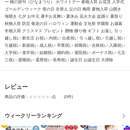
ー 桃の節句（ひなまつり） ホワイトデー 春物入荷 お花見 入学式
ゴールデンウィーク 母の日 衣替え 父の日 梅雨 夏物入荷 山開き
海開き 七夕 お中元 暑中お見舞い 夏休み 花火大会 盆踊り 夏祭り
秋物入荷 防災 敬老の日 ハロウィン 運動会 文化祭 学園祭 お歳暮
冬物入荷 クリスマス プレゼント 贈物 贈り物 ギフト お返し 引っ
越し祝い 新生活 お祝い 内祝い 出産祝い 引っ越し祝い 引越し祝い
引越祝い 新築祝い 成人祝い 卒業祝い 就職祝い 合格祝い 入園祝い
入学祝い 進学祝い 結婚祝い 婚約祝い 退院祝い ボーナス祝い 七五
三祝い 退職祝い 還暦祝い 長寿祝い 誕生日 お誕生日 大掃除
レビュー
商品の評価：
-
点
(0件)
ウィークリーランキング
1
2
3
4