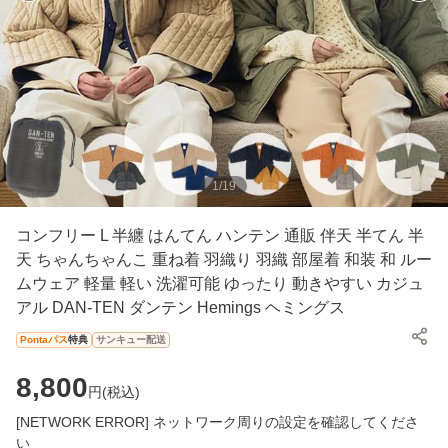
1
/
19
コンフリー L 半纏 はんてん ハンテン 通販 伴天 半てん 半
天 ちゃんちゃんこ 重ね着 羽織り 羽織 部屋着 和装 和 ルー
ムウェア 軽量 軽い 洗濯可能 ゆったり 動きやすい カジュ
アル DAN-TEN ダンテン Hemings ヘミングス
Pontaパス
特典
サンキュー配送
8,800
円(
税込
)
[NETWORK ERROR] ネットワーク周りの設定を確認してくださ
い