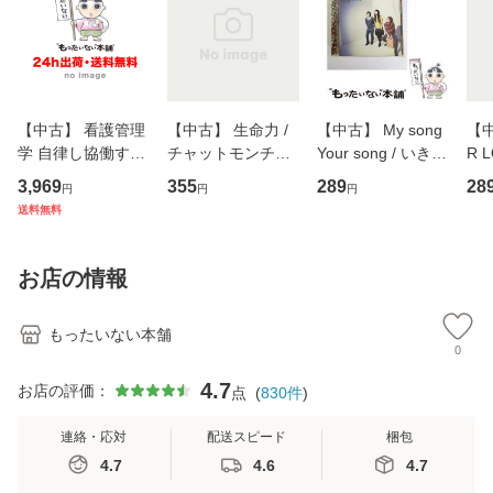
【中古】 看護管理
【中古】 生命力 /
【中古】 My song
【中
学 自律し協働する
チャットモンチー /
Your song / いきも
R 
専門職の看護マネ
キューンレコード
のがかり / [CD]
産限
3,969
355
289
28
円
円
円
ジメントスキル 改
[CD]【メール便送
【メール便送料無
翔太
送料無料
訂第3版 (看護学テ
料無料】
料】
[C
キストNiCE) / 手島
料
恵 藤本幸三 / 南江
お店の情報
堂 [単行
もったいない本舗
0
4.7
お店の評価：
点
(
830
件
)
連絡・応対
配送スピード
梱包
4.7
4.6
4.7