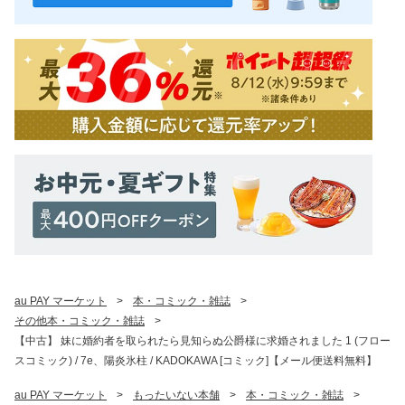
au PAY マーケット
>
本・コミック・雑誌
>
その他本・コミック・雑誌
>
【中古】 妹に婚約者を取られたら見知らぬ公爵様に求婚されました 1 (フロー
スコミック) / 7e、陽炎氷柱 / KADOKAWA [コミック]【メール便送料無料】
au PAY マーケット
>
もったいない本舗
>
本・コミック・雑誌
>