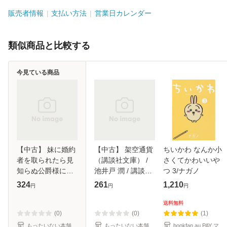
販売者情報
支払い方法
営業日カレンダー
類似商品と比較する
今見ている商品
【中古】 妹に婚約
【中古】 架空通貨
ちいかわ なんか小
者を取られたら見
（講談社文庫） /
さくてかわいいや
知らぬ公爵様に求
池井戸 潤 / 講談社
つ 3/ナガノ
婚されました 1 (フ
[文庫]【メール便送
324
261
1,210
円
円
円
ロースコミック) /
料無料】
7e、陽炎氷柱 /
送料無料
KADOKAWA [コミ
(0)
(0)
(1)
ック]【メール
もったいない本舗
もったいない本舗
bookfan au PAY マ