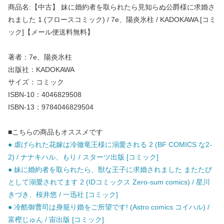
商品名:【中古】 妹に婚約者を取られたら見知らぬ公爵様に求婚さ
れました 1 (フロースコミック) / 7e、陽炎氷柱 / KADOKAWA [コミ
ック]【メール便送料無料】
著者：7e、陽炎氷柱
出版社：KADOKAWA
サイズ：コミック
ISBN-10：4046829508
ISBN-13：9784046829504
■こちらの商品もオススメです
● 虐げられた花嫁は冷徹竜王様に溺愛される 2 (BF COMICS な2-
2) / ナナキハル、もり / スターツ出版 [コミック]
● 妹に婚約者を取られたら、獣な王子に求婚されました またたび
として溺愛されてます 2 (IDコミックス Zero-sum comics) / 星川
きづき、桜井悠 / 一迅社 [コミック]
● 冷酷御曹司は身籠り婚をご所望です! (Astro comics コイハル) /
富樫じゅん / 宙出版 [コミック]