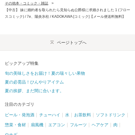
その他本・コミック・雑誌
>
【中古】 妹に婚約者を取られたら見知らぬ公爵様に求婚されました 1 (フロー
スコミック) / 7e、陽炎氷柱 / KADOKAWA [コミック]【メール便送料無料】
ページトップへ
ピックアップ特集
旬の美味しさをお届け！夏の瑞々しい果物
夏の必需品！ひんやりアイテム
夏の挨拶、まだ間に合います。
注目のカテゴリ
ビール・発泡酒
チューハイ
水
お茶飲料
ソフトドリンク
惣菜・食材
扇風機
エアコン
フルーツ
ヘアケア
肉
ウナギ