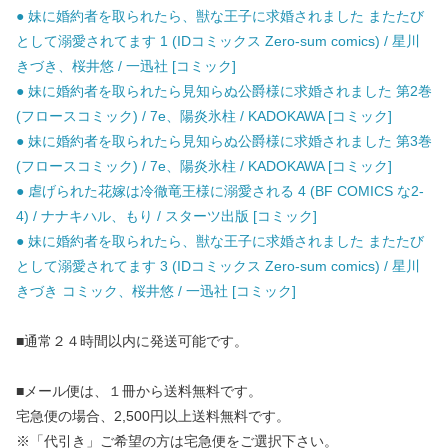
● 妹に婚約者を取られたら、獣な王子に求婚されました またたび
として溺愛されてます 1 (IDコミックス Zero-sum comics) / 星川
きづき、桜井悠 / 一迅社 [コミック]
● 妹に婚約者を取られたら見知らぬ公爵様に求婚されました 第2巻
(フロースコミック) / 7e、陽炎氷柱 / KADOKAWA [コミック]
● 妹に婚約者を取られたら見知らぬ公爵様に求婚されました 第3巻
(フロースコミック) / 7e、陽炎氷柱 / KADOKAWA [コミック]
● 虐げられた花嫁は冷徹竜王様に溺愛される 4 (BF COMICS な2-
4) / ナナキハル、もり / スターツ出版 [コミック]
● 妹に婚約者を取られたら、獣な王子に求婚されました またたび
として溺愛されてます 3 (IDコミックス Zero-sum comics) / 星川
きづき コミック、桜井悠 / 一迅社 [コミック]
■通常２４時間以内に発送可能です。
■メール便は、１冊から送料無料です。
宅急便の場合、2,500円以上送料無料です。
※「代引き」ご希望の方は宅急便をご選択下さい。