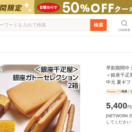
検索
詳細検索
早割期間中 通
＜銀座千疋
中元 夏ギフ
Pontaパス
特典
5,400
円
[NETWOR
してください