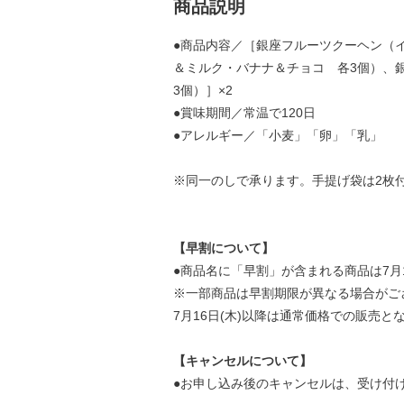
商品説明
●商品内容／［銀座フルーツクーヘン（
＆ミルク・バナナ＆チョコ 各3個）、
3個）］×2
●賞味期間／常温で120日
●アレルギー／「小麦」「卵」「乳」
※同一のしで承ります。手提げ袋は2
【早割について】
●商品名に「早割」が含まれる商品は7月
※一部商品は早割期限が異なる場合がご
7月16日(木)以降は通常価格での販売と
【キャンセルについて】
●お申し込み後のキャンセルは、受け付