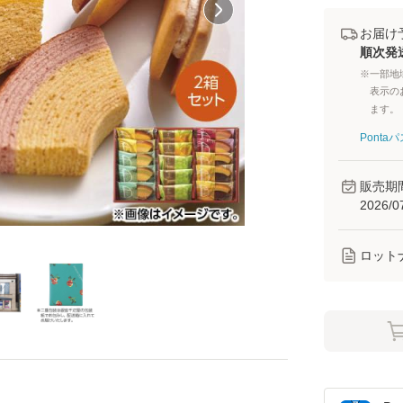
お届け
順次発
※一部地
表示の
ます。
Pont
販売期
2026/0
ロット