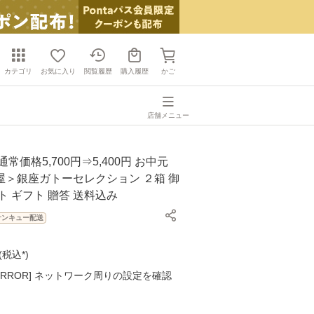
カテゴリ
お気に入り
閲覧履歴
購入履歴
かご
店舗メニュー
常価格5,700円⇒5,400円 お中元
屋＞銀座ガトーセレクション ２箱 御
ト ギフト 贈答 送料込み
サンキュー配送
(
税込*
)
K ERROR] ネットワーク周りの設定を確認