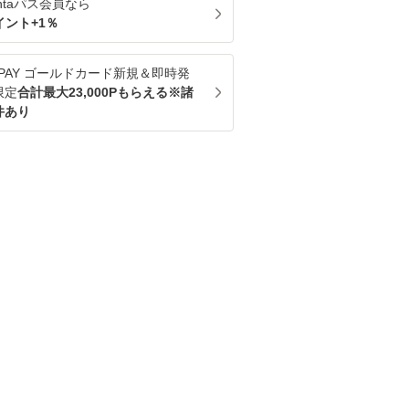
ntaパス
会員なら
イント+
1
％
u PAY ゴールドカード新規＆即時発
限定
合計最大23,000Pもらえる※諸
件あり