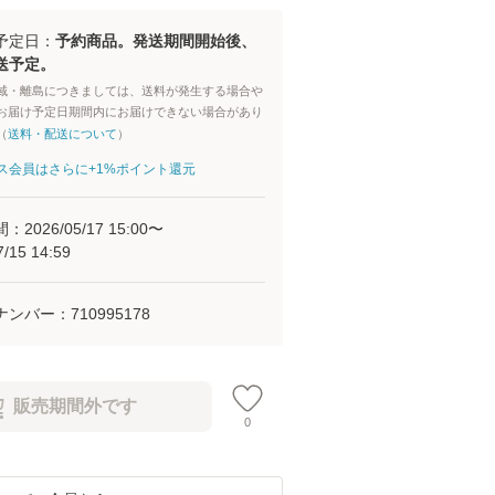
予定日：
予約商品。発送期間開始後、
送予定。
域・離島につきましては、送料が発生する場合や
お届け予定日期間内にお届けできない場合があり
（
送料・配送について
）
aパス会員はさらに+1%ポイント還元
間：
2026/05/17 15:00
〜
7/15 14:59
ナンバー：
710995178
販売期間外です
0