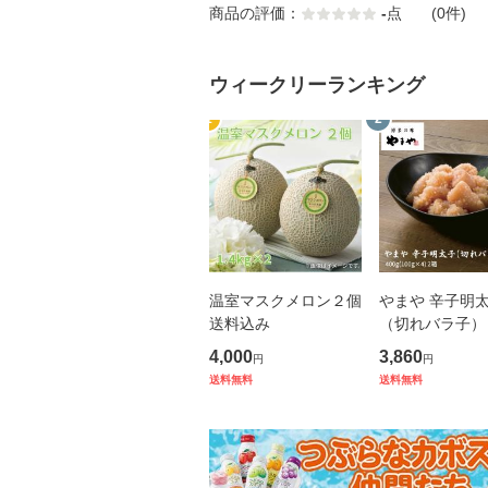
商品の評価：
-
点
(0件)
ウィークリーランキング
1
2
温室マスクメロン２個
やまや 辛子明
送料込み
（切れバラ子）
4,000
3,860
円
円
送料無料
送料無料