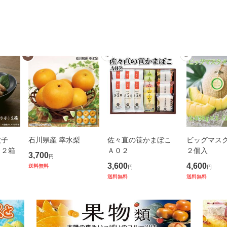
3
4
5
太子
石川県産 幸水梨
佐々直の笹かまぼこ
ビッグマス
 ２箱
Ａ０２
２個入
3,700
円
3,600
4,600
送料無料
円
円
送料無料
送料無料