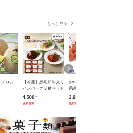
もっと見る
6
7
8
クメロン
【冷凍】黒毛和牛入り
お中元 【冷凍】山形
中塩紅鮭
ハンバーグ３種セット
県産 さくらんぼ（佐
ック
藤錦） 御中元 夏ギフ
4,500
3,980
3,800
円
円
円
ト ギフト 贈答 送料込
送料無料
送料無料
送料無料
み