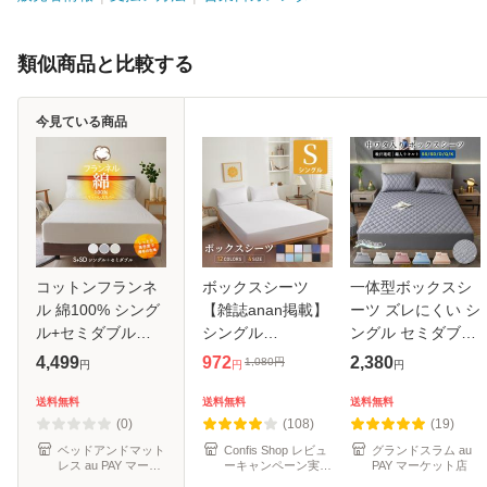
類似商品と比較する
今見ている商品
コットンフランネ
ボックスシーツ
一体型ボックスシ
ル 綿100% シング
【雑誌anan掲載】
ーツ ズレにくい シ
ル+セミダブル
シングル
ングル セミダブル
220×195cm 2台用
(100×200cm) マッ
クイーン キング あ
4,499
972
2,380
1,080
円
円
円
円
サイズ ファミリー
トレスカバー ピー
ったか 冬用 敷きパ
サイズ マットレス
チスキン加工 抗菌
ッド 置くだけ 簡単
送料無料
送料無料
送料無料
カバー ボックスシ
速乾 通気性 防ダニ
マイクロファイバ
(0)
(108)
(19)
ーツ Ｇ27
高級感 安眠 快眠
ー フ
ベッドアンドマット
Confis Shop レビュ
グランドスラム au
レス au PAY マーケ
ーキャンペーン実施
PAY マーケット店
ット店
中♪