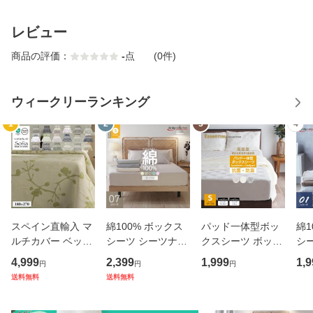
レビュー
商品の評価：
-
点
(0件)
ウィークリーランキング
1
2
3
4
スペイン直輸入 マ
綿100% ボックス
パッド一体型ボッ
綿1
ルチカバー ベッド
シーツ シーツナビ
クスシーツ ボック
シ
カバー ベッドスプ
付き 140cm×195c
スシーツ シングル
(幅9
4,999
2,399
1,999
1,9
円
円
円
レッド ブランケッ
m ダブル マットレ
97×195×マチ30/18
S(
送料無料
送料無料
ト シングル (180×
スカバー G07 デイ
マットレスカバー
ッ
270) sofia カバー
リーコレクション
一体型 敷きパッド
01