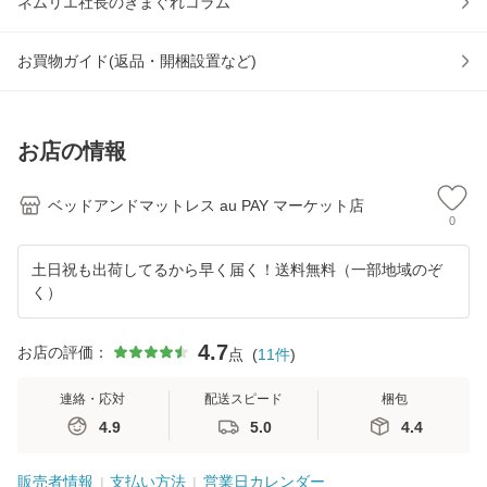
ネムリエ社長のきまぐれコラム
お買物ガイド(返品・開梱設置など)
お店の情報
ベッドアンドマットレス au PAY マーケット店
0
土日祝も出荷してるから早く届く！送料無料（一部地域のぞ
く）
4.7
お店の評価：
点
(
11
件
)
連絡・応対
配送スピード
梱包
4.9
5.0
4.4
販売者情報
支払い方法
営業日カレンダー