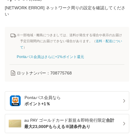
[NETWORK ERROR] ネットワーク周りの設定を確認してくださ
い
※一部地域・離島につきましては、送料が発生する場合や表示のお届け
予定日期間内にお届けできない場合があります。（
送料・配送につい
て
）
Pontaパス会員はさらに+1%ポイント還元
ロットナンバー：
708775768
Pontaパス
会員なら
ポイント+
1
％
au PAY ゴールドカード新規＆即時発行限定
合計
最大23,000Pもらえる※諸条件あり