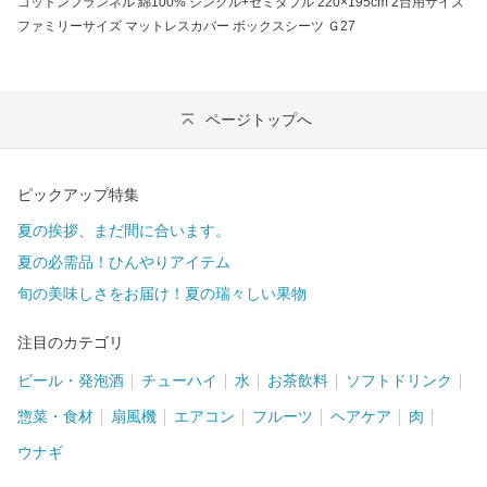
コットンフランネル 綿100% シングル+セミダブル 220×195cm 2台用サイズ
ファミリーサイズ マットレスカバー ボックスシーツ Ｇ27
ページトップへ
ピックアップ特集
夏の挨拶、まだ間に合います。
夏の必需品！ひんやりアイテム
旬の美味しさをお届け！夏の瑞々しい果物
注目のカテゴリ
ビール・発泡酒
チューハイ
水
お茶飲料
ソフトドリンク
惣菜・食材
扇風機
エアコン
フルーツ
ヘアケア
肉
ウナギ