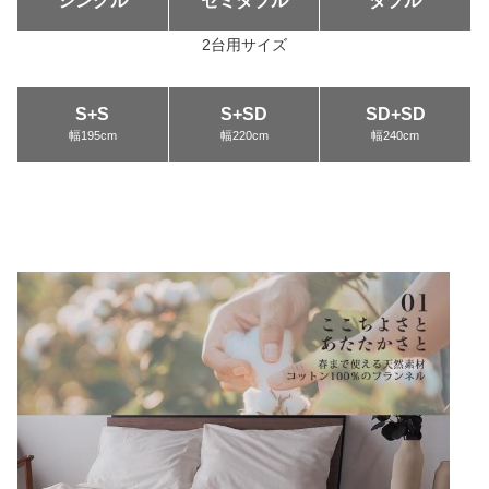
シングル
セミダブル
ダブル
2台用サイズ
S+S
S+SD
SD+SD
幅195cm
幅220cm
幅240cm