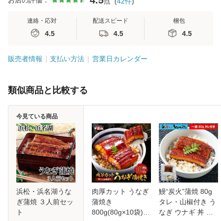
点
(
42
件
)
連絡・応対
配送スピード
梱包
4.5
4.5
4.5
販売者情報
支払い方法
営業日カレンダー
類似商品と比較する
今見ている商品
浜松・浜名湖うな
肉厚カット うなぎ
鰻“炭火”蒲焼 80g
ぎ蒲焼 ３人前セッ
蒲焼き
タレ・山椒付き う
ト
800g(80g×10袋)
なぎ ウナギ 丼 丑