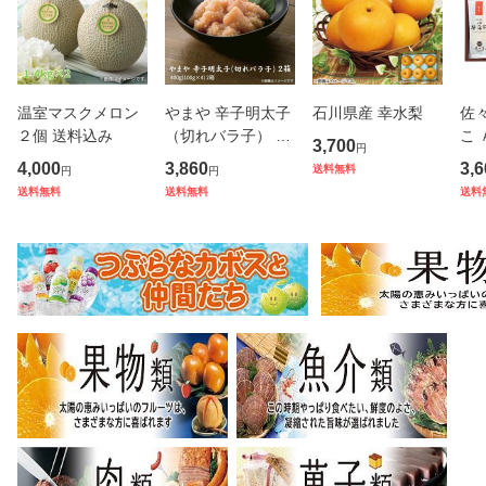
温室マスクメロン
やまや 辛子明太子
石川県産 幸水梨
佐
２個 送料込み
（切れバラ子） ２
こ 
3,700
円
箱
4,000
3,860
3,6
送料無料
円
円
送料無料
送料無料
送料