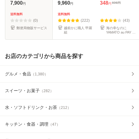
カット うなぎ ウナ
の日 ひつまぶし 茶
7,900
9,960
348
696
円
円
円
円
ギ 鰻 きざみ タレ
漬け うまき 鰻巻き
山椒付き 丑の日 土
送料無料
送料無料
用の丑の日
(0)
(222)
(43)
郵便局物販サービス
越前かに職人 甲羅
海の幸なのに
組
YAMATO au PAY マ
ーケット店
お店のカテゴリから商品を探す
グルメ・食品
（
1,380
）
スイーツ・お菓子
（
282
）
水・ソフトドリンク・お茶
（
212
）
キッチン・食器・調理
（
47
）