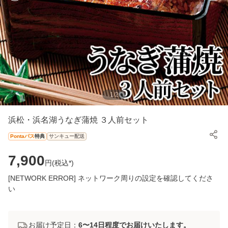
1
/
2
浜松・浜名湖うなぎ蒲焼 ３人前セット
Pontaパス
特典
サンキュー配送
7,900
円(
税込*
)
[NETWORK ERROR] ネットワーク周りの設定を確認してくださ
い
お届け予定日：
6〜14日程度でお届けいたします。