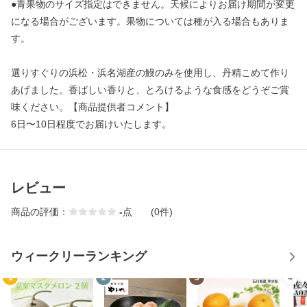
●青果物のサイズ指定はできません。天候によりお届け期間が変更
になる場合がございます。果物については種が入る場合もありま
す。
選りすぐりの浜松・浜名湖産の鰻のみを使用し、丹精こめて作り
あげました。香ばしい香りと、とろけるような食感をどうぞご賞
味ください。【商品提供者コメント】
6日〜10日程度でお届けいたします。
レビュー
商品の評価：
-
点
(0件)
ウィークリーランキング
1
2
3
4