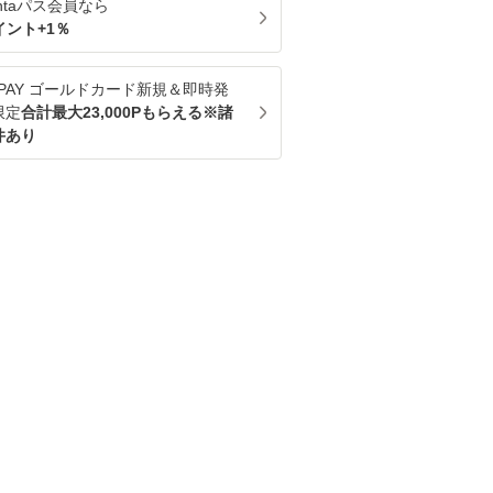
ntaパス
会員なら
イント+
1
％
u PAY ゴールドカード新規＆即時発
限定
合計最大23,000Pもらえる※諸
件あり