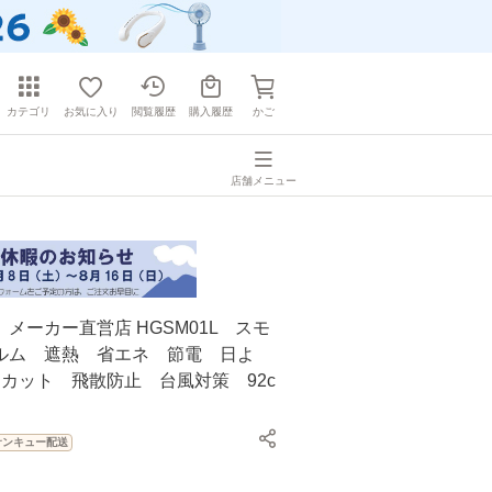
カテゴリ
お気に入り
閲覧履歴
購入履歴
かご
店舗メニュー
メーカー直営店 HGSM01L スモ
ルム 遮熱 省エネ 節電 日よ
％カット 飛散防止 台風対策 92c
サンキュー配送