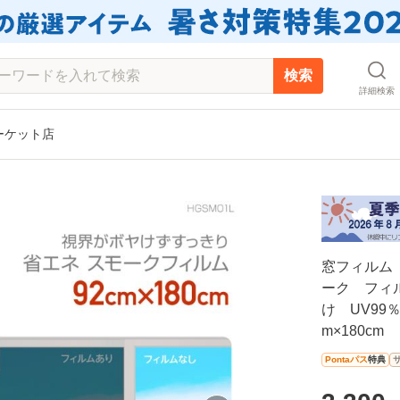
検索
詳細検索
マーケット店
窓フィルム 
ーク フィ
け UV99
m×180cm
Pontaパス
特典