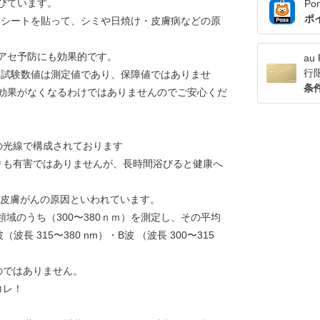
びています。
Po
ポ
トシートを貼って、シミや日焼け・皮膚病などの原
アセ予防にも効果的です。
a
行
。試験数値は測定値であり、保障値ではありませ
条
効果がなくなるわけではありませんのでご安心くだ
の光線で構成されております
V-Bよりも有害ではありませんが、長時間浴びると健康へ
日焼けや皮膚がんの原因といわれています。
領域のうち（300〜380ｎｍ）を測定し、その平均
 315〜380 nm）・B波 （波長 300〜315
のではありません。
コレ！