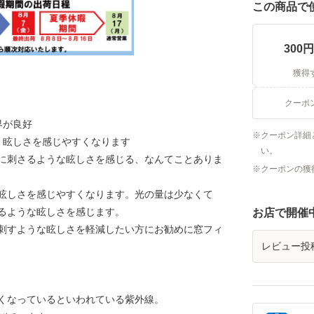
この商品で
300
円
獲得
クーポ
界が良好
クーポン詳細
、眩しさを感じやすくなります
い。
に刺さるような眩しさを感じる、なんてことありま
クーポンの獲
眩しさを感じやすくなります。光の量は少なくて
るような眩しさを感じます。
お店で開催
刺すような眩しさを軽減したい方にお勧めに窓フィ
レビュー投
くなっているといわれている紫外線。