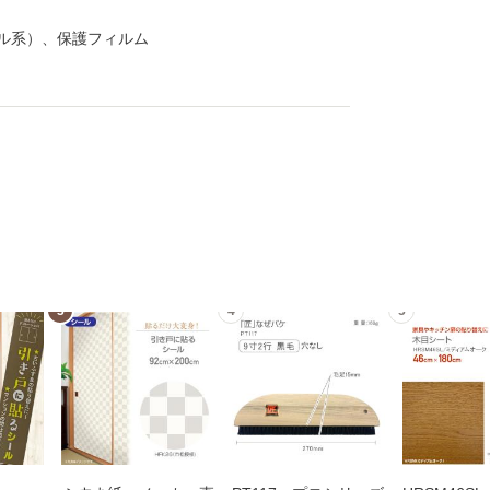
ル系）、保護フィルム
3
4
5