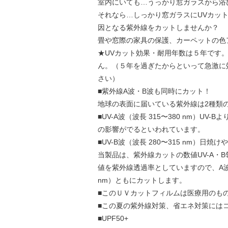
室内にいても…うっかり窓ガラスから浴
それなら…しっかり窓ガラスにUVカッ
因となる紫外線をカットしませんか？
畳や窓際の家具の保護、カーペットの色
★UVカット効果・耐用年数は５年です
ん。（５年を過ぎたからといって急激に
さい）
■紫外線A波・B波も同時にカット！
地球の表面に届いている紫外線は2種類
■UV-A波（波長 315〜380 nm）U
の影響がでるといわれています。
■UV-B波（波長 280〜315 nm）
当製品は、紫外線カットの数値UV-A・B
値を紫外線透過率としていますので、A波（波長
nm）ともにカットします。
■このＵＶカットフィルムは医療用のも
■この夏の紫外線対策、省エネ対策には
■UPF50+