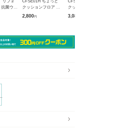
L リフォ
CFSE01H ちょっと
CFSE12H ちょっと
リンテ
 抗菌ウレ
クッションフロア ウ
クッションフロア モ
HGK05
木目シー
ッドグラン アカシ
ロッコタイル 60cm
速乾シート
2,800
3,080
1,980
円
円
円
1.8m ミ
ア 60cm×150cm
×150cm 厚さ1.8mm
0cm
ーク
厚さ1.8mm ポンリュ
ポンリューム シンコ
ーム シンコール
ール