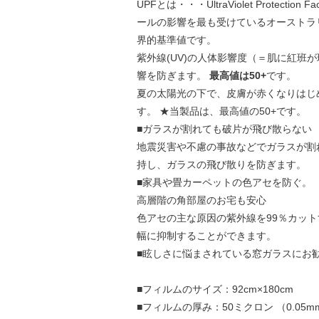
UPFとは・・・UltraViolet Protec
ールの影響を最も受けているオーストラ
界的基準値です。
紫外線(UV)の人体影響度（＝肌に紅班
響を防ぎます。
最高値は50+
です。
夏の太陽光の下で、皮膚が赤くなりはじ
す。 ★当製品は、最高値の50+です。
■ガラスが割れても破片が飛び散らない
地震災害や不慮の事故などでガラスが割
持し、ガラスの飛び散りを防ぎます。
■家具や畳カーペットの色アセを防ぐ。
高層階の角部屋のお宅も安心
色アセの主な原因の紫外線を99％カッ
幅に抑制することができます。
■眩しさに悩まされている窓ガラスにお
■フィルムのサイズ：92cm×180cm
■フィルムの厚み：50ミクロン （0.05m