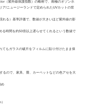
tion Factor（紫外線保護指数）の略称で、南極のオゾンホ
リア/ニュージーランドで定められたUVカットの世
が現れる）基準評価で、数値が大きいほど紫外線の影
める時間を約50倍以上遅らせてくれるという数値で
れてもガラスの破片をフィルムに貼り付けたまま保
トするので、家具、畳、カーペットなどの色アセを大
勧め
m）