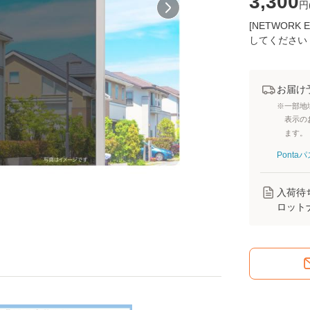
3,300
円
[NETWOR
してください
お届け
※一部地
表示の
ます。
Pont
入荷待
ロット