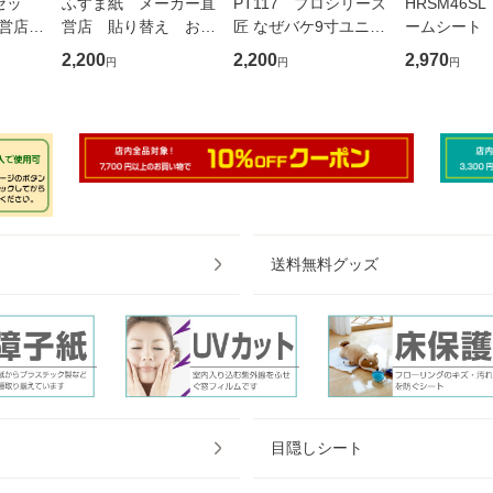
セッ
ふすま紙 メーカー直
PT117 プロシリーズ
HRSM46S
直営店
営店 貼り替え おし
匠 なぜバケ9寸ユニッ
ームシート
しゃれ
ゃれ かわいい シー
ト1行 27cm 撫ぜバ
タン加工 
2,200
2,200
2,970
円
円
円
ル 和
ル 和モダン 引き戸
ケ 撫で刷毛 撫ぜ刷
ト 46cm×
つ購入
に貼るシール シール
毛 なでバケ
ディアムオ
襖紙シ
タイプのふすま紙92c
m×2m（20
送料無料グッズ
目隠しシート