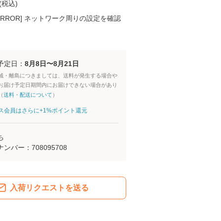
(
税込
)
K ERROR] ネットワーク周りの設定を確認
予定日：
8月8日〜8月21日
域・離島につきましては、送料が発生する場合や
お届け予定日期間内にお届けできない場合があり
（
送料・配送について
）
aパス会員はさらに+1%ポイント還元
ち
ナンバー：
708095708
入荷リクエストを送る