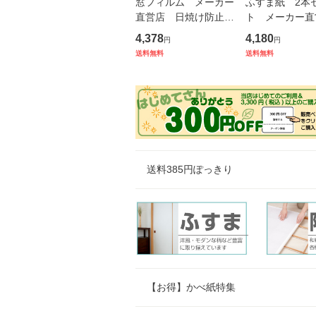
窓フィルム メーカー
ふすま紙 2本
直営店 日焼け防止
ト メーカー
UV99％カット 紫外
貼り替え お
4,378
4,180
円
円
線対策 すっきりクリ
かわいい シー
送料無料
送料無料
アフィルム 無色透明
モダン 1本ず
タイプ 約7営業日後出
するよりお得 
荷 92cm×5
ール 引き戸
送料385円ぽっきり
【お得】かべ紙特集