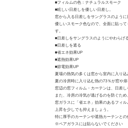
■フィルムの色：ナチュラルスモーク
■眩しい日差しを優しい日差し。
窓から入る日差しをサングラスのように
優しいスモーク色なので、全面に貼って
す。
■日差しをサングラスのようにやわらげ
■日差しを遮る
■省エネ効果UP
■遮熱効果UP
■節電効果UP
夏場の熱気の多くは窓から室内に入り込
夏の冷房時に入り込む熱の73％が窓や
窓辺の窓フィルム・カーテンは、日差し
また、冷房の冷気が逃げるのを防ぐため
窓ガラスに「省エネ」効果のあるフィル
上昇を少しでも抑えましょう。
特に厚手のカーテンや遮熱カーテンとの
※ペアガラスには貼らないでください