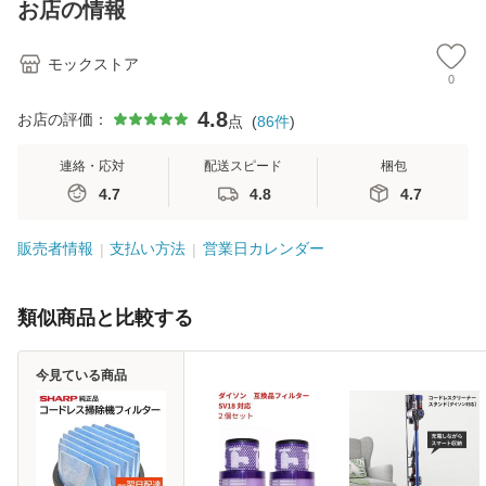
お店の情報
モックストア
0
4.8
お店の評価：
点
(
86
件
)
連絡・応対
配送スピード
梱包
4.7
4.8
4.7
販売者情報
支払い方法
営業日カレンダー
類似商品と比較する
今見ている商品