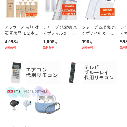
アラウーノ 洗剤 対
シャープ 洗濯機 糸
シャープ 洗濯機 糸
シャ
応 互換品 １２本セ
くずフィルター 純
くずフィルター 互
く
ット トイレ 泡洗浄
正品 ES-LP3 2個セ
換品 ２個セット E
換品
4,098
1,698
998
59
円
円
円
リクシル 泡クッシ
ット ES-LP2 ES-L
S-LP2 ES-LP1 対
P1
送料無料
送料無料
送料無料
送料
ョン 補充液 ８本セ
P1 後継品 抗菌タ
応 SHARP 洗濯槽
濯槽
ット 互換 無香料 2
イプ SHARP 洗濯
衣類 交換品 部品
部品
50ml パナソニック
槽 衣類 交換品 正
パーツ 新しい フィ
フ
全
規品 部品 パ
ルター