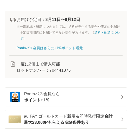
お届け予定日：
8月11日〜8月12日
※一部地域・離島につきましては、送料が発生する場合や表示のお届け
予定日期間内にお届けできない場合があります。（
送料・配送につい
て
）
Pontaパス会員はさらに+1%ポイント還元
一度に
2
個まで購入可能
ロットナンバー：
704441375
Pontaパス
会員なら
ポイント+
1
％
au PAY ゴールドカード新規＆即時発行限定
合計
最大23,000Pもらえる※諸条件あり