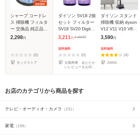
シャープ コードレ
ダイソン SV18 2個
ダイソン スタンド
ス 掃除機 フィルタ
セット フィルター
掃除機 収納 dyson
ー 交換品 純正品
SV18 SV20 Digital
V12 V11 V10 V8
2173370570
Slim Fluffy Digital
V7 V6 sojiki-stand
2,298
3,211
3,590
3,380
円
円
円
円
2173370565
Slim Fluffy+Digital
agesugi_ska
2173370569 高性
Slim Fluffy Extra
送料無料
送料無料
能プリーツフィル
SV14 フィルター
(0)
(0)
(4)
ター EC-SR5-P
モックストア
太陽商事 あたたか
JIANG
いレビューをお待ち
EC-SR5-S
しております
お店のカテゴリから商品を探す
テレビ・オーディオ・カメラ
（
231
）
家電
（
158
）