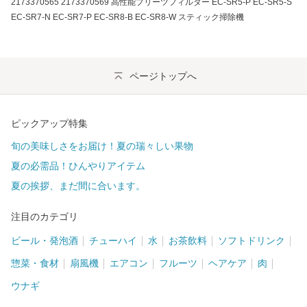
2173370565 2173370569 高性能プリーツフィルター EC-SR5-P EC-SR5-S
EC-SR7-N EC-SR7-P EC-SR8-B EC-SR8-W スティック掃除機
ページトップへ
ピックアップ特集
旬の美味しさをお届け！夏の瑞々しい果物
夏の必需品！ひんやりアイテム
夏の挨拶、まだ間に合います。
注目のカテゴリ
ビール・発泡酒
チューハイ
水
お茶飲料
ソフトドリンク
惣菜・食材
扇風機
エアコン
フルーツ
ヘアケア
肉
ウナギ