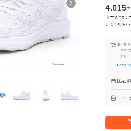
4,015
円
[NETWOR
してください
※一部地
表示の
ます。
Pont
販売期
ロット