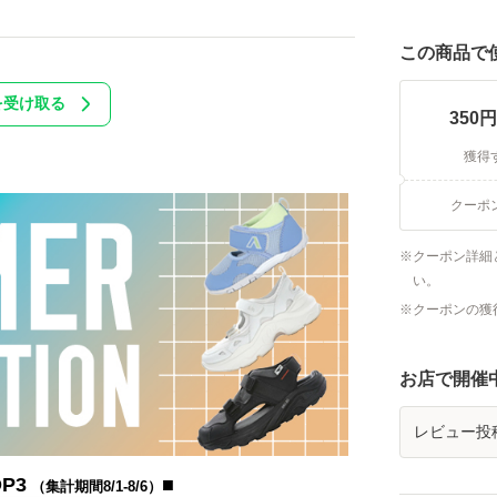
この商品で
を受け取る
350
円
獲得
クーポ
クーポン詳細
い。
クーポンの獲
お店で開催
レビュー投
P3
■
（集計期間8/1-8/6）