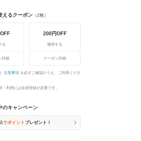
使えるクーポン
（
2
枚）
OFF
200
円OFF
する
獲得する
ン詳細
クーポン詳細
と
注意事項
を必ずご確認のうえ、ご利用くださ
得・利用には会員登録が必要です。
中のキャンペーン
稿で
ポイント
プレゼント！