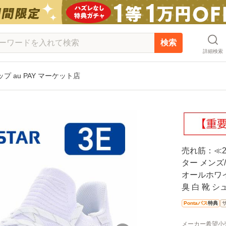
検索
詳細検索
 au PAY マーケット店
売れ筋：≪2
ター メンズ/
オールホワイ
臭 白 靴 シュ
Pontaパス
特典
メーカー希望小