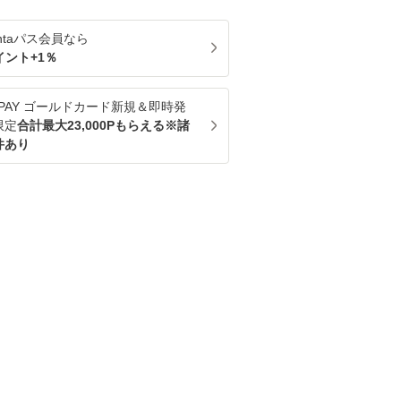
ntaパス
会員なら
イント+
1
％
u PAY ゴールドカード新規＆即時発
限定
合計最大23,000Pもらえる※諸
件あり