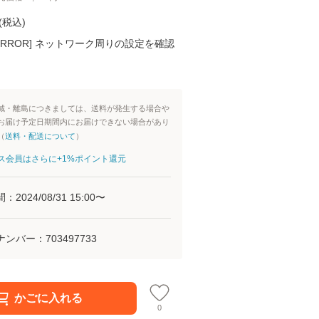
(
税込
)
K ERROR] ネットワーク周りの設定を確認
域・離島につきましては、送料が発生する場合や
お届け予定日期間内にお届けできない場合があり
（
送料・配送について
）
aパス会員はさらに+1%ポイント還元
間：
2024/08/31 15:00
〜
ナンバー：
703497733
かごに入れる
0