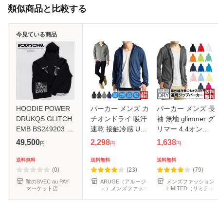
類似商品と比較する
今見ている商品
HOODIE POWER
パーカー メンズ カ
パーカー メンズ 長
DRUKQS GLITCH
チオンドライ 吸汗
袖 無地 glimmer グ
EMB BS249203 ブ
速乾 接触冷感 UV
リマー 4.4オンス
ランド
カット UPF50+ ジ
ドライ ジップパー
49,500
2,298
1,638
円
円
円
BODYSONG. ボデ
ップパーカー ラッ
カー UVカット 吸
ィソング パーカー
シュパーカー 水陸
水 速乾 スポーツ
送料無料
送料無料
送料無料
レディース メンズ
両用【A2Q】【送
アウトドア お揃い
(0)
(23)
(79)
ユニセックス フル
料無料】【ネ
ユニフ
靴のSVEC au PAY
ARUGE（アルージ
メンズファッション
マーケット店
ェ）メンズファッシ
LIMITED（リミテッ
ジップ フー
ョン
ド）