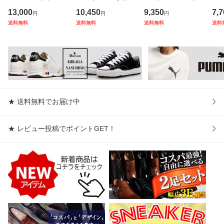
ズ 革靴 ブランド
無料】 二つ折り財
ップ アメカジ 無地
E 
13,000
10,450
9,350
7,7
円
円
円
ルシウス ドレスシ
布 財布 メンズ ミ
キャップ メンズ レ
デア
送料無料
送料無料
送料無料
送料
ューズ ストレート
ドル トラッカーウ
ディース 深め ブラ
スリ
チップ 内羽根 レー
ォレット 本革 レザ
ンド 軽量 つば長
シャ
スアップ 本皮 皮靴
ー コンパクト
つば 長め 帽子 お
ース
短靴 レ
しゃれ
ロ
★ 送料無料でお届け中
★ レビュー投稿でポイントGET！