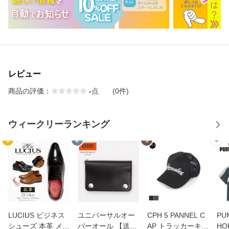
レビュー
商品の評価：
-
点
(0件)
ウィークリーランキング
1
2
3
4
LUCIUS ビジネス
ユニバーサルオー
CPH 5 PANNEL C
PU
シューズ 本革 メン
バーオール 【送料
AP トラッカーキャ
HO