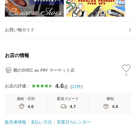
お買い物ガイド
お店の情報
靴のSVEC au PAY マーケット店
0
4.6
お店の評価：
点
(
12
件
)
連絡・応対
配送スピード
梱包
4.6
4.7
4.5
販売者情報
支払い方法
営業日カレンダー