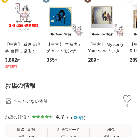
【中古】 看護管理
【中古】 生命力 /
【中古】 My song
【中
学 自律し協働する
チャットモンチー /
Your song / いきも
R 
専門職の看護マネ
キューンレコード
のがかり / [CD]
産限
3,862
355
289
28
円
円
円
ジメントスキル 改
[CD]【メール便送
【メール便送料無
翔太
送料無料
訂第3版 (看護学テ
料無料】
料】
[C
キストNiCE) / 手島
料
恵 藤本幸三 / 南江
お店の情報
堂 [単行
もったいない本舗
0
4.7
お店の評価：
点
(
830
件
)
連絡・応対
配送スピード
梱包