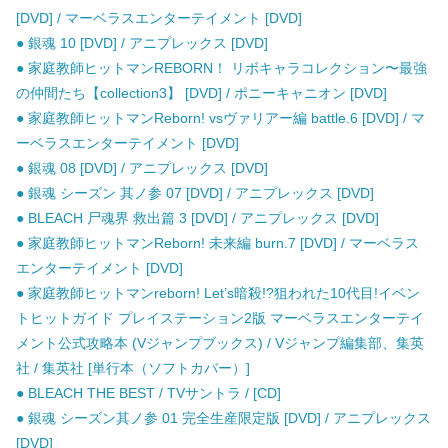
[DVD] / マーベラスエンターテイメント [DVD]
● 銀魂 10 [DVD] / アニプレックス [DVD]
● 家庭教師ヒットマンREBORN！ リボキャラコレクション〜最強
の仲間たち【collection3】 [DVD] / ポニーキャニオン [DVD]
● 家庭教師ヒットマンReborn! vsヴァリアー編 battle.6 [DVD] / マ
ーベラスエンターテイメント [DVD]
● 銀魂 08 [DVD] / アニプレックス [DVD]
● 銀魂 シーズン 其ノ参 07 [DVD] / アニプレックス [DVD]
● BLEACH 尸魂界 救出篇 3 [DVD] / アニプレックス [DVD]
● 家庭教師ヒットマンReborn! 未来編 burn.7 [DVD] / マーベラス
エンターテイメント [DVD]
● 家庭教師ヒットマンreborn! Let’s暗殺!?狙われた10代目!イベン
トヒットガイド プレイステーション2版 マーベラスエンターテイ
メント公式攻略本 (Vジャンプブックス) / Vジャンプ編集部、集英
社 / 集英社 [単行本（ソフトカバー）]
● BLEACH THE BEST / TVサントラ / [CD]
● 銀魂 シーズン其ノ参 01 完全生産限定版 [DVD] / アニプレックス
[DVD]