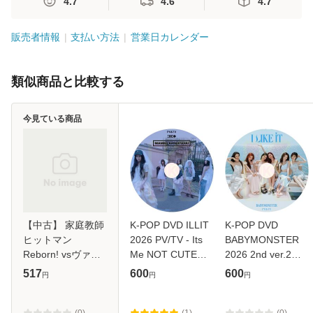
4.7
4.6
4.7
販売者情報
支払い方法
営業日カレンダー
類似商品と比較する
今見ている商品
【中古】 家庭教師
K-POP DVD ILLIT
K-POP DVD
ヒットマン
2026 PV/TV - Its
BABYMONSTER
Reborn! vsヴァリ
Me NOT CUTE
2026 2nd ver.2
アー編 battle.5
ANYMORE
PV/TV - I LIKE IT
517
600
600
円
円
円
[DVD] / マーベラス
JELLYOUS Do the
SUGAR HONEY
エンターテイメン
Dance Almond
ICE TEA CHOOM
ト [DVD]【メール
Chocolate Cherish
WE GO UP HOT
(0)
(1)
(0)