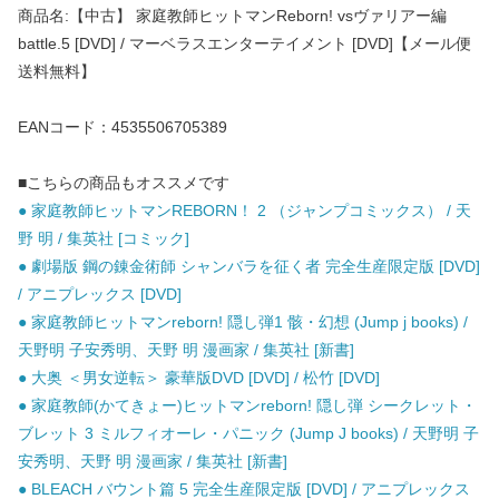
商品名:【中古】 家庭教師ヒットマンReborn! vsヴァリアー編
battle.5 [DVD] / マーベラスエンターテイメント [DVD]【メール便
送料無料】
EANコード：4535506705389
■こちらの商品もオススメです
● 家庭教師ヒットマンREBORN！ 2 （ジャンプコミックス） / 天
野 明 / 集英社 [コミック]
● 劇場版 鋼の錬金術師 シャンバラを征く者 完全生産限定版 [DVD]
/ アニプレックス [DVD]
● 家庭教師ヒットマンreborn! 隠し弾1 骸・幻想 (Jump j books) /
天野明 子安秀明、天野 明 漫画家 / 集英社 [新書]
● 大奥 ＜男女逆転＞ 豪華版DVD [DVD] / 松竹 [DVD]
● 家庭教師(かてきょー)ヒットマンreborn! 隠し弾 シークレット・
ブレット 3 ミルフィオーレ・パニック (Jump J books) / 天野明 子
安秀明、天野 明 漫画家 / 集英社 [新書]
● BLEACH バウント篇 5 完全生産限定版 [DVD] / アニプレックス