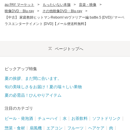
au PAY マーケット
>
もったいない本舗
>
音楽・映像
>
映像DVD・Blu-ray
>
その他映像DVD・Blu-ray
>
【中古】 家庭教師ヒットマンReborn! vsヴァリアー編 battle.5 [DVD] / マーベ
ラスエンターテイメント [DVD]【メール便送料無料】
ページトップへ
ピックアップ特集
夏の挨拶、まだ間に合います。
旬の美味しさをお届け！夏の瑞々しい果物
夏の必需品！ひんやりアイテム
注目のカテゴリ
ビール・発泡酒
チューハイ
水
お茶飲料
ソフトドリンク
惣菜・食材
扇風機
エアコン
フルーツ
ヘアケア
肉