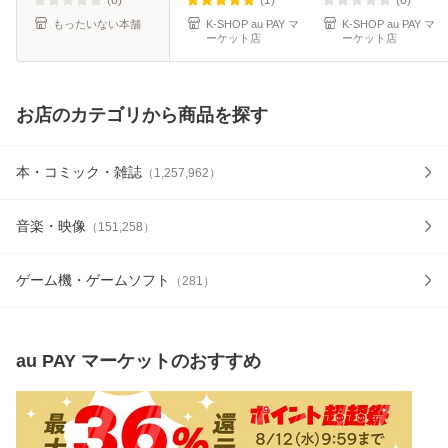
便送料無料】
Tick-Tack Cherish
SAUCE Love In
もったいない本舗
K-SHOP au PAY マ
K-SHOP au PAY マ
ーケット店
ーケット店
Magnetic -
My Heart DRIP
CLIK C
お店のカテゴリから商品を探す
本・コミック・雑誌
（
1,257,962
）
音楽・映像
（
151,258
）
ゲーム機・ゲームソフト
（
281
）
au PAY マーケット
のおすすめ