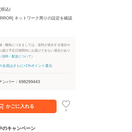
(
税込
)
K ERROR] ネットワーク周りの設定を確認
域・離島につきましては、送料が発生する場合や
お届け予定日期間内にお届けできない場合があり
（
送料・配送について
）
aパス会員はさらに+1%ポイント還元
ナンバー：
698299443
かごに入れる
0
中のキャンペーン