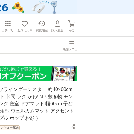
カテゴリ
お気に入り
閲覧履歴
購入履歴
かご
店舗メニュー
フライングモンスター 約40×60cm
ット 玄関 ラグ かわいい 敷き物 モン
ング 寝室 ドアマット 幅60cm 子ど
 角型 ウェルカムマット アクセント
プル ポップ お顔 ）
サンキュー配送