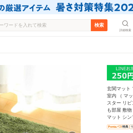
検索
詳細検索
玄関マット 
室内 （ マ
スター リビ
も部屋 敷物
マット シン
Pontaパス
特典