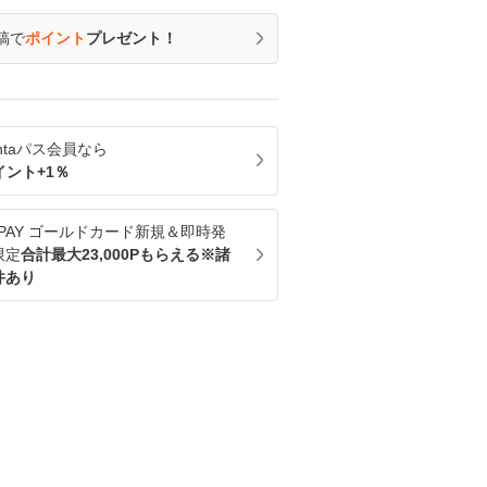
稿で
ポイント
プレゼント！
ntaパス
会員なら
イント+
1
％
u PAY ゴールドカード新規＆即時発
限定
合計最大23,000Pもらえる※諸
件あり