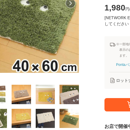
1,980
円
[NETWOR
してください
※一部地
表示の
ます。
Pont
ロット
お店で開催