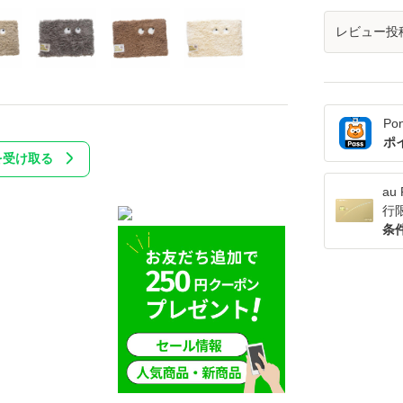
レビュー投
Po
ポ
を受け取る
a
行
条