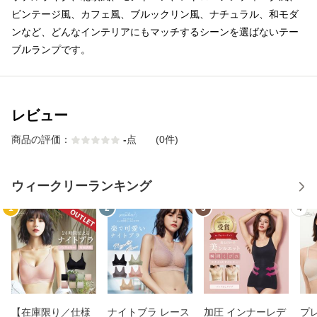
ビンテージ風、カフェ風、ブルックリン風、ナチュラル、和モダ
ンなど、どんなインテリアにもマッチするシーンを選ばないテー
ブルランプです。
レビュー
商品の評価：
-
点
(0件)
ウィークリーランキング
1
2
3
4
【在庫限り／仕様
ナイトブラ レース
加圧 インナーレデ
プ