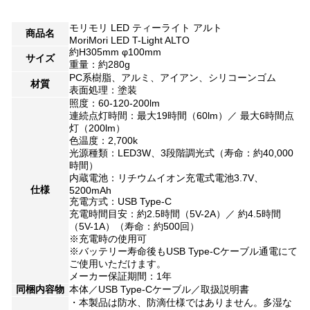
モリモリ LED ティーライト アルト
商品名
MoriMori LED T-Light ALTO
約H305mm φ100mm
サイズ
重量：約280g
PC系樹脂、アルミ、アイアン、シリコーンゴム
材質
表面処理：塗装
照度：60-120-200lm
連続点灯時間：最大19時間（60lm）／ 最大6時間点
灯（200lm）
色温度：2,700k
光源種類：LED3W、3段階調光式（寿命：約40,000
時間）
内蔵電池：リチウムイオン充電式電池3.7V、
仕様
5200mAh
充電方式：USB Type-C
充電時間目安：約2.5時間（5V-2A）／ 約4.5時間
（5V-1A）（寿命：約500回）
※充電時の使用可
※バッテリー寿命後もUSB Type-Cケーブル通電にて
ご使用いただけます。
メーカー保証期間：1年
同梱内容物
本体／USB Type-Cケーブル／取扱説明書
・本製品は防水、防滴仕様ではありません。多湿な