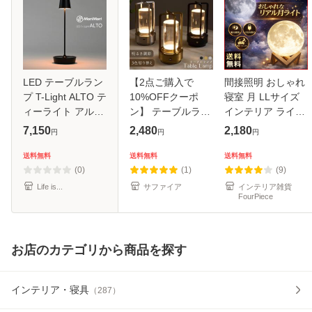
LED テーブルラン
【2点ご購入で
間接照明 おしゃれ
プ T-Light ALTO テ
10%OFFクーポ
寝室 月 LLサイズ
ィーライト アルト
ン】 テーブルラン
インテリア ライト
MoriMori コードレ
プ ライト コードレ
LED 北欧 スタンド
7,150
2,480
2,180
円
円
円
ス 充電式 タッチセ
ス 卓上 ナイトライ
ルームライト 高級
ンサー 調光 テーブ
ト ランプ 充電式
置物 小物 雑貨
送料無料
送料無料
送料無料
ルライト 読書灯 ベ
おしゃれ 間接照明
USB充電 コードレ
(0)
(1)
(9)
ッド
インテリア ベッ
ス テー
Life is...
サファイア
インテリア雑貨
FourPiece
お店のカテゴリから商品を探す
インテリア・寝具
（
287
）