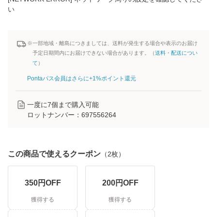
い
※一部地域・離島につきましては、送料が発生する場合や表示のお届け
予定日期間内にお届けできない場合があります。（
送料・配送につい
て
）
Pontaパス会員はさらに+1%ポイント還元
一度に
7
個まで購入可能
ロットナンバー：
697556264
この商品で使えるクーポン
（
2
枚）
350
円OFF
200
円OFF
獲得する
獲得する