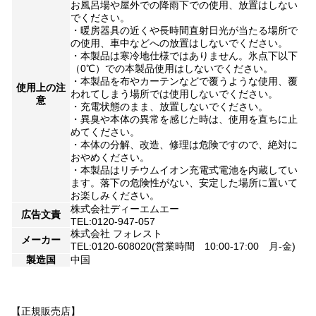
お風呂場や屋外での降雨下での使用、放置はしない
でください。
・暖房器具の近くや長時間直射日光が当たる場所で
の使用、車中などへの放置はしないでください。
・本製品は寒冷地仕様ではありません。氷点下以下
（0℃）での本製品使用はしないでください。
・本製品を布やカーテンなどで覆うような使用、覆
使用上の注
われてしまう場所では使用しないでください。
意
・充電状態のまま、放置しないでください。
・異臭や本体の異常を感じた時は、使用を直ちに止
めてください。
・本体の分解、改造、修理は危険ですので、絶対に
おやめください。
・本製品はリチウムイオン充電式電池を内蔵してい
ます。落下の危険性がない、安定した場所に置いて
お楽しみください。
株式会社ディーエムエー
広告文責
TEL:0120-947-057
株式会社 フォレスト
メーカー
TEL:0120-608020(営業時間 10:00-17:00 月-金)
製造国
中国
【正規販売店】