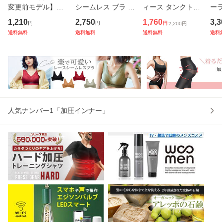
変更前モデル】通
シームレス ブラ ノ
ィース タンクトッ
ー
常2,420円→特別価
ンワイヤー カップ
プ プレスリム 加圧
ス
1,210
2,750
1,760
3,3
円
円
円
2,200
円
格 プレスリム スト
付き ハーフトップ
シャツ レース 姿勢
昼
送料無料
送料無料
送料無料
送料
ラップシームレス
授乳ブラジャー リ
くびれメイク ぽっ
ー
ブラ ナイトブラ ノ
ラックス プレスリ
こりお腹 加圧下着
胸
ンワイヤー 昼夜兼
ム 無縫製 ブラトッ
補正下着 矯正下着
え防
用 ブラジ
プ 一
補正
ラ
人気ナンバー1「加圧インナー」