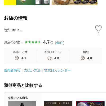
お店の情報
Life is...
0
4.7
お店の評価：
点
(
46
件
)
連絡・応対
配送スピード
梱包
4.7
4.8
4.6
販売者情報
支払い方法
営業日カレンダー
類似商品と比較する
今見ている商品