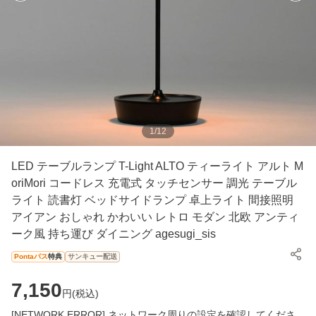
1
/
12
LED テーブルランプ T-Light ALTO ティーライト アルト M
oriMori コードレス 充電式 タッチセンサー 調光 テーブル
ライト 読書灯 ベッドサイドランプ 卓上ライト 間接照明
アイアン おしゃれ かわいい レトロ モダン 北欧 アンティ
ーク風 持ち運び ダイニング agesugi_sis
Pontaパス
特典
サンキュー配送
7,150
円(
税込
)
[NETWORK ERROR] ネットワーク周りの設定を確認してくださ