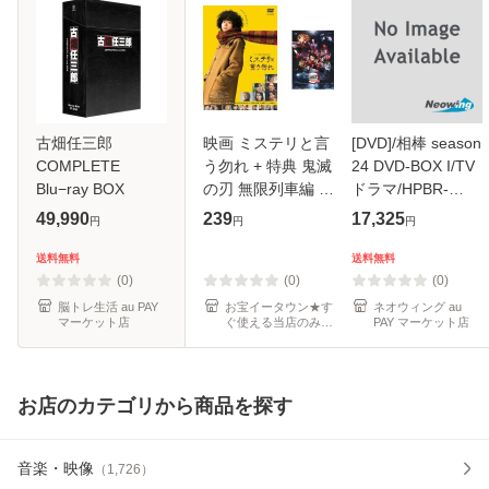
古畑任三郎
映画 ミステリと言
[DVD]/相棒 season
COMPLETE
う勿れ + 特典 鬼滅
24 DVD-BOX I/TV
Blu−ray BOX
の刃 無限列車編 付
ドラマ/HPBR-
き 全2枚 中古DVD
3281
49,990
239
17,325
円
円
円
セット 2P レンタ
ル落ち ケース無
送料無料
送料無料
(0)
(0)
(0)
脳トレ生活 au PAY
お宝イータウン★す
ネオウィング au
マーケット店
ぐ使える当店のみの
PAY マーケット店
クーポン発行中！
お店のカテゴリから商品を探す
音楽・映像
（
1,726
）