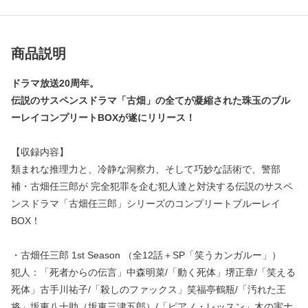
商品説明
ドラマ放送20周年。
伝説のサスペンスドラマ「古畑」の全てが凝縮された珠玉のブル
ーレイコンプリートBOXが遂にリリース！
【収録内容】
類まれな推理力と、冷静な洞察力、そして巧妙な話術で、警部
補・古畑任三郎が 完全犯罪を企む犯人達と対決する伝説のサスペ
ンスドラマ「古畑任三郎」シリーズのコンプリートブルーレイ
BOX！
・古畑任三郎 1st Season （全12話＋SP「笑うカンガルー」）
犯人：「死者からの伝言」中森明菜/「動く死体」堺正章/「笑える
死体」古手川祐子/「殺しのファックス」笑福亭鶴瓶/「汚れた王
将」坂東八十助（坂東三津五郎）/「ピアノ・レッスン」木の実ナ