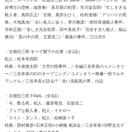
犯人：スペシャル「古畑任三郎 vs SMAP」SMAP/スペシャル「黒
岩博士の恐怖」緒形拳/「若旦那の犯罪」市川染五郎/「忙しすぎる
殺人者」真田広之/「古畑、風邪をひく」松村達雄/「アリバイの死
角」大地真央/「古い友人に会う」津川雅彦/「絶対音感殺人事件」
市村正親/「哀しき完全犯罪」田中美佐子/「完全すぎた殺人」福山
雅治/「雲の中の死」玉置浩二/「最後の事件」江口洋介
・古畑任三郎 すべて閣下の仕業（全1話）
犯人：松本幸四郎
特典：今泉慎太郎「大空の怪事件」／全編三谷幸喜のコメンタリ
ー／三谷幸喜の幻のオープニング／コメンタリー映像一部マルチ
アングル／三谷幸喜が語る!?「赤い洗面器の男」の話
・古畑任三郎 FINAL（全3話）
「今、甦る死」犯人：藤原竜也、石坂浩二
「フェアな殺人者」犯人：イチロー
「ラスト・ダンス」犯人：松嶋菜々子
特典：西村雅彦×石井正則×小林隆 座談会／三谷幸喜×河野圭太デ