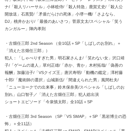
ナ/「殺人リハーサル」小林稔侍/「殺人特急」鹿賀丈史/「殺人公
開放送」石黒賢/「矛盾だらけの死体」小堺一機/「さよなら、
DJ」桃井かおり/「最後のあいさつ」菅原文太/スペシャル「笑う
カンガルー」陣内孝則
・古畑任三郎 2nd Season （全10話＋SP「しばしのお別れ」＋
「消えた古畑任三郎」）
犯人：「しゃべりすぎた男」明石家さんま/「笑わない女」沢口靖
子/「ゲームの達人」草刈正雄/「赤か、青か」木村拓哉/「偽善の
報酬」加藤治子/「VSクイズ王」唐沢寿明/「動機の鑑定」澤村藤
十郎/「魔術師の選択」山城新伍/「間違えられた男」風間杜夫/
「ニューヨークでの出来事」鈴木保奈美/スペシャル「しばしのお
別れ」山口智子／「消えた古畑任三郎」犯人総出演
ショートエピソード「今泉慎太郎」全10話＋SP
・古畑任三郎 3rd Season （SP「VS SMAP」＋SP「黒岩博士の恐
怖」＋全11話）