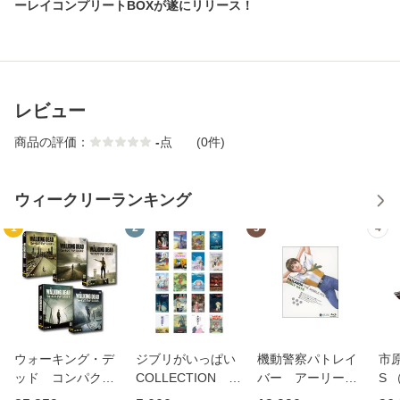
ーレイコンプリートBOXが遂にリリース！
レビュー
商品の評価：
-
点
(0件)
ウィークリーランキング
1
2
3
4
ウォーキング・デ
ジブリがいっぱい
機動警察パトレイ
市原
ッド コンパク
COLLECTION D
バー アーリーデ
S
ト ＤＶＤ−ＢＯ
VD 各20タイト
イズ ブルーレイ
TV