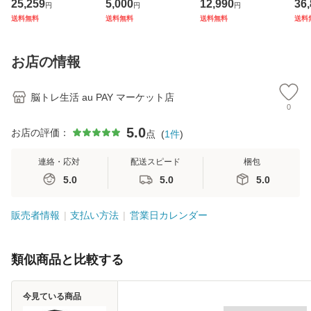
25,259
5,000
12,990
36
円
円
円
Ｘ シーズン1〜5
ル 単品売り
版 
送料無料
送料無料
送料無料
送料
セット
お店の情報
脳トレ生活 au PAY マーケット店
0
5.0
お店の評価：
点
(
1
件
)
連絡・応対
配送スピード
梱包
5.0
5.0
5.0
販売者情報
支払い方法
営業日カレンダー
類似商品と比較する
今見ている商品