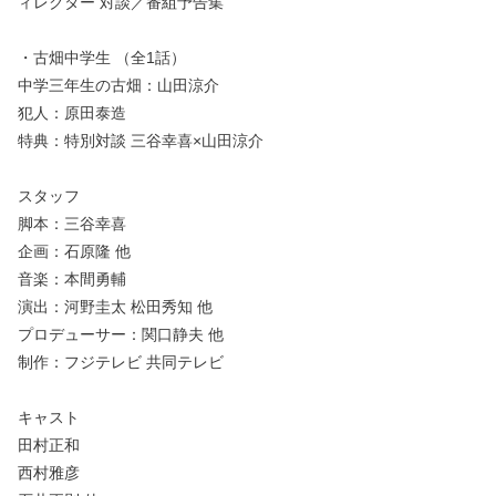
ィレクター 対談／番組予告集
・古畑中学生 （全1話）
中学三年生の古畑：山田涼介
犯人：原田泰造
特典：特別対談 三谷幸喜×山田涼介
スタッフ
脚本：三谷幸喜
企画：石原隆 他
音楽：本間勇輔
演出：河野圭太 松田秀知 他
プロデューサー：関口静夫 他
制作：フジテレビ 共同テレビ
キャスト
田村正和
西村雅彦