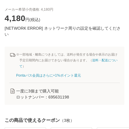
メーカー希望小売価格:
4,180
円
4,180
円(
税込
)
[NETWORK ERROR] ネットワーク周りの設定を確認してくださ
い
※一部地域・離島につきましては、送料が発生する場合や表示のお届け
予定日期間内にお届けできない場合があります。（
送料・配送につい
て
）
Pontaパス会員はさらに+1%ポイント還元
一度に
3
個まで購入可能
ロットナンバー：
695631198
この商品で使えるクーポン
（
3
枚）