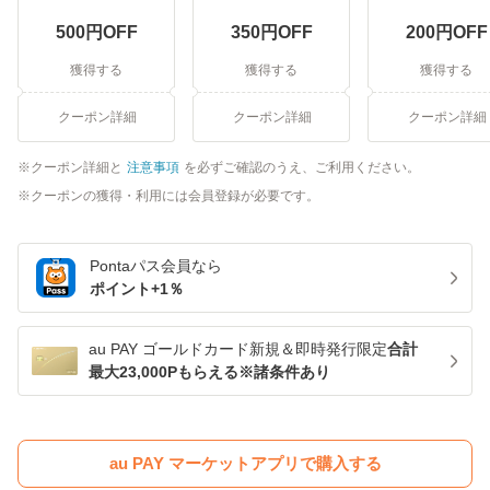
500
円OFF
350
円OFF
200
円OFF
獲得する
獲得する
獲得する
クーポン詳細
クーポン詳細
クーポン詳細
クーポン詳細と
注意事項
を必ずご確認のうえ、ご利用ください。
クーポンの獲得・利用には会員登録が必要です。
Pontaパス
会員なら
ポイント+
1
％
au PAY ゴールドカード新規＆即時発行限定
合計
最大23,000Pもらえる※諸条件あり
au PAY マーケットアプリで購入する