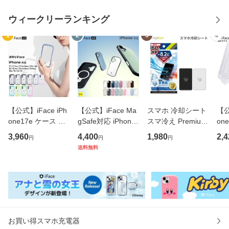
ウィークリーランキング
1
2
3
4
【公式】iFace iPh
【公式】iFace Ma
スマホ 冷却シート
【公
one17e ケース Ref
gSafe対応 iPhone
スマ冷え Premium
on
lection 強化ガラス
17e ケース First Cl
貼って剥がせる ス
フィ
3,960
4,400
1,980
2,4
円
円
円
クリアケース iPho
ass MagSynq iPho
マートフォン 冷却
見防止
送料無料
ne17 17Pro 17Pro
ne17 17Pro 17Pro
シート Simplism
one
Max Air 16 16Pro
Max Air 16 16Pro
冷却プレート 冷却
ax 
16Plus 16ProMax
16Plus 16ProMax
マット 冷却グッズ
Pro
16e 15 14
16e 15 14 13
スマホ
14P
お買い得スマホ充電器