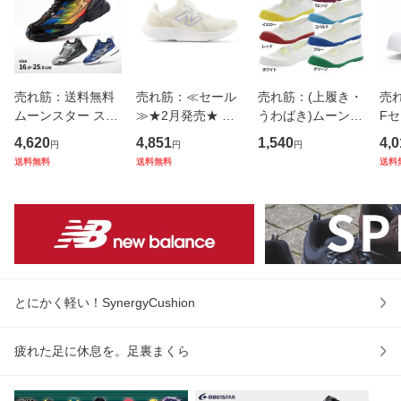
売れ筋：送料無料
売れ筋：≪セール
売れ筋：(上履き・
売れ
ムーンスター スー
≫★2月発売★ 春
うわばき)ムーンス
F
パースター バネの
夏新作 送料無料 ニ
ター 子供靴 日本製
料 
4,620
4,851
1,540
4,0
円
円
円
チカラ。子供靴 キ
ューバランス new
スクール キッズ シ
ンズ
送料無料
送料無料
送料
ッズ ジュニア スニ
balance レディー
ューズ アルファス
ニー
ーカー SS J817 m
ス ランニングシュ
クールカラー moo
23
oonstar SUPERST
ーズ スニーカー N
nstar バンド 綿 抗
軽
AR 幅広3E
B W430544 2
菌防臭
す
とにかく軽い！SynergyCushion
疲れた足に休息を。足裏まくら