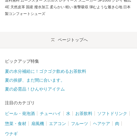
送料無料 ムーンスター スポルス レディース スニーカー SP2000 グレイ 幅広
4E 天然皮革 国産 撥水加工 柔らかい 軽い 衝撃吸収 弾むような履き心地 日本
製コンフォートシューズ
ページトップへ
ピックアップ特集
夏の水分補給に！ゴクゴク飲めるお茶飲料
夏の挨拶、まだ間に合います。
夏の必需品！ひんやりアイテム
注目のカテゴリ
ビール・発泡酒
チューハイ
水
お茶飲料
ソフトドリンク
惣菜・食材
扇風機
エアコン
フルーツ
ヘアケア
肉
ウナギ