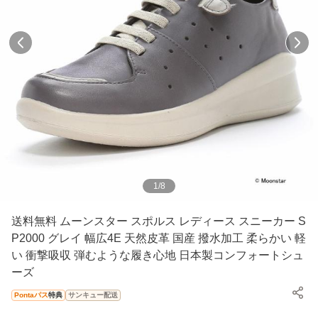
1
/
8
送料無料 ムーンスター スポルス レディース スニーカー S
P2000 グレイ 幅広4E 天然皮革 国産 撥水加工 柔らかい 軽
い 衝撃吸収 弾むような履き心地 日本製コンフォートシュ
ーズ
Pontaパス
特典
サンキュー配送