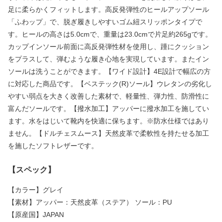
足に柔らかくフィットします。高反発弾性のヒールアップソール
「ふわップ」で、脱ぎ履きしやすいゴム紐スリッポンタイプで
す。ヒールの高さは5.0cmで、重量は23.0cmで片足約265gです。
カップインソール前面に高反発弾性材を使用し、踵にクッション
をプラスして、弾むような履き心地を実現しています。またイン
ソールは洗うことができます。【ワイド設計】4E設計で幅広の方
に対応した商品です。【ベステック(R)ソール】ウレタンの劣化し
やすい弱点を大きく改善した素材で、軽量性、弾力性、防滑性に
富んだソールです。【撥水加工】アッパーに撥水加工を施してい
ます。水をはじいて靴内を快適に保ちます。※防水仕様ではあり
ません。【ドルチェスムース】天然皮革で柔軟性を持たせる加工
を施したソフトレザーです。
【スペック】
【カラー】グレイ
【素材】アッパー：天然皮革（ステア） ソール：PU
【原産国】JAPAN