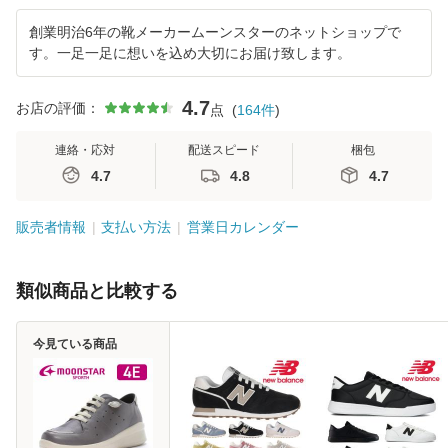
創業明治6年の靴メーカームーンスターのネットショップで
す。一足一足に想いを込め大切にお届け致します。
4.7
お店の評価：
点
(
164
件
)
連絡・応対
配送スピード
梱包
4.7
4.8
4.7
販売者情報
支払い方法
営業日カレンダー
類似商品と比較する
今見ている商品