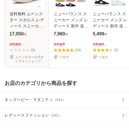
送料無料 ムーンス
ニューバランス ス
ニューバランス ス
ター スポルス レデ
ニーカー メンズ レ
ニーカー メンズ レ
ィース スニーカー
ディース 新作 送料
ディース 新作 送料
SP2000 グレイ 幅
無料 W373 WL373
無料 M30 CT30
17,050
7,980
5,499
円
円
円
広4E 天然皮革 国
new balance
new balance
産 撥水加工 柔らか
送料無料
送料無料
送料無料
い 軽い 衝撃吸収
(0)
(34)
(9)
弾むよう
ムーンスター公式オ
つるや
つるや
ンラインショップ
au PAY マーケット
店
お店のカテゴリから商品を探す
キッズベビー・マタニティ
（
644
）
レディースファッション
（
545
）