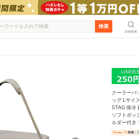
検索
詳細検索
クーラーバ
ッグ Lサイズ
STAG 保
ソフトボック
ルダー付き 
Pontaパス
特典