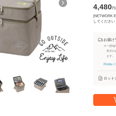
4,480
円
[NETWOR
してください
お届け
※一部地
表示の
ます。
Pont
ロット