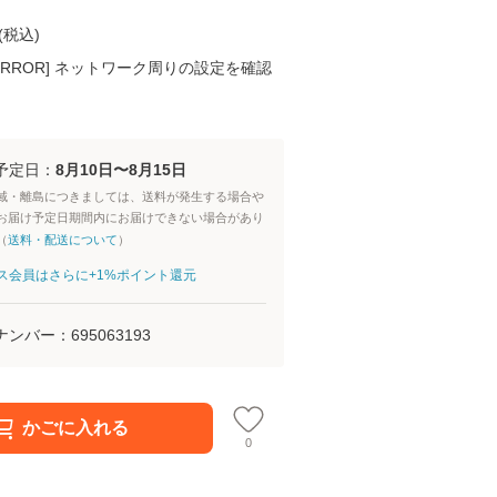
(
税込
)
K ERROR] ネットワーク周りの設定を確認
予定日：
8月10日〜8月15日
域・離島につきましては、送料が発生する場合や
お届け予定日期間内にお届けできない場合があり
（
送料・配送について
）
aパス会員はさらに+1%ポイント還元
ナンバー：
695063193
かごに入れる
0