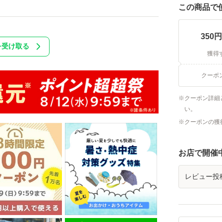
この商品で
350
円
を受け取る
獲得
クーポ
クーポン詳細
い。
クーポンの獲
お店で開催
レビュー投