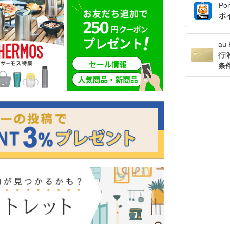
Po
ポ
a
行
条