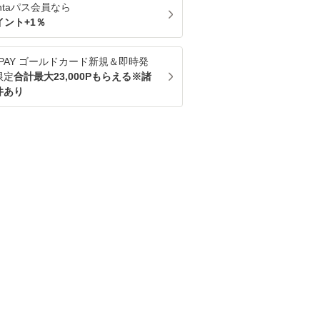
ntaパス
会員なら
イント+
1
％
u PAY ゴールドカード新規＆即時発
限定
合計最大23,000Pもらえる※諸
件あり