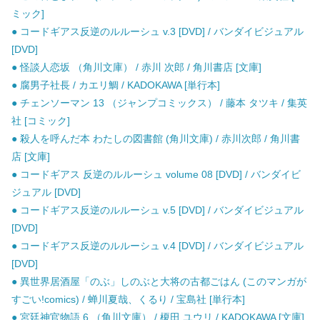
ミック]
● コードギアス反逆のルルーシュ v.3 [DVD] / バンダイビジュアル
[DVD]
● 怪談人恋坂 （角川文庫） / 赤川 次郎 / 角川書店 [文庫]
● 腐男子社長 / カエリ鯛 / KADOKAWA [単行本]
● チェンソーマン 13 （ジャンプコミックス） / 藤本 タツキ / 集英
社 [コミック]
● 殺人を呼んだ本 わたしの図書館 (角川文庫) / 赤川次郎 / 角川書
店 [文庫]
● コードギアス 反逆のルルーシュ volume 08 [DVD] / バンダイビ
ジュアル [DVD]
● コードギアス反逆のルルーシュ v.5 [DVD] / バンダイビジュアル
[DVD]
● コードギアス反逆のルルーシュ v.4 [DVD] / バンダイビジュアル
[DVD]
● 異世界居酒屋「のぶ」しのぶと大将の古都ごはん (このマンガが
すごい!comics) / 蝉川夏哉、くるり / 宝島社 [単行本]
● 宮廷神官物語 6 （角川文庫） / 榎田 ユウリ / KADOKAWA [文庫]