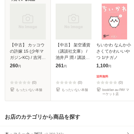
【中古】 カッコウ
【中古】 架空通貨
ちいかわ なんか小
の許嫁 15 (少年マ
（講談社文庫） /
さくてかわいいや
ガジンKC) / 吉河
池井戸 潤 / 講談社
つ 1/ナガノ
美希 / 講談社 [コミ
[文庫]【メール便送
260
261
1,100
円
円
円
ック]【メール便送
料無料】
料無料】
送料無料
(0)
(0)
(0)
もったいない本舗
もったいない本舗
bookfan au PAY マ
ーケット店
お店のカテゴリから商品を探す
本・コミック・雑誌