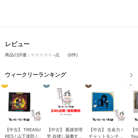
レビュー
商品の評価：
-
点
(0件)
ウィークリーランキング
1
2
3
4
【中古】 TREASU
【中古】 看護管理
【中古】 生命力 /
【中
RES / 山下達郎 /
学 自律し協働する
チャットモンチー /
You