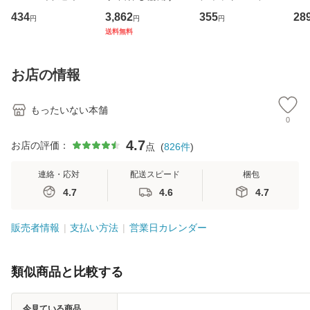
イーストウエス
専門職の看護マネ
キューンレコード
のがか
434
3,862
355
28
円
円
円
ト・ジャパン [CD]
ジメントスキル 改
[CD]【メール便送
【
送料無料
【メール便送料無
訂第3版 (看護学テ
料無料】
料
料】
キストNiCE) / 手島
恵 藤本幸三 / 南江
お店の情報
堂 [単行
もったいない本舗
0
4.7
お店の評価：
点
(
826
件
)
連絡・応対
配送スピード
梱包
4.7
4.6
4.7
販売者情報
支払い方法
営業日カレンダー
類似商品と比較する
今見ている商品