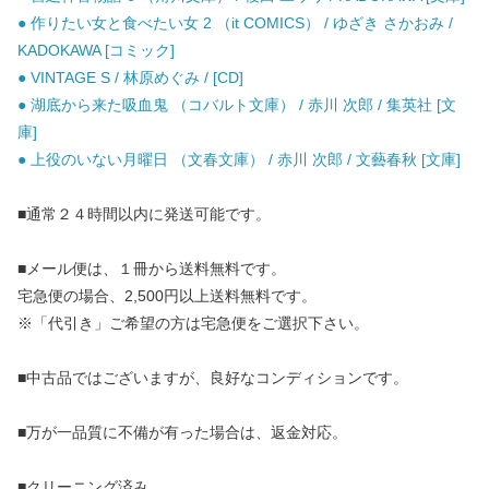
● 作りたい女と食べたい女 2 （it COMICS） / ゆざき さかおみ /
KADOKAWA [コミック]
● VINTAGE S / 林原めぐみ / [CD]
● 湖底から来た吸血鬼 （コバルト文庫） / 赤川 次郎 / 集英社 [文
庫]
● 上役のいない月曜日 （文春文庫） / 赤川 次郎 / 文藝春秋 [文庫]
■通常２４時間以内に発送可能です。
■メール便は、１冊から送料無料です。
宅急便の場合、2,500円以上送料無料です。
※「代引き」ご希望の方は宅急便をご選択下さい。
■中古品ではございますが、良好なコンディションです。
■万が一品質に不備が有った場合は、返金対応。
■クリーニング済み。