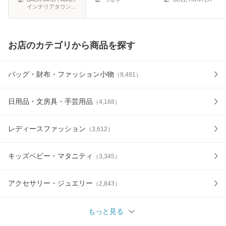
インテリアタウン
国産 MAD
au PAY マーケット
店
お店のカテゴリから商品を探す
バッグ・財布・ファッション小物
（
9,481
）
日用品・文房具・手芸用品
（
4,168
）
レディースファッション
（
3,612
）
キッズベビー・マタニティ
（
3,345
）
アクセサリー・ジュエリー
（
2,843
）
もっと見る