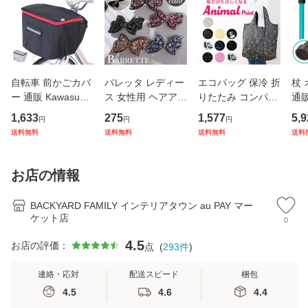
自転車 前かごカバ
バレッタ レディー
エコバッグ 保冷 折
杖
ー 通販 Kawasumi
ス 女性用 ヘアアク
りたたみ コンパク
通販
カワスミ 前カゴカ
セサリー リボン ラ
ト 通販 エコバック
杖 
1,633
275
1,577
5,9
円
円
円
バー バスケット カ
インストーン キラ
アニマル柄 エコ バ
本杖
送料無料
送料無料
送料無料
送料
バー 自転車用 かご
キラ 髪飾り まとめ
ック 大容量 ファス
イプ
自転車用 かご カゴ
髪 ヘアアレンジ か
ナー付き マチ広 マ
縮式
カバー 前 Keia＋
わいい
チ付き 折り畳み 軽
杖先
お店の情報
かわ
量
デ
BACKYARD FAMILY インテリアタウン au PAY マー
ケット店
0
4.5
お店の評価：
点
(
293
件
)
連絡・応対
配送スピード
梱包
4.5
4.6
4.4