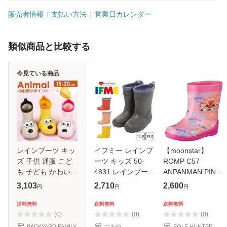
販売者情報
支払い方法
営業日カレンダー
類似商品と比較する
今見ている商品
レインブーツ キッ
イフミー レインブ
【moonstar】
ズ 子供 通販 こど
ーツ キッズ 50-
ROMP C57
も 子ども かわいい
4831 レインブーツ
ANPANMAN PINK
可愛い オシャレ お
新作 IFME
ムーンスター ロン
3,103
2,710
2,600
円
円
円
しゃれ 子供靴 キッ
プ C57 アンパンマ
ズ用 子供用 長靴
ン ピンク 子供靴
送料無料
送料無料
送料無料
キッズ長靴 長ぐつ
長靴 ベビー 防止
(0)
(0)
(0)
男の
雨雪 梅雨 日本製
BACKYARD FAMILY
つるや
SOLE HUNTER