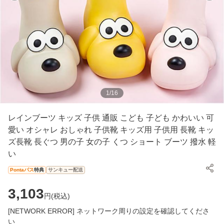
1
/
16
レインブーツ キッズ 子供 通販 こども 子ども かわいい 可
愛い オシャレ おしゃれ 子供靴 キッズ用 子供用 長靴 キッ
ズ長靴 長ぐつ 男の子 女の子 くつ ショート ブーツ 撥水 軽
い
Pontaパス
特典
サンキュー配送
3,103
円(
税込
)
[NETWORK ERROR] ネットワーク周りの設定を確認してくださ
い