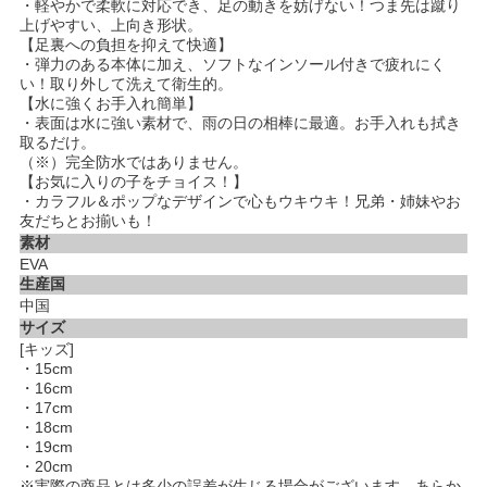
・軽やかで柔軟に対応でき、足の動きを妨げない！つま先は蹴り
上げやすい、上向き形状。
【足裏への負担を抑えて快適】
・弾力のある本体に加え、ソフトなインソール付きで疲れにく
い！取り外して洗えて衛生的。
【水に強くお手入れ簡単】
・表面は水に強い素材で、雨の日の相棒に最適。お手入れも拭き
取るだけ。
（※）完全防水ではありません。
【お気に入りの子をチョイス！】
・カラフル＆ポップなデザインで心もウキウキ！兄弟・姉妹やお
友だちとお揃いも！
素材
EVA
生産国
中国
サイズ
[キッズ]
・15cm
・16cm
・17cm
・18cm
・19cm
・20cm
※実際の商品とは多少の誤差が生じる場合がございます。あらか