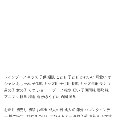
レインブーツ キッズ 子供 通販 こども 子ども かわいい 可愛い オ
シャレ おしゃれ 子供靴 キッズ用 子供用 長靴 キッズ長靴 長ぐつ
男の子 女の子 くつ ショート ブーツ 撥水 軽い 子供雨靴 雨靴 靴
アニマル 軽量 梅雨 雨 歩きやすい 通園 通学
お正月 初売り 初詣 お年玉 成人の日 成人式 節分 バレンタインデ
ー 桃の節句（ひなまつり） ホワイトデー 春物入荷 お花見 入学式