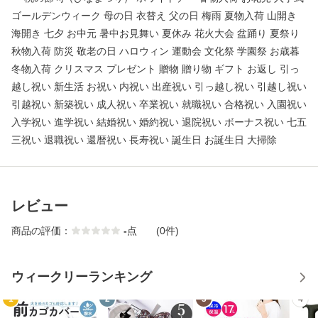
ゴールデンウィーク 母の日 衣替え 父の日 梅雨 夏物入荷 山開き
海開き 七夕 お中元 暑中お見舞い 夏休み 花火大会 盆踊り 夏祭り
秋物入荷 防災 敬老の日 ハロウィン 運動会 文化祭 学園祭 お歳暮
冬物入荷 クリスマス プレゼント 贈物 贈り物 ギフト お返し 引っ
越し祝い 新生活 お祝い 内祝い 出産祝い 引っ越し祝い 引越し祝い
引越祝い 新築祝い 成人祝い 卒業祝い 就職祝い 合格祝い 入園祝い
入学祝い 進学祝い 結婚祝い 婚約祝い 退院祝い ボーナス祝い 七五
三祝い 退職祝い 還暦祝い 長寿祝い 誕生日 お誕生日 大掃除
レビュー
商品の評価：
-
点
(0件)
ウィークリーランキング
1
2
3
4