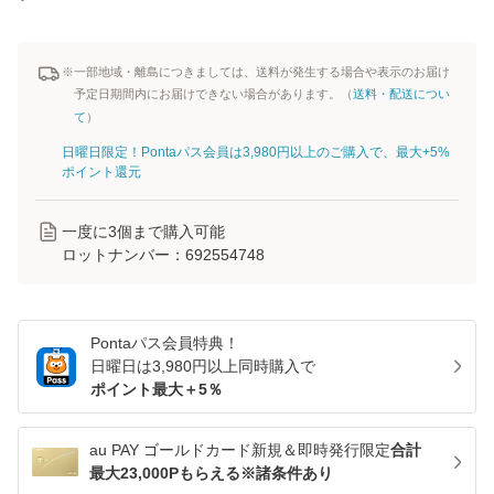
※一部地域・離島につきましては、送料が発生する場合や表示のお届け
予定日期間内にお届けできない場合があります。（
送料・配送につい
て
）
日曜日限定！Pontaパス会員は3,980円以上のご購入で、最大+5%
ポイント還元
一度に
3
個まで購入可能
ロットナンバー：
692554748
Pontaパス
会員特典！
日曜日は
3,980
円以上同時購入で
ポイント最大＋
5
％
au PAY ゴールドカード新規＆即時発行限定
合計
最大23,000Pもらえる※諸条件あり