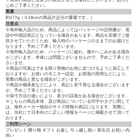
じめご了承ください。
重量
約177g（※18cmの商品片足分の重量です。）
注意点
※海外輸入品のため、商品によってはパッケージや説明書が、英
語や中国語表記となっている場合があります。商品を安価でご提
供させていただくため、輸入時のパッケージのままでのお届けと
なります。予めご了承くださいませ。
※海外輸入品のため、パッケージに破れ、傷やへこみがある場合
がございます。本体には問題ございませんので、予めご了承くだ
さいませ。
※商品の写真はできる限り実物のお色に近づけるように加工して
おりますが、お使いのモニター設定、お部屋の照明などにより、
実際の商品と異なる場合がございます。
※商品や個体差などにより、表記と若干異なる場合がございます
が、予めご了承くださいませ。
※採寸方法の違いにより、多少の誤差がある場合がございます。
※こちらの商品本体、及び商品についている印字やタグに関して
は、海外メーカー独自のサイズ情報や表記になります。実際に
は、当社にて日本向けに正しい情報をページに掲載させて頂いて
おります。
ご利用シーン
プレゼント 贈り物 ギフト お返し 引っ越し祝い 新生活 お祝い 内
祝い