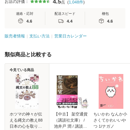
4.5
お店の評価：
点
(
1,048
件
)
連絡・応対
配送スピード
梱包
4.6
4.4
4.6
販売者情報
支払い方法
営業日カレンダー
類似商品と比較する
今見ている商品
ホツマの神々が伝
【中古】 架空通貨
ちいかわ なんか小
える縄文の教え88
（講談社文庫） /
さくてかわいいや
日本の心を取り戻
池井戸 潤 / 講談社
つ 1/ナガノ