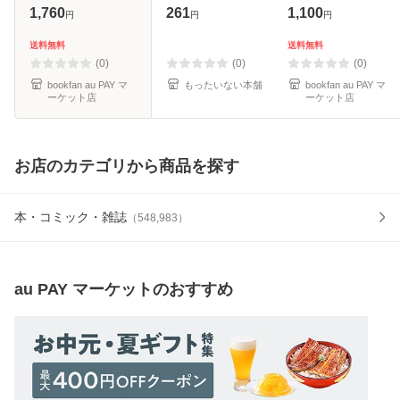
す悠久の縄文スピ
[文庫]【メール便送
1,760
261
1,100
円
円
円
リッツ/原田峰虎/牛
料無料】
嶋浩美
送料無料
送料無料
(0)
(0)
(0)
bookfan au PAY マ
もったいない本舗
bookfan au PAY マ
ーケット店
ーケット店
お店のカテゴリから商品を探す
本・コミック・雑誌
（
548,983
）
au PAY マーケット
のおすすめ