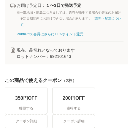
お届け予定日：
１〜3日で発送予定
※一部地域・離島につきましては、送料が発生する場合や表示のお届け
予定日期間内にお届けできない場合があります。（
送料・配送につい
て
）
Pontaパス会員はさらに+1%ポイント還元
現在、品切れとなっております
ロットナンバー：
692101643
この商品で使えるクーポン
（
2
枚）
350
円OFF
200
円OFF
獲得する
獲得する
クーポン詳細
クーポン詳細