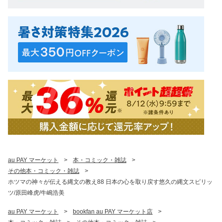
au PAY マーケット
>
本・コミック・雑誌
>
その他本・コミック・雑誌
>
ホツマの神々が伝える縄文の教え88 日本の心を取り戻す悠久の縄文スピリッ
ツ/原田峰虎/牛嶋浩美
au PAY マーケット
>
bookfan au PAY マーケット店
>