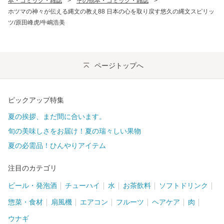
本・コミック・雑誌
>
その他本・コミック・雑誌
>
ホツマの神々が伝える縄文の教え88 日本の心を取り戻す悠久の縄文スピリッ
ツ/原田峰虎/牛嶋浩美
ページトップへ
ピックアップ特集
夏の挨拶、まだ間に合います。
旬の美味しさをお届け！夏の瑞々しい果物
夏の必需品！ひんやりアイテム
注目のカテゴリ
ビール・発泡酒
チューハイ
水
お茶飲料
ソフトドリンク
惣菜・食材
扇風機
エアコン
フルーツ
ヘアケア
肉
ウナギ