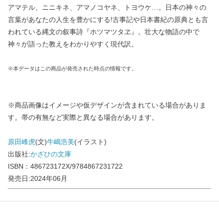
アマテル、ニニキネ、アマノコヤネ、トヨウケ…。日本の神々の
言葉があなたの人生を豊かにする!古事記や日本書紀の原典とも言
われている縄文の叙事詩『ホツマツタヱ』。壮大な物語の中で
神々が語った教えをわかりやすく現代訳。
※本データはこの商品が発売された時点の情報です。
※商品画像はイメージや仮デザインが含まれている場合がありま
す。帯の有無など実際と異なる場合があります。
原田峰虎
(文)
牛嶋浩美
(イラスト)
出版社:
かざひの文庫
ISBN：486723172X/9784867231722
発売日:2024年06月