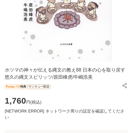
ホツマの神々が伝える縄文の教え88 日本の心を取り戻す
悠久の縄文スピリッツ/原田峰虎/牛嶋浩美
Pontaパス
特典
サンキュー配送
1,760
円(
税込
)
[NETWORK ERROR] ネットワーク周りの設定を確認してくださ
い