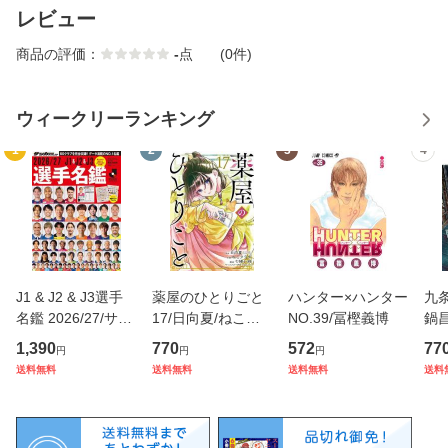
レビュー
商品の評価：
-
点
(0件)
ウィークリーランキング
1
2
3
4
J1 & J2 & J3選手
薬屋のひとりごと
ハンター×ハンター
九条
名鑑 2026/27/サッ
17/日向夏/ねこク
NO.39/冨樫義博
鍋
カーダイジェスト
ラゲ/七緒一綺
1,390
770
572
77
円
円
円
送料無料
送料無料
送料無料
送料