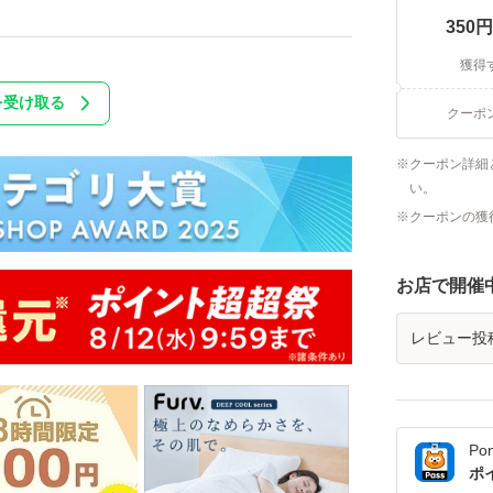
350
円
獲得
を受け取る
クーポ
クーポン詳細
い。
クーポンの獲
お店で開催
レビュー投
Po
ポ