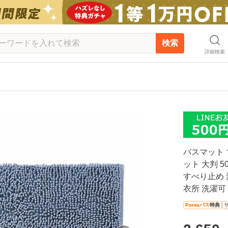
検索
詳細検索
バスマット
ット 大判 5
すべり止め 洗
衣所 洗濯可
Pontaパス
特典