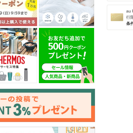
a
行
条