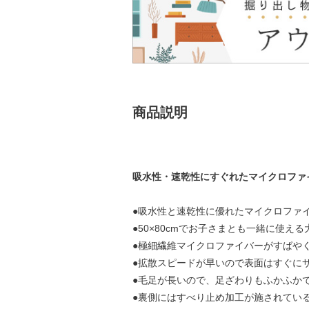
商品説明
吸水性・速乾性にすぐれたマイクロファ
●吸水性と速乾性に優れたマイクロファ
●50×80cmでお子さまとも一緒に使え
●極細繊維マイクロファイバーがすばや
●拡散スピードが早いので表面はすぐに
●毛足が長いので、足ざわりもふかふか
●裏側にはすべり止め加工が施されてい