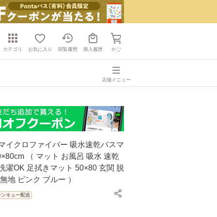
カテゴリ
お気に入り
閲覧履歴
購入履歴
かご
店舗メニュー
 マイクロファイバー 吸水速乾バスマ
0×80cm （ マット お風呂 吸水 速乾
濯OK 足拭きマット 50×80 玄関 脱
 無地 ピンク ブルー ）
サンキュー配送