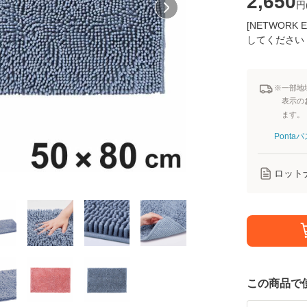
2,650
円
[NETWOR
してください
※一部地
表示の
ます。
Pont
ロット
この商品で