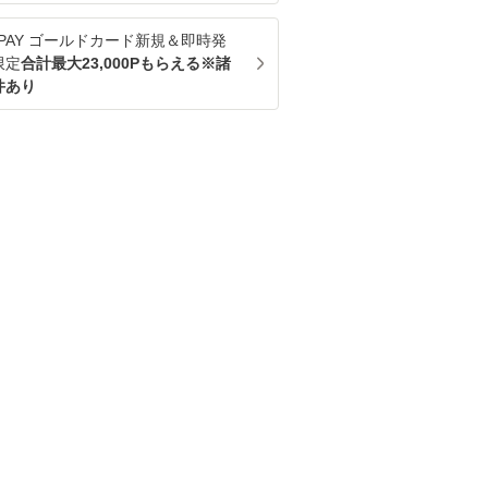
u PAY ゴールドカード新規＆即時発
限定
合計最大23,000Pもらえる※諸
件あり