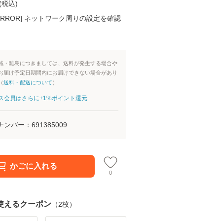
(
税込
)
K ERROR] ネットワーク周りの設定を確認
域・離島につきましては、送料が発生する場合や
お届け予定日期間内にお届けできない場合があり
（
送料・配送について
）
aパス会員はさらに+1%ポイント還元
ナンバー：
691385009
かごに入れる
0
使えるクーポン
（
2
枚）