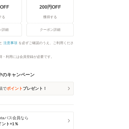
OFF
200
円OFF
する
獲得する
ン詳細
クーポン詳細
と
注意事項
を必ずご確認のうえ、ご利用くださ
得・利用には会員登録が必要です。
中のキャンペーン
稿で
ポイント
プレゼント！
ntaパス
会員なら
イント+
1
％