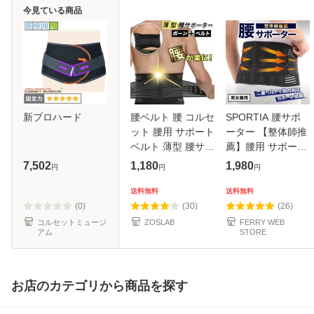
今見ている商品
新プロハード
腰ベルト 腰 コルセ
SPORTIA 腰サポ
ット 腰用 サポート
ーター 【整体師推
ベルト 薄型 腰サポ
薦】腰用 サポート
ーター 薄い 腰サポ
ベルト 腰楽 コルセ
7,502
1,180
1,980
円
円
円
ートベルト ウエス
ット 腰ベルト 腰椎
トサポーター 腰の
コルセット 腰椎ベ
送料無料
送料無料
サポーター ボーン
ルト 腰椎 腰 腰用
(0)
(30)
(26)
コル
サポータ
コルセットミュージ
ZOSLAB
FERRY WEB
アム
STORE
お店のカテゴリから商品を探す