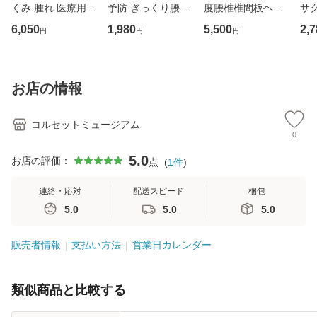
くみ 腫れ 医療用
予防 ぎっくり腰｜
度腰椎椎間板ヘル
サ
アンクルソフト
マックスベルトme
ニア｜ガード・メ
6,050
1,980
5,500
2,7
円
円
円
2(3L・4L・5Lサイ
ッシュA
ズ)
お店の情報
コルセットミュージアム
0
5.0
お店の評価：
点
(
1
件
)
連絡・応対
配送スピード
梱包
5.0
5.0
5.0
販売者情報
支払い方法
営業日カレンダー
類似商品と比較する