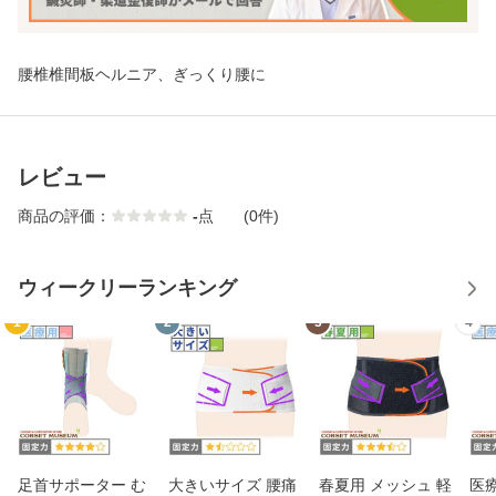
腰椎椎間板ヘルニア、ぎっくり腰に
レビュー
商品の評価：
-
点
(0件)
ウィークリーランキング
1
2
3
4
足首サポーター む
大きいサイズ 腰痛
春夏用 メッシュ 軽
医