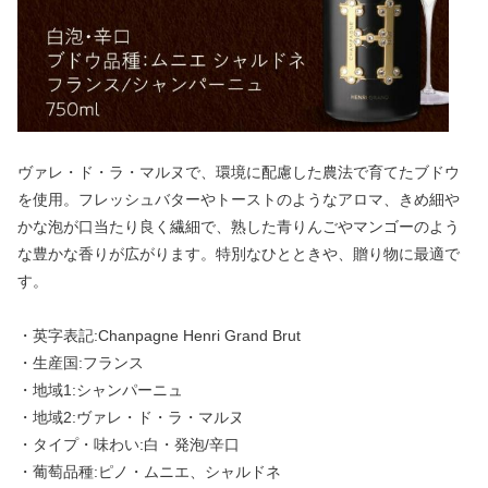
ヴァレ・ド・ラ・マルヌで、環境に配慮した農法で育てたブドウ
を使用。フレッシュバターやトーストのようなアロマ、きめ細や
かな泡が口当たり良く繊細で、熟した青りんごやマンゴーのよう
な豊かな香りが広がります。特別なひとときや、贈り物に最適で
す。
・英字表記:Chanpagne Henri Grand Brut
・生産国:フランス
・地域1:シャンパーニュ
・地域2:ヴァレ・ド・ラ・マルヌ
・タイプ・味わい:白・発泡/辛口
・葡萄品種:ピノ・ムニエ、シャルドネ