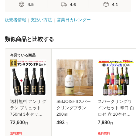
4.5
4.6
4.1
販売者情報
支払い方法
営業日カレンダー
類似商品と比較する
今見ている商品
送料無料 アンリ グ
SEIJOISHIIスパー
スパークリングワ
ラン ブリュット
クリングブラン
インセット 辛口 白
750ml 3本セット
290ml
ロゼ 赤 10本セッ
辛口 ヴァレ ド ラ
ト 泡だけ エブリデ
72,600
493
7,980
円
円
円
マルヌ 浜運
ー泡10本セット 54
弾 浜運
送料無料
送料無料