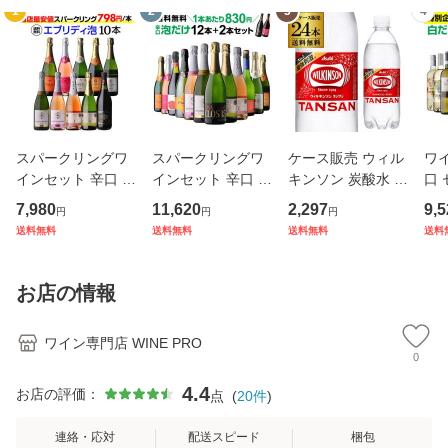
1
2
3
4
スパークリングワ
スパークリングワ
ケース販売 ウィル
ワイ
インセット 辛口 白
インセット 辛口 1
キンソン 炭酸水 5
口 
ロゼ 赤 10本セッ
2本 +2本 計14本セ
00ml×24本 PET ウ
ット
7,980
11,620
2,297
9,5
円
円
円
ト 泡だけ エブリデ
ット 送料無料 泡だ
イルキンソン GLY
け 
送料無料
送料無料
送料無料
送料
ー泡10本セット 54
け 特選 131弾 浜運
(計
弾 浜運
比べ
お店の情報
ワイン専門店 WINE PRO
0
4.4
お店の評価：
点
(
20
件
)
連絡・応対
配送スピード
梱包