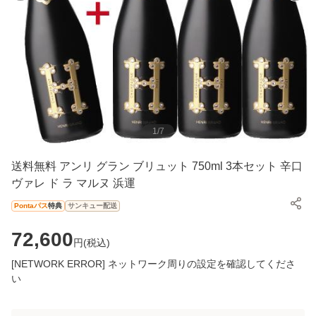
1
/
7
送料無料 アンリ グラン ブリュット 750ml 3本セット 辛口
ヴァレ ド ラ マルヌ 浜運
Pontaパス
特典
サンキュー配送
72,600
円(
税込
)
[NETWORK ERROR] ネットワーク周りの設定を確認してくださ
い