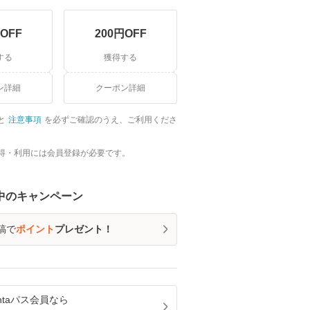
OFF
200
円OFF
する
獲得する
ン詳細
クーポン詳細
と
注意事項
を必ずご確認のうえ、ご利用くださ
得・利用には会員登録が必要です。
中のキャンペーン
稿で
ポイント
プレゼント！
ntaパス
会員なら