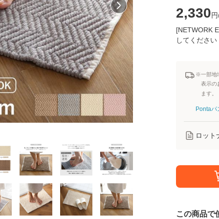
2,330
円
[NETWOR
してください
※一部地
表示の
ます。
Pont
ロット
この商品で