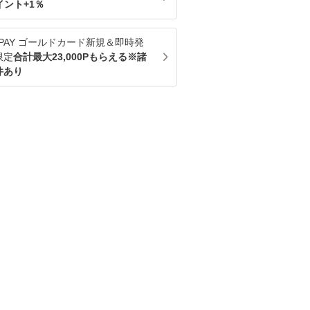
イント+
1
％
u PAY ゴールドカード新規＆即時発
限定
合計最大23,000Pもらえる※諸
件あり