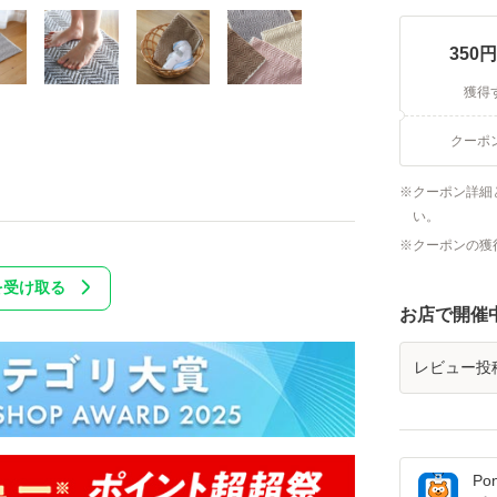
350
円
獲得
クーポ
クーポン詳細
い。
クーポンの獲
を受け取る
お店で開催
レビュー投
Po