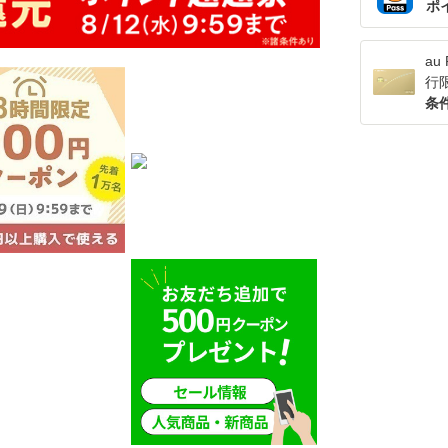
ポ
a
行
条