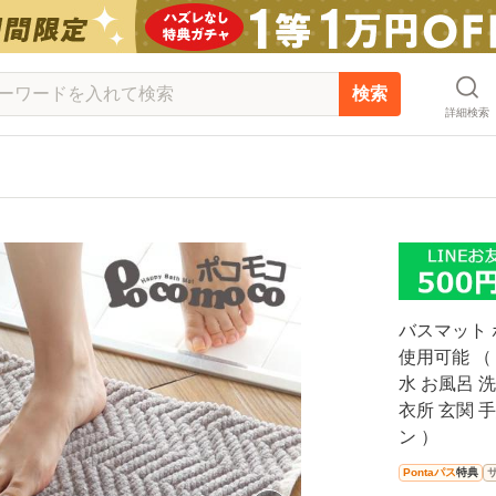
検索
詳細検索
バスマット ポ
使用可能 （
水 お風呂 洗
衣所 玄関 
ン ）
Pontaパス
特典