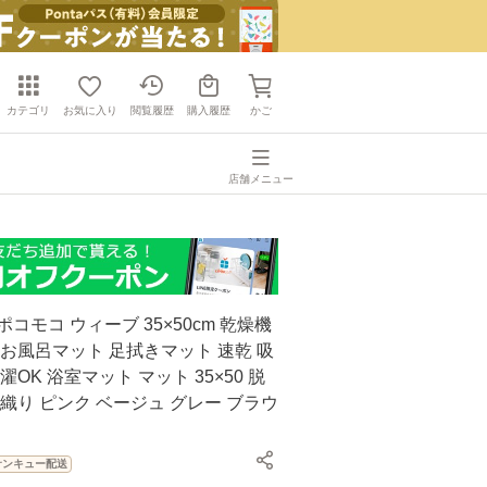
カテゴリ
お気に入り
閲覧履歴
購入履歴
かご
店舗メニュー
コモコ ウィーブ 35×50cm 乾燥機
 お風呂マット 足拭きマット 速乾 吸
濯OK 浴室マット マット 35×50 脱
手織り ピンク ベージュ グレー ブラウ
サンキュー配送