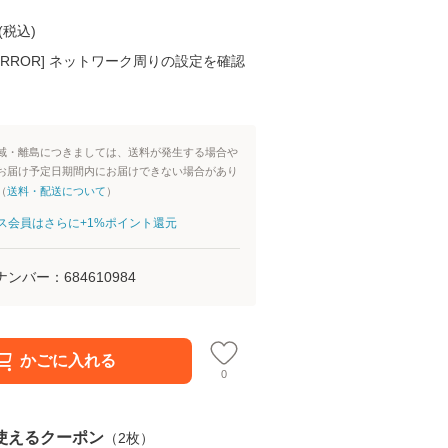
(
税込
)
K ERROR] ネットワーク周りの設定を確認
域・離島につきましては、送料が発生する場合や
お届け予定日期間内にお届けできない場合があり
（
送料・配送について
）
aパス会員はさらに+1%ポイント還元
ナンバー：
684610984
かごに入れる
0
使えるクーポン
（
2
枚）