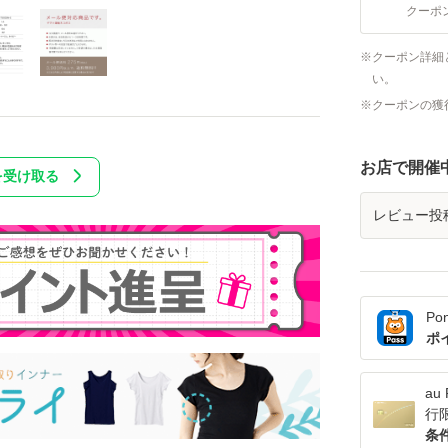
クーポ
クーポン詳細
い。
クーポンの獲
お店で開催
を受け取る
レビュー投
Po
ポ
a
行
条