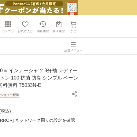
カテゴリ
お気に入り
閲覧履歴
購入履歴
かご
店舗メニュー
 100％ インナーシャツ 8分袖 レディー
トン 100 抗菌 防臭 シンプル ベーシ
送料無料 T5033N-E
サンキュー配送
(
税込
)
K ERROR] ネットワーク周りの設定を確認