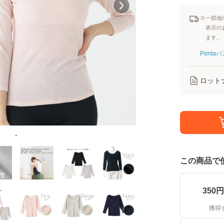
※一部地
表示の
ます。
Pont
ロット
-
この商品で
350
円
獲得