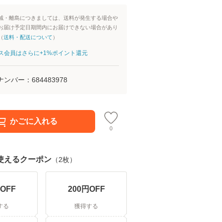
域・離島につきましては、送料が発生する場合や
お届け予定日期間内にお届けできない場合があり
（
送料・配送について
）
aパス会員はさらに+1%ポイント還元
ナンバー：
684483978
かごに入れる
0
使えるクーポン
（
2
枚）
OFF
200
円OFF
する
獲得する