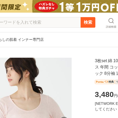
検索
詳細検索
らしの肌着 インナー専門店
3枚set 綿
ス 年間 コッ
ック 8分袖 
Pontaパス
特典
3,480
円
[NETWOR
してください