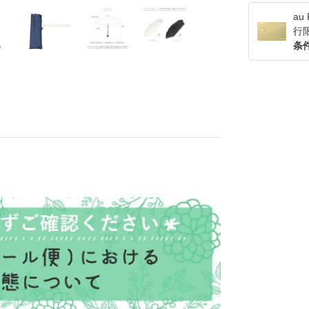
a
行
条