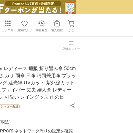
カテゴリ
お気に入り
閲覧履歴
購入履歴
かご
店舗メニュー
 レディース 通販 折り畳み傘 50cm
さ カサ 雨傘 日傘 晴雨兼用傘 ブラッ
グ 遮光率 UVカット 紫外線カット
スファイバー 丈夫 婦人傘 レディー
レ 可愛い レイングッズ 雨の日
サンキュー配送
(
税込
)
K ERROR] ネットワーク周りの設定を確認