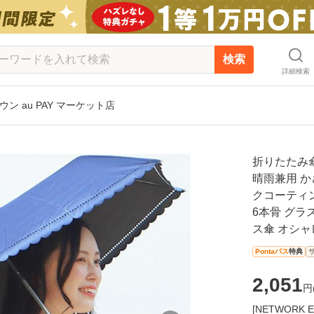
検索
詳細検索
タウン au PAY マーケット店
折りたたみ傘
晴雨兼用 か
クコーティン
6本骨 グラ
ス傘 オシャ
Pontaパス
特典
2,051
円
[NETWOR