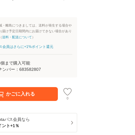
域・離島につきましては、送料が発生する場合や
お届け予定日期間内にお届けできない場合があり
（
送料・配送について
）
aパス会員はさらに+1%ポイント還元
3
個まで購入可能
ナンバー：
683582807
かごに入れる
0
ntaパス
会員なら
イント+
1
％