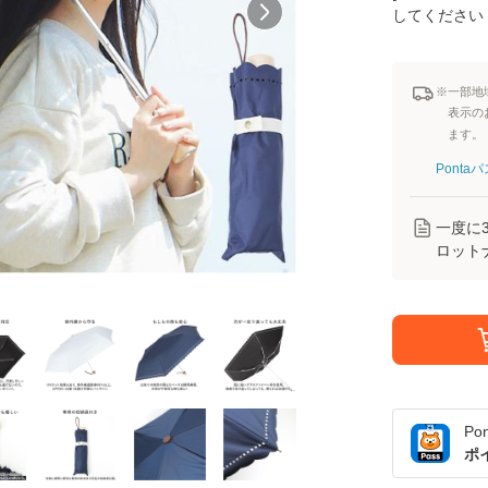
してください
※一部地
表示の
ます。
Pont
一度に
ロット
Po
ポ