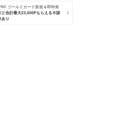
u PAY ゴールドカード新規＆即時発
限定
合計最大23,000Pもらえる※諸
件あり