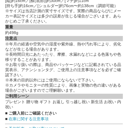
[縦]約16cm／[横(底部)]約30cm／[マチ]約11cm
[持ち手]約16cm／[ショルダー]約76cm〜約138cm（調節可能）
※サイズは当店計測の実寸サイズです。実際の商品ならびにメー
カー表記サイズとは多少の誤差が生じる場合がございます。あら
かじめご了承ください。
重量
約498g
注意点
※年月の経過や空気中の湿度や紫外線、熱や汚れ等により、劣化
などが生じる場合があります。
※長時間日光にあたったり、摩擦、水漏れなどによる色落ちや色
移りすることがあります。
※お取り扱いの際は、商品やパッケージなどに記載されている品
質表示、アテンションタグ、ご使用上の注意事項などを必ずご確
認下さい。
※本来の目的以外にはご使用にならないで下さい。
※カメラやモニターの性質により、画像と実物の色の違いがある
場合がございますのでご理解願います。
ご利用シーン
プレゼント 贈り物 ギフト お返し 引っ越し祝い 新生活 お祝い 内
祝い
■ ご購入前にご確認ください
■
在庫に関する注意事項