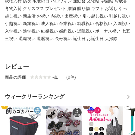
秋物入荷 防災 敬老の日 ハロウィン 運動会 文化祭 学園祭 お歳暮
冬物入荷 クリスマス プレゼント 贈物 贈り物 ギフト お返し 引っ
越し祝い 新生活 お祝い 内祝い 出産祝い 引っ越し祝い 引越し祝い
引越祝い 新築祝い 成人祝い 卒業祝い 就職祝い 合格祝い 入園祝い
入学祝い 進学祝い 結婚祝い 婚約祝い 退院祝い ボーナス祝い 七五
三祝い 退職祝い 還暦祝い 長寿祝い 誕生日 お誕生日 大掃除
レビュー
商品の評価：
-
点
(0件)
ウィークリーランキング
1
2
3
4