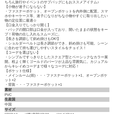
ちろん旅行やイベントのサブバッグにもおススメアイテム♪
【小物が迷子にならない】
・ファスナーポケット、オープンポケットを内外側に配置。スマ
ホやキーケース等、迷子になりがちな小物やすぐに取り出したい
物の定位置に最適☆
【口金入りでしっかり開く】
・バッグの開口部は口金が入っており、開いたままの状態をキー
プ！荷物の出し入れもスムーズに。
【長さを調節して斜め掛けもOK!】
・ショルダーベルトは長さ調節ができ、斜め掛けも可能。シーン
に合わせて持ち運びしやすいスタイルをチョイス！
【コーデを選ばない】
・シンプルですっきりとしたスクエア型とベーシックなカラー展
開。程よく輝くゴールドのパーツが上品な雰囲気に。カジュアル
からキレイめコーデまで様々なコーデに対応！
【ポケット仕様】
・メインルーム(前)・・・ファスナーポケット×1、オープンポケ
ット×2
・背面・・・ファスナーポケット×1
素材
PVC
生産国
中国
サイズ