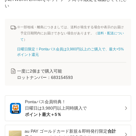
い
※一部地域・離島につきましては、送料が発生する場合や表示のお届け
予定日期間内にお届けできない場合があります。（
送料・配送につい
て
）
日曜日限定！Pontaパス会員は3,980円以上のご購入で、最大+5%
ポイント還元
一度に
2
個まで購入可能
ロットナンバー：
683154593
Pontaパス
会員特典！
日曜日は
3,980
円以上同時購入で
ポイント最大＋
5
％
au PAY ゴールドカード新規＆即時発行限定
合計