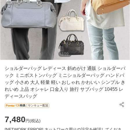
1
/
20
ショルダーバッグ レディース 斜めがけ 通販 ショルダーバ
ック ミニボストンバッグ ミニショルダーバッグ ハンドバ
ッグ 小さめ 大人 軽量 軽い おしゃれ かわいい シンプル き
れいめ 上品 オシャレ 口金入り 旅行 サブバッグ 10455 レ
ディースバッグ
Pontaパス
特典
サンキュー配送
7,480
円(
税込
)
[NETWORK ERROR] ネットワーク周りの設定を確認してくださ