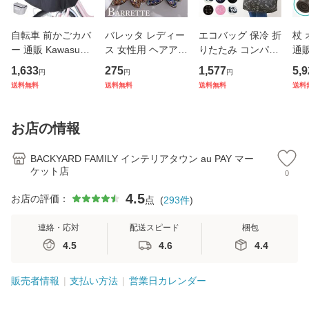
自転車 前かごカバ
バレッタ レディー
エコバッグ 保冷 折
杖
ー 通販 Kawasumi
ス 女性用 ヘアアク
りたたみ コンパク
通販
カワスミ 前カゴカ
セサリー リボン ラ
ト 通販 エコバック
杖 
1,633
275
1,577
5,9
円
円
円
バー バスケット カ
インストーン キラ
アニマル柄 エコ バ
本杖
送料無料
送料無料
送料無料
送料
バー 自転車用 かご
キラ 髪飾り まとめ
ック 大容量 ファス
イプ
自転車用 かご カゴ
髪 ヘアアレンジ か
ナー付き マチ広 マ
縮式
カバー 前 Keia＋
わいい
チ付き 折り畳み 軽
杖先
お店の情報
かわ
量
デ
BACKYARD FAMILY インテリアタウン au PAY マー
ケット店
0
4.5
お店の評価：
点
(
293
件
)
連絡・応対
配送スピード
梱包
4.5
4.6
4.4
販売者情報
支払い方法
営業日カレンダー