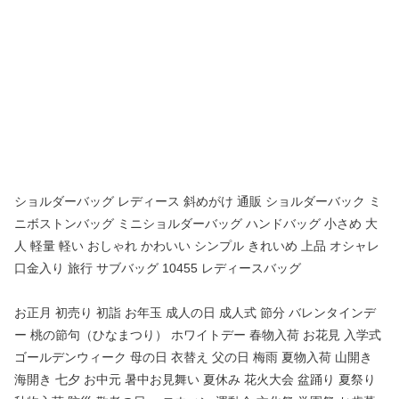
ショルダーバッグ レディース 斜めがけ 通販 ショルダーバック ミ
ニボストンバッグ ミニショルダーバッグ ハンドバッグ 小さめ 大
人 軽量 軽い おしゃれ かわいい シンプル きれいめ 上品 オシャレ
口金入り 旅行 サブバッグ 10455 レディースバッグ
お正月 初売り 初詣 お年玉 成人の日 成人式 節分 バレンタインデ
ー 桃の節句（ひなまつり） ホワイトデー 春物入荷 お花見 入学式
ゴールデンウィーク 母の日 衣替え 父の日 梅雨 夏物入荷 山開き
海開き 七夕 お中元 暑中お見舞い 夏休み 花火大会 盆踊り 夏祭り