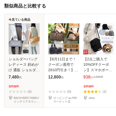
類似商品と比較する
今見ている商品
ショルダーバッグ
【8月11日まで！
【2点ご購入で
レディース 斜めが
クーポン適用で
10%OFFクーポ
け 通販 ショルダー
2810円引き！】ク
ン】スマホポーチ
バック ミニボスト
リスチャン・オリ
キャンバス ショル
7,480
12,800
938
1,280
円
円
円
円
ンバッグ ミニショ
ビエ お出かけ応援
ダーバッグ ポシェ
ルダーバッグ ハン
企画 超お買い得2
ット スマホショル
送料無料
送料無料
ドバッグ 小さめ 大
点セット じゅん散
ダー 鞄 レディース
(0)
(0)
(3)
人 軽量
歩 テレビ朝日 ロ
メンズ ミニバッ
BACKYARD FAMILY
ロッピング au PAY
cliosi
インテリアタウン
マーケット店
au PAY マーケット
店