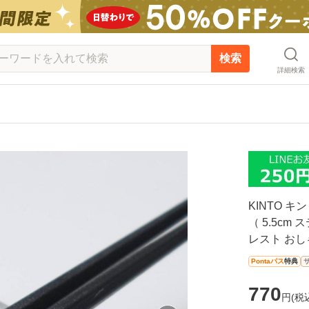
検索
詳細検索
KINTO キ
（ 5.5cm
レスト おし
Pontaパス
特典
770
円(
税