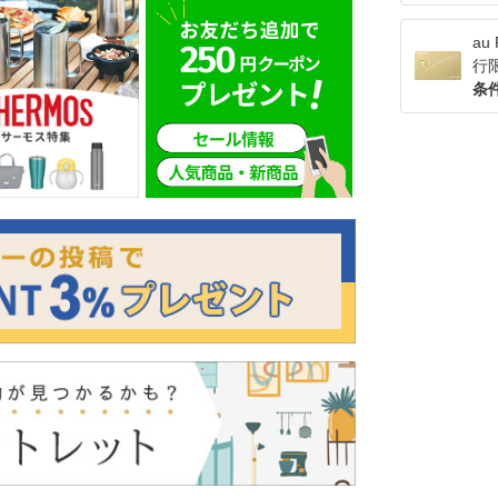
a
行
条