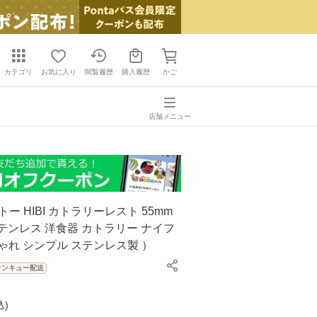
カテゴリ
お気に入り
閲覧履歴
購入履歴
かご
店舗メニュー
ントー HIBI カトラリーレスト 55mm
 ステンレス 洋食器 カトラリー ナイフ
ゃれ シンプル ステンレス製 ）
サンキュー配送
込
)