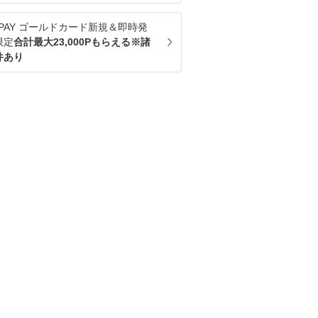
u PAY ゴールドカード新規＆即時発
限定
合計最大23,000Pもらえる※諸
件あり