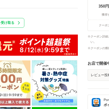
350
円
獲得
を受け取る
クーポ
クーポン詳細
い。
クーポンの獲
お店で開催
レビュー投
Po
ポ