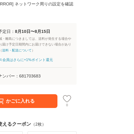
K ERROR] ネットワーク周りの設定を確認
予定日：
8月10日〜8月15日
域・離島につきましては、送料が発生する場合や
お届け予定日期間内にお届けできない場合があり
（
送料・配送について
）
aパス会員はさらに+1%ポイント還元
ナンバー：
681703683
かごに入れる
0
使えるクーポン
（
2
枚）