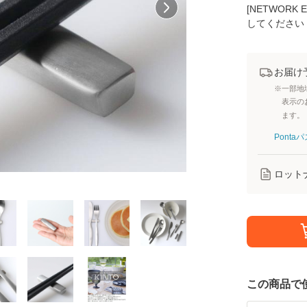
[NETWOR
してください
お届け
※一部地
表示の
ます。
Pont
ロット
この商品で