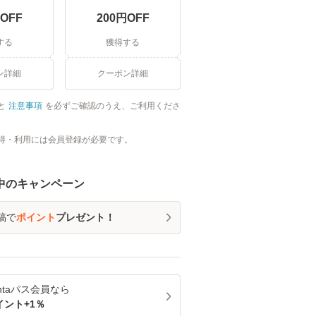
OFF
200
円OFF
する
獲得する
ン詳細
クーポン詳細
と
注意事項
を必ずご確認のうえ、ご利用くださ
得・利用には会員登録が必要です。
中のキャンペーン
稿で
ポイント
プレゼント！
ntaパス
会員なら
イント+
1
％