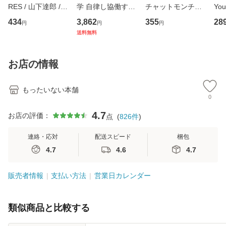
RES / 山下達郎 /
学 自律し協働する
チャットモンチー /
You
イーストウエス
専門職の看護マネ
キューンレコード
のがか
434
3,862
355
28
円
円
円
ト・ジャパン [CD]
ジメントスキル 改
[CD]【メール便送
【
送料無料
【メール便送料無
訂第3版 (看護学テ
料無料】
料
料】
キストNiCE) / 手島
恵 藤本幸三 / 南江
お店の情報
堂 [単行
もったいない本舗
0
4.7
お店の評価：
点
(
826
件
)
連絡・応対
配送スピード
梱包
4.7
4.6
4.7
販売者情報
支払い方法
営業日カレンダー
類似商品と比較する