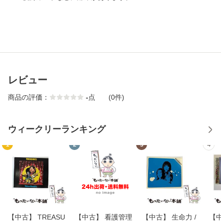
レビュー
商品の評価：
-
点
(0件)
ウィークリーランキング
1
2
3
4
【中古】 TREASU
【中古】 看護管理
【中古】 生命力 /
【中