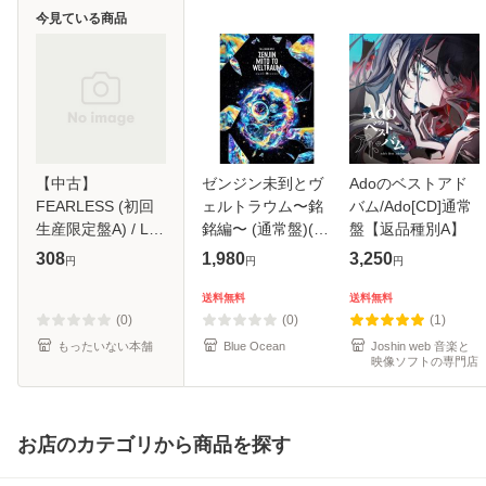
今見ている商品
【中古】
ゼンジン未到とヴ
Adoのベストアド
FEARLESS (初回
ェルトラウム〜銘
バム/Ado[CD]通常
生産限定盤A) / LE
銘編〜 (通常盤)(2
盤【返品種別A】
SSERAFIM / [CD]
枚組) [DVD]
308
1,980
3,250
円
円
円
【メール便送料無
料】
送料無料
送料無料
(0)
(0)
(1)
もったいない本舗
Blue Ocean
Joshin web 音楽と
映像ソフトの専門店
お店のカテゴリから商品を探す