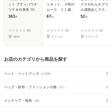
ット プティパウチ
ャネット ３時の
クスやわらかグリ
ツナ＆白身魚 70g
ムース １１歳か
ル成猫あじ５０ｇ/
[7137]
ら チーズ仕立
ウェット パウチ
363
67
52
円
円
円
て ２５ｇ お
(4902201213592)
やつ 超高齢猫用
キャットフード
(0)
(0)
(0)
albiot
チャーム
Vドラッグ
お店のカテゴリから商品を探す
ペット・ペットグッズ
（
1,038
）
バッグ・財布・ファッション小物
（
27
）
インテリア・寝具
（
26
）