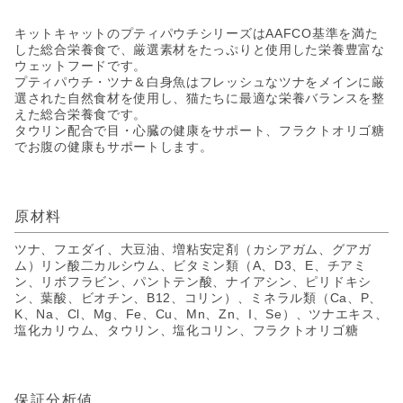
キットキャットのプティパウチシリーズはAAFCO基準を満た
した総合栄養食で、厳選素材をたっぷりと使用した栄養豊富な
ウェットフードです。
プティパウチ・ツナ＆白身魚はフレッシュなツナをメインに厳
選された自然食材を使用し、猫たちに最適な栄養バランスを整
えた総合栄養食です。
タウリン配合で目・心臓の健康をサポート、フラクトオリゴ糖
でお腹の健康もサポートします。
原材料
ツナ、フエダイ、大豆油、増粘安定剤（カシアガム、グアガ
ム）リン酸二カルシウム、ビタミン類（A、D3、E、チアミ
ン、リボフラビン、パントテン酸、ナイアシン、ピリドキシ
ン、葉酸、ビオチン、B12、コリン）、ミネラル類（Ca、P、
K、Na、Cl、Mg、Fe、Cu、Mn、Zn、I、Se）、ツナエキス、
塩化カリウム、タウリン、塩化コリン、フラクトオリゴ糖
保証分析値