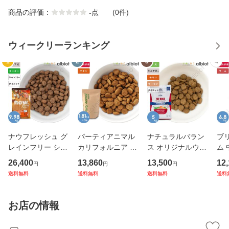
商品の評価：
-
点
(0件)
ウィークリーランキング
1
2
3
4
ナウフレッシュ グ
パーティアニマル
ナチュラルバラン
ブ
レインフリー シニ
カリフォルニア チ
ス オリジナルウル
ム 
ア＆ウェイトマネ
キン＆オーツレシ
トラ 低カロリーレ
グ
26,400
13,860
13,500
12
円
円
円
ジメント 9.98kg
ピ 1.81kg×3袋
シピ FAT DOGS チ
送料無料
送料無料
送料無料
送料
レギュラー粒 ドッ
キン＆サーモン 5k
グフード
g ドッグフード ド
ライフード （旧リ
お店の情報
デュースカ