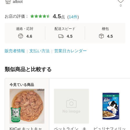
albiot
0
4.5
お店の評価：
点
(
14
件
)
連絡・応対
配送スピード
梱包
4.6
4.5
4.5
販売者情報
支払い方法
営業日カレンダー
類似商品と比較する
今見ている商品
KitCat キットキャ
ペットライン キ
ピュリナフィリッ