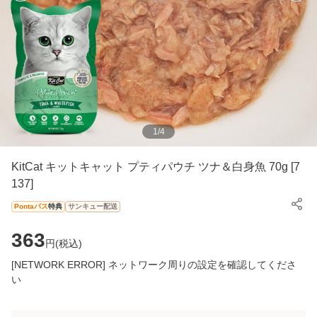
1
/
4
KitCat キットキャット プティパウチ ツナ＆白身魚 70g [7
137]
Pontaパス
特典
サンキュー配送
363
円(
税込
)
[NETWORK ERROR] ネットワーク周りの設定を確認してくださ
い