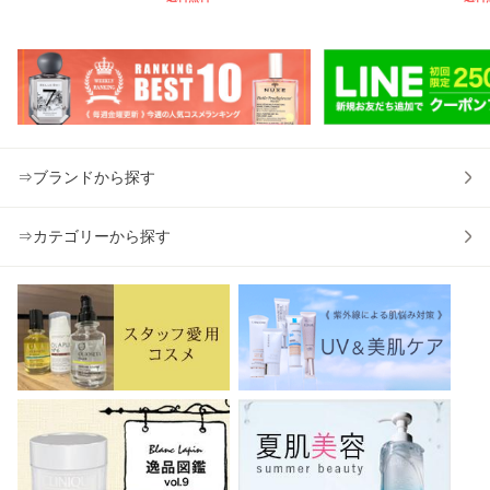
2g [012764]
ml x2 クレンジン
211]【メール便
30
グローション [000
可】
女性
992]
ーズ 
⇒ブランドから探す
⇒カテゴリーから探す