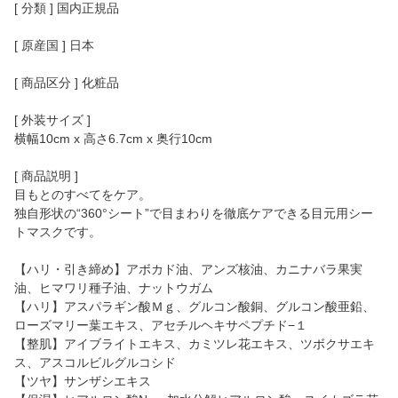
[ 分類 ] 国内正規品
[ 原産国 ] 日本
[ 商品区分 ] 化粧品
[ 外装サイズ ]
横幅10cm x 高さ6.7cm x 奥行10cm
[ 商品説明 ]
目もとのすべてをケア。
独自形状の“360°シート”で目まわりを徹底ケアできる目元用シー
トマスクです。
【ハリ・引き締め】アボカド油、アンズ核油、カニナバラ果実
油、ヒマワリ種子油、ナットウガム
【ハリ】アスパラギン酸Ｍｇ、グルコン酸銅、グルコン酸亜鉛、
ローズマリー葉エキス、アセチルヘキサペプチド−１
【整肌】アイブライトエキス、カミツレ花エキス、ツボクサエキ
ス、アスコルビルグルコシド
【ツヤ】サンザシエキス