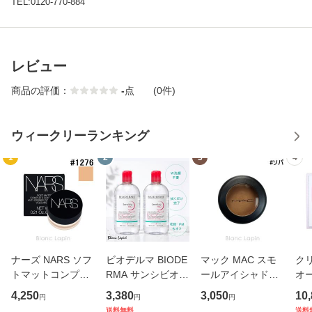
TEL:0120-770-884
レビュー
商品の評価：
-
点
(0件)
ウィークリーランキング
1
2
3
4
ナーズ NARS ソフ
ビオデルマ BIODE
マック MAC スモ
ク
トマットコンプリ
RMA サンシビオH
ールアイシャドウ
オー
ートコンシーラー
2O D 2本セット
#ソバ Soba 1.5g
デ
4,250
3,380
3,050
10
円
円
円
#1276 VANILLA 6.
【送料無料】 500
アイシャドウ [016
ミン
送料無料
送料