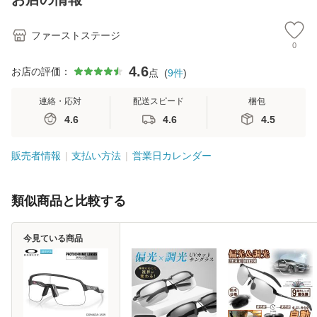
バッグ ゴルフ用品
ス(12球入)
ツウェア 春秋
★
夏小物
フ
ファーストステージ
0
4.6
お店の評価：
点
(
9
件
)
連絡・応対
配送スピード
梱包
4.6
4.6
4.5
販売者情報
支払い方法
営業日カレンダー
類似商品と比較する
今見ている商品