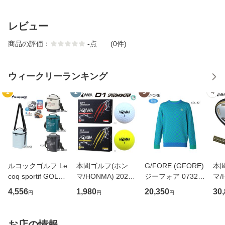
レビュー
商品の評価：
-
点
(0件)
ウィークリーランキング
1
2
3
4
ルコックゴルフ Le
本間ゴルフ(ホン
G/FORE (GFORE)
本
coq sportif GOLF
マ/HONMA) 2023
ジーフォア 07321
マ/
LG4FTT45M 保冷
D1 SPEEDMONST
3701 メンズ 薄手
ス 0
4,556
1,980
20,350
30
円
円
円
保温 ポーチ 縦型
ER (スピードモン
長袖セーター レー
S 
カートバッグ ショ
スター) 3ピース ゴ
シングチェック ゴ
イウ
ルダー付き ゴルフ
ルフ ボール 1ダー
ルフウェア スポー
マッ
お店の情報