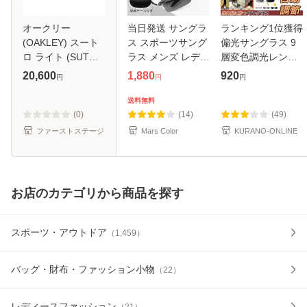
オークリー
当日発送 サングラ
ランキング1位獲得
(OAKLEY) スート
ス スポーツサング
偏光サングラス 9
ロ ライト (SUTRO
ラス メンズ レディ
層変色調光レンズ
LITE) 調光レンズ
ース 偏光 調光 偏
昼夜兼用 メンズ ス
20,600
1,880
920
円
円
円
【OO9463A-
光サングラス 変色
ポーツ UV400 ア
1839/Low Bridge
機能 収納ケース 眼
ルミフレーム 紫外
送料無料
Fit】(Clear To
鏡拭き 軽量 UVカ
線カット・超軽
(0)
(14)
(49)
Black Iridium
ット
量・運転など
ファーストステージ
Mars Color
KURANO-ONLINE
Photochromic Le
お店のカテゴリから商品を探す
スポーツ・アウトドア
（
1,459
）
バッグ・財布・ファッション小物
（
22
）
レディースファッション
（
21
）