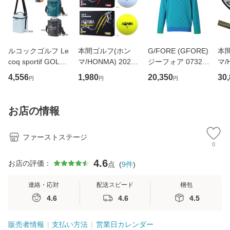
ルコックゴルフ Le
本間ゴルフ(ホン
G/FORE (GFORE)
本
coq sportif GOLF
マ/HONMA) 2023
ジーフォア 07321
マ/
LG4FTT45M 保冷
D1 SPEEDMONST
3701 メンズ 薄手
ス 0
4,556
1,980
20,350
30
円
円
円
保温 ポーチ 縦型
ER (スピードモン
長袖セーター レー
S 
カートバッグ ショ
スター) 3ピース ゴ
シングチェック ゴ
イウ
ルダー付き ゴルフ
ルフ ボール 1ダー
ルフウェア スポー
マッ
お店の情報
バッグ ゴルフ用品
ス(12球入)
ツウェア 春秋
★
夏小物
フ
ファーストステージ
0
4.6
お店の評価：
点
(
9
件
)
連絡・応対
配送スピード
梱包
4.6
4.6
4.5
販売者情報
支払い方法
営業日カレンダー