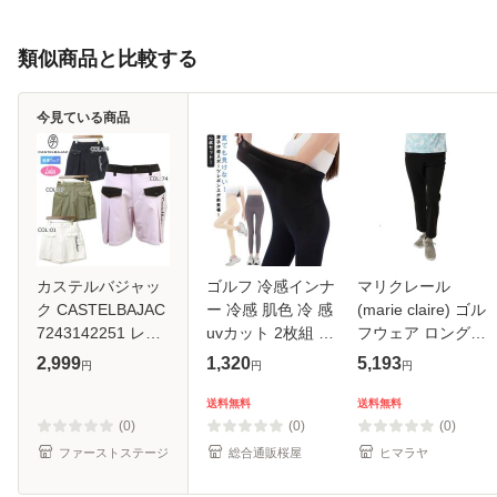
類似商品と比較する
今見ている商品
カステルバジャッ
ゴルフ 冷感インナ
マリクレール
ク CASTELBAJAC
ー 冷感 肌色 冷 感
(marie claire) ゴル
7243142251 レデ
uvカット 2枚組 ス
フウェア ロングパ
ィース ショートパ
ポーツスパッツ ク
ンツ レディース 美
2,999
1,320
5,193
円
円
円
ンツ ストレッチ ゴ
ールレギンス 冷感
脚イージーパンツ
ルフウェア スポー
レギンス インナー
715-363 【2025年
送料無料
送料無料
ツウェア 春夏
薄手 スポーツレギ
春夏モデル】
(0)
(0)
(0)
ンス
ファーストステージ
総合通販桜屋
ヒマラヤ