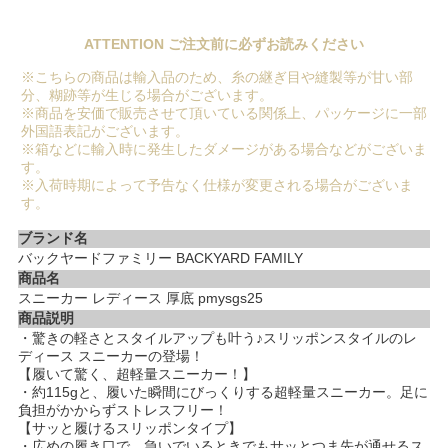
ATTENTION ご注文前に必ずお読みください
※こちらの商品は輸入品のため、糸の継ぎ目や縫製等が甘い部
分、糊跡等が生じる場合がございます。
※商品を安価で販売させて頂いている関係上、パッケージに一部
外国語表記がございます。
※箱などに輸入時に発生したダメージがある場合などがございま
す。
※入荷時期によって予告なく仕様が変更される場合がございま
す。
ブランド名
バックヤードファミリー BACKYARD FAMILY
商品名
スニーカー レディース 厚底 pmysgs25
商品説明
・驚きの軽さとスタイルアップも叶う♪スリッポンスタイルのレ
ディース スニーカーの登場！
【履いて驚く、超軽量スニーカー！】
・約115gと、履いた瞬間にびっくりする超軽量スニーカー。足に
負担がかからずストレスフリー！
【サッと履けるスリッポンタイプ】
・広めの履き口で、急いでいるときでもサッとつま先が通せるス