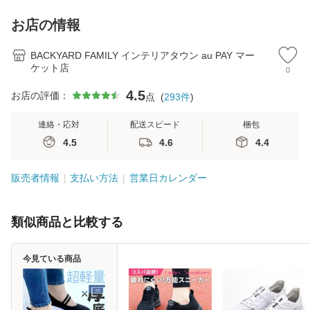
自転車用 かご カゴ
髪 ヘアアレンジ か
ナー付き マチ広 マ
縮式
カバー 前 Keia＋
わいい
チ付き 折り畳み 軽
杖先
お店の情報
かわ
量
デ
BACKYARD FAMILY インテリアタウン au PAY マー
ケット店
0
4.5
お店の評価：
点
(
293
件
)
連絡・応対
配送スピード
梱包
4.5
4.6
4.4
販売者情報
支払い方法
営業日カレンダー
類似商品と比較する
今見ている商品