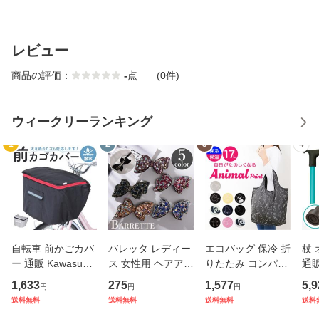
レビュー
商品の評価：
-
点
(0件)
ウィークリーランキング
1
2
3
4
自転車 前かごカバ
バレッタ レディー
エコバッグ 保冷 折
杖
ー 通販 Kawasumi
ス 女性用 ヘアアク
りたたみ コンパク
通販
カワスミ 前カゴカ
セサリー リボン ラ
ト 通販 エコバック
杖 
1,633
275
1,577
5,9
円
円
円
バー バスケット カ
インストーン キラ
アニマル柄 エコ バ
本杖
送料無料
送料無料
送料無料
送料
バー 自転車用 かご
キラ 髪飾り まとめ
ック 大容量 ファス
イプ