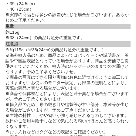
・39（24.5cm）
・40（25cm）
※実際の商品とは多少の誤差が生じる場合がございます。あらか
じめご了承ください。
重量
約115g
※38（24cm）の商品片足分の重量です。
注意点
※約115g（※38(24cm)の商品片足分の重量です。）
※海外輸入品のため、商品によってはパッケージや説明書が、英
語や中国語表記となっている場合があります。商品を安価でご提
供させていただくため、輸入時のパッケージのままでのお届けと
なります。予めご了承くださいませ。
※商品の写真はできる限り実物のお色に近づけるように加工して
おりますが、お使いのモニター設定、お部屋の照明などにより、
実際の商品と異なる場合がございます。
※商品や個体差などにより、表記と若干異なる場合がございます
が、予めご了承くださいませ。
※輸入品のため、糸の継ぎ目や縫製等が甘い部分、糊跡等が生じ
る場合がございますが、予めご了承くださいませ。
※生地の特性上、やや匂いが強く感じられるものもございます。
数日のご使用や陰干しなどで気になる匂いはほとんど感じられな
くなります。
※お手入れなどはタグなどの表記をご確認ください。