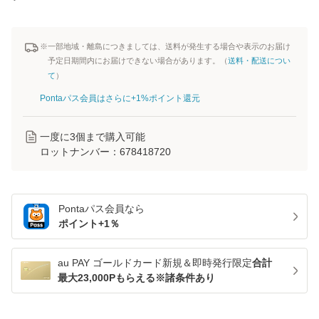
※一部地域・離島につきましては、送料が発生する場合や表示のお届け
予定日期間内にお届けできない場合があります。（
送料・配送につい
て
）
Pontaパス会員はさらに+1%ポイント還元
一度に
3
個まで購入可能
ロットナンバー：
678418720
Pontaパス
会員なら
ポイント+
1
％
au PAY ゴールドカード新規＆即時発行限定
合計
最大23,000Pもらえる※諸条件あり