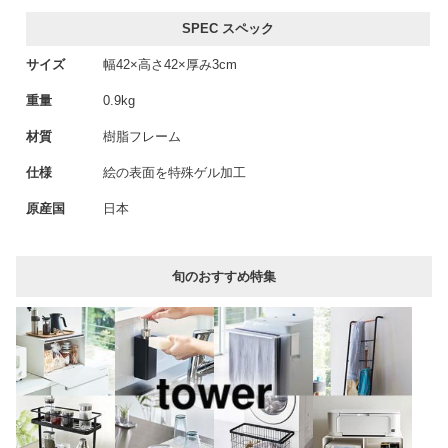
SPEC スペック
サイズ
幅42×高さ42×厚み3cm
重量
0.9kg
材質
樹脂フレーム
仕様
絵の表面を特殊ゲル加工
原産国
日本
旬のおすすめ特集