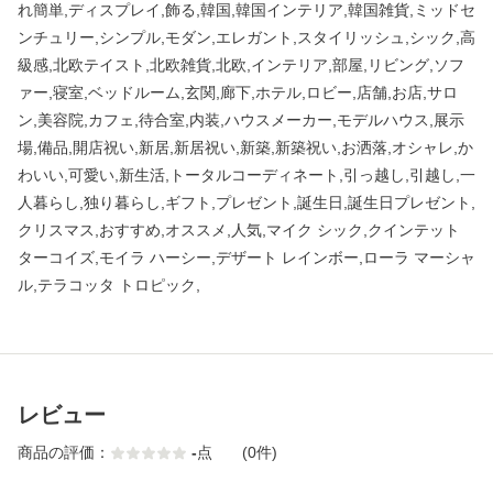
れ簡単,ディスプレイ,飾る,韓国,韓国インテリア,韓国雑貨,ミッドセ
ンチュリー,シンプル,モダン,エレガント,スタイリッシュ,シック,高
級感,北欧テイスト,北欧雑貨,北欧,インテリア,部屋,リビング,ソフ
ァー,寝室,ベッドルーム,玄関,廊下,ホテル,ロビー,店舗,お店,サロ
ン,美容院,カフェ,待合室,内装,ハウスメーカー,モデルハウス,展示
場,備品,開店祝い,新居,新居祝い,新築,新築祝い,お洒落,オシャレ,か
わいい,可愛い,新生活,トータルコーディネート,引っ越し,引越し,一
人暮らし,独り暮らし,ギフト,プレゼント,誕生日,誕生日プレゼント,
クリスマス,おすすめ,オススメ,人気,マイク シック,クインテット
ターコイズ,モイラ ハーシー,デザート レインボー,ローラ マーシャ
ル,テラコッタ トロピック,
レビュー
商品の評価：
-
点
(0件)