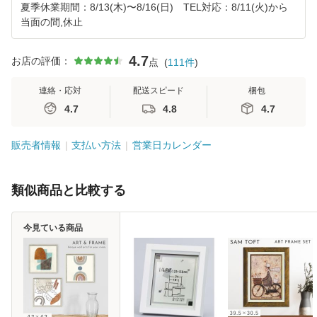
夏季休業期間：8/13(木)〜8/16(日) TEL対応：8/11(火)から
当面の間,休止
4.7
お店の評価：
点
(
111
件
)
連絡・応対
配送スピード
梱包
4.7
4.8
4.7
販売者情報
支払い方法
営業日カレンダー
類似商品と比較する
今見ている商品