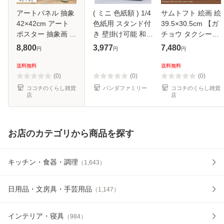
アートパネル 抽象
( ミニ 色紙額 ) 1/4
サムトフト 絵画 絵
42×42cm アート
色紙用 スタンド付
39.5×30.5cm 【ガ
ポスター 抽象画 モ
き 壁掛け可能 和
チョウ タクシー】
ダン 北欧 現代 ア
1/4色紙
アートパネル アー
8,800
3,977
7,480
円
円
円
ート 絵画 インテリ
138×123mm ホワ
トフレーム 壁掛け
ア 玄関 イメージ画
イト 額縁 額 フレ
おしゃれ 犬 アート
送料無料
送料無料
額縁付き 壁掛け お
ーム |b04
ボード インテリア
(0)
(0)
(0)
しゃ
ポ
ココチのくらし雑貨
パンダファミリー
ココチのくらし雑貨
店
店
お店のカテゴリから商品を探す
キッチン・食器・調理
（
1,643
）
日用品・文房具・手芸用品
（
1,147
）
インテリア・寝具
（
984
）