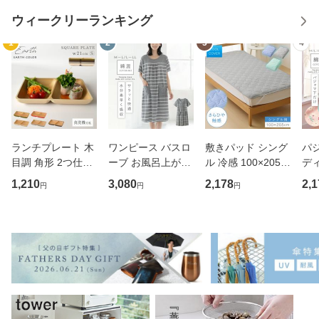
ウィークリーランキング
1
2
3
4
ランチプレート 木
ワンピース バスロ
敷きパッド シング
パジ
目調 角形 2つ仕切
ーブ お風呂上がり
ル 冷感 100×205c
ディ
り 小さめ アースカ
レディース 半袖 タ
m 敷パッド 夏用
春夏
1,210
3,080
2,178
2,1
円
円
円
ラー スクエアプレ
オル 風呂上り ルー
敷き布団 敷布団 カ
トン
ート BPAフリー 仕
ムウェア タオル地
バー マットレス ベ
ル
切りプレート 仕切
夏用 パジャマ ママ
ッド 布団 ふとん
け
り皿 ダイエットプ
お母さん かわいい
さらひや触感敷パ
L 
レート
湯
ッド シン
イズ