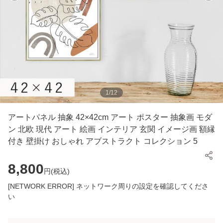
1
/
12
アートパネル 抽象 42×42cm アート ポスター 抽象画 モダ
ン 北欧 現代 アート 絵画 インテリア 玄関 イメージ画 額縁
付き 壁掛け おしゃれ アブストラクト コレクション 5
8,800
円(
税込
)
[NETWORK ERROR] ネットワーク周りの設定を確認してくださ
い