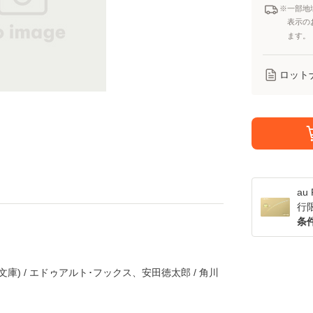
※一部地
表示の
ます。
ロット
a
行
条
文庫) / エドゥアルト･フックス、安田徳太郎 / 角川