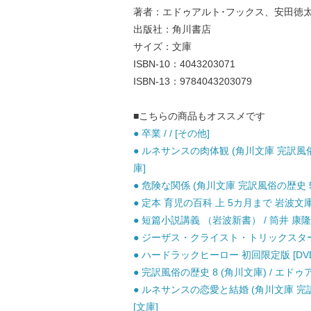
著者：エドゥアルト･フックス、安田徳
出版社：角川書店
サイズ：文庫
ISBN-10：4043203071
ISBN-13：9784043203079
■こちらの商品もオススメです
● 卒業 / / [その他]
● ルネサンスの肉体観 (角川文庫 完訳風俗の
庫]
● 危険な関係 (角川文庫 完訳風俗の歴史 5
● 定本 育児の百科 上 5カ月まで 岩波文庫）
● 短篇小説講義 （岩波新書） / 筒井 康隆 
● ジーザス・クライスト・トリックスター / 
● ハードラックヒーロー 初回限定版 [DVD]
● 完訳風俗の歴史 8 (角川文庫) / エド
● ルネサンスの恋愛と結婚 (角川文庫 完訳
[文庫]