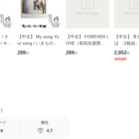
/ チ
【中古】 My song Yo
【中古】 FOREVER L
【中古】 耳
/ キュ
ur song / いきものが
OVE（初回生産限定
ば 〈2枚組〉 [
D]
かり / [CD]【メール便
盤） / 清水翔太×加藤
ブエナ・ビ
289
289
2,852
円
円
円
無料】
送料無料】
ミリヤ / [CD]【メール
ム・エンタ
送料無料
便送料無料】
ト [DVD]
料無料】
件
)
ード
梱包
.6
4.7