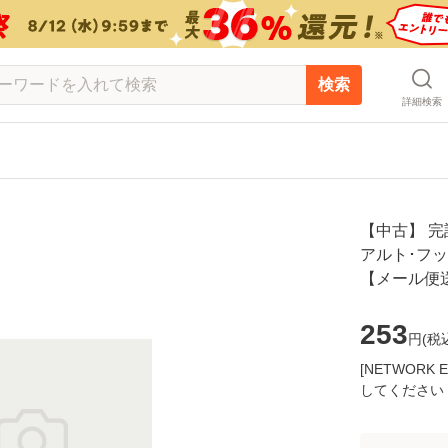
検索
詳細検索
【中古】 完訳
アルト･フッ
【メール便
253
円(
税
[NETWOR
してください