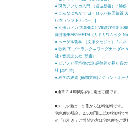
● 現代アフリカ入門 （岩波新書） / 勝俣 誠
● こんなにちがう ヨーロッパ各国気質 32
行本（ソフトカバー）]
● 別冊カドカワDIRECT V6総力特集 2
藤井隆/BABYMETAL (カドカワムック No 59
● ヘーゲル哲学 （文庫クセジュ） / ルネ・
● 歌劇 下 プーランク→ワーグナー (On boo
社 / 音楽之友社 [新書]
● ピアノと平均律の謎 調律師が見た音の世界
社 [単行本]
● 科学の終焉 (徳間文庫) / ジョン・ホー
■通常２４時間以内に発送可能です。
■メール便は、１冊から送料無料です。
宅急便の場合、2,500円以上送料無料で
※「代引き」ご希望の方は宅急便をご選