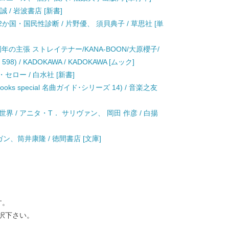
 / 岩波書店 [新書]
か国・国民性診断 / 片野優、 須貝典子 / 草思社 [単
0周年の主張 ストレイテナー/KANA-BOON/大原櫻子/
8) / KADOKAWA / KADOKAWA [ムック]
セロー / 白水社 [新書]
ks special 名曲ガイド･シリーズ 14) / 音楽之友
 / アニタ・T． サリヴァン、 岡田 作彦 / 白揚
ガン、筒井康隆 / 徳間書店 [文庫]
す。
択下さい。