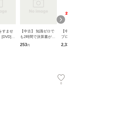
をすませ
【中古】 知識ゼロで
【中古】 野ブタ。を
【中古】 
DVD] /
も2時間で決算書が読
プロデュース [DVD-B
島みゆき / [CD]【
スタ・ホー
めるようになる！ 会
OX] / バップ [DVD]
ル便送料
253
2,335
2,150
円
円
円
ーテイメン
計超入門！ / 佐伯 良
【メール便送料無料】
【メール便送
隆 / 高橋書店 [単行本
（ソフトカバー）]
【メール便送
0