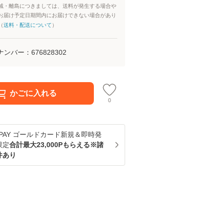
域・離島につきましては、送料が発生する場合や
お届け予定日期間内にお届けできない場合があり
（
送料・配送について
）
ナンバー：
676828302
かごに入れる
0
u PAY ゴールドカード新規＆即時発
限定
合計最大23,000Pもらえる※諸
件あり