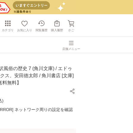
カテゴリ
お気に入り
閲覧履歴
購入履歴
かご
店舗メニュー
風俗の歴史 7 (角川文庫) / エドゥ
クス、安田徳太郎 / 角川書店 [文庫]
送料無料】
込
)
K ERROR] ネットワーク周りの設定を確認