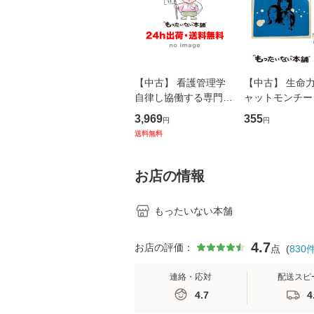
【中古】 看護管理学
【中古】 生命力 
自律し協働する専門職
ャットモンチー 
の看護マネジメントス
ーンレコード [C
3,969
355
円
円
キル 改訂第3版 (看護
【メール便送料
送料無料
学テキストNiCE) / 手
島恵 藤本幸三 / 南江
堂 [単行
お店の情報
もったいない本舗
4.7
お店の評価：
点
(
830
連絡・応対
配送スピ
4.7
4