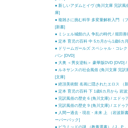
● 新しいアダムとイヴ (角川文庫 完訳風俗の
庫]
● 複雑さに挑む科学 多変量解析入門 （ブル
[新書]
● ミシェル城館の人 争乱の時代 / 堀田善衛
● 定本 育児の百科 中 5カ月から1歳6カ月ま
● ドリームガールズ スペシャル・コレクタ
パン [DVD]
● 大奥 ＜男女逆転＞ 豪華版DVD [DVD] / 
● ルネサンスの社会風俗 (角川文庫 完訳風
[文庫]
● 絶頂美術館 名画に隠されたエロス （新潮文
● 定本 育児の百科 下 1歳6カ月から 岩波文
● 完訳風俗の歴史 6 (角川文庫) / エド
● 完訳風俗の歴史 9 (角川文庫) / エド
● 人間ー過去・現在・未来 上 （岩波新書） 
ーパーバック]
● ピラミッドの謎 （教養選書） / J．P．