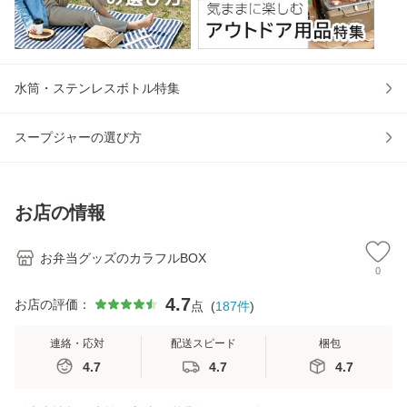
水筒・ステンレスボトル特集
スープジャーの選び方
お店の情報
お弁当グッズのカラフルBOX
0
4.7
お店の評価：
点
(
187
件
)
連絡・応対
配送スピード
梱包
4.7
4.7
4.7