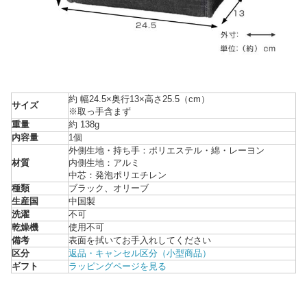
約 幅24.5×奥行13×高さ25.5（cm）
サイズ
※取っ手含まず
重量
約 138g
内容量
1個
外側生地・持ち手：ポリエステル・綿・レーヨン
材質
内側生地：アルミ
中芯：発泡ポリエチレン
種類
ブラック、オリーブ
生産国
中国製
洗濯
不可
乾燥機
使用不可
備考
表面を拭いてお手入れしてください
区分
返品・キャンセル区分（小型商品）
ギフト
ラッピングページを見る