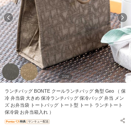
1
/
20
ランチバッグ BONTE クールランチバッグ 角型 Geo （ 保
冷 弁当袋 大きめ 保冷ランチバッグ 保冷バッグ 弁当 メン
ズ お弁当袋 トートバッグ トート型 トート ランチトート
保冷袋 お弁当箱入れ ）
Pontaパス
特典
サンキュー配送