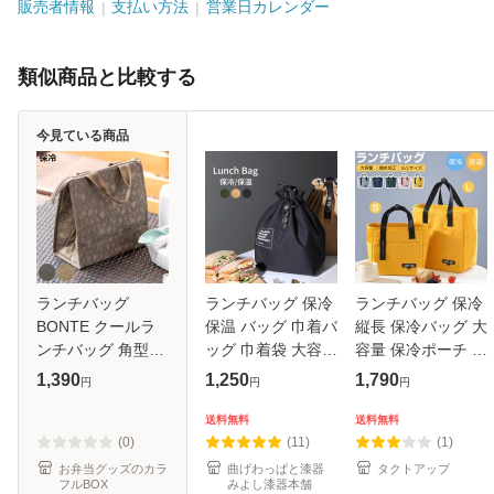
販売者情報
支払い方法
営業日カレンダー
類似商品と比較する
今見ている商品
ランチバッグ
ランチバッグ 保冷
ランチバッグ 保冷
BONTE クールラ
保温 バッグ 巾着バ
縦長 保冷バッグ 大
ンチバッグ 角型
ッグ 巾着袋 大容量
容量 保冷ポーチ 3
Geo （ 保冷 弁当
おしゃれ お弁当 お
つポケット付き お
1,390
1,250
1,790
円
円
円
袋 大きめ 保冷ラン
弁当袋 保温 お弁当
弁当袋 大きめ 保冷
チバッグ 保冷バッ
入れ マチ 広い ミ
ランチバッグ 保温
送料無料
送料無料
グ 弁当 メンズ お
ニトート 保冷バッ
断熱 クーラーバッ
(0)
(11)
(1)
弁当袋 トートバッ
グ
グ フ
お弁当グッズのカラ
曲げわっぱと漆器
タクトアップ
フルBOX
みよし漆器本舗