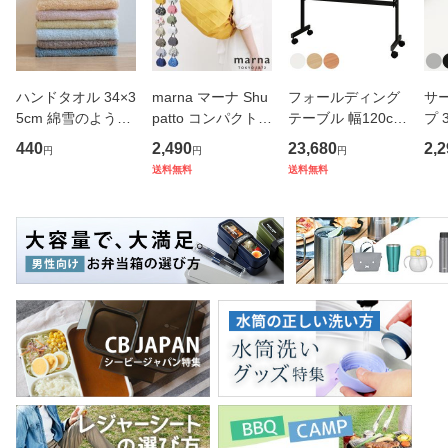
ハンドタオル 34×3
marna マーナ Shu
フォールディング
サ
5cm 綿雪のような
patto コンパクトバ
テーブル 幅120cm
プ 
タオル ベルベット
ッグ M／2020 S46
奥行き45cm キャ
フ
440
2,490
23,680
2,2
円
円
円
カラー （ タオル
7 （ シュパット エ
スター付き 折りた
ス 
送料無料
送料無料
ウォッシュタオル
コバッグ マイバッ
たみ （ 法人限定
er
ハンカチタオル ハ
グ エコバック 買い
テーブル 長机 スタ
マ
ンカチ 洗面タオル
物バッグ 洗濯可能
ッキング 会議机 ミ
マグ
綿 コッ
北欧 コ
ーティング
保冷