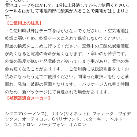
電池はテープをはがして、1分以上経過してからご使用ください。
シールをはがして電池内部に酸素が入ることで発電がはじまりま
す。
【ご使用上の注意】
・ご使用時以外はテープをはがさないでください。・空気電池は
乾燥に弱いため、乾燥ケースに入れて保管しないでください。・
部屋の換気をこまめに行ってください。空気中の二酸化炭素濃度
が高くなると電池の寿命が短くなります。・寒いのが苦手です。
外気の温度が低いと発電能力が劣ってしまう事があり、電池の寿
命も短くなることがあります。・ご使用前に取扱説明書をよくお
読みになったうえでご使用ください。間違った取扱いを行うと液
漏れ、発熱、破裂の原因となります。・パッケージ入れ替え時期
のため、新パッケージにて発送される場合があります。
【補聴器適合メーカー】
シグニア(シーメンス)、リオン(リオネット)、フォナック、ワイデ
ックス、オーティコン、GNリサウンド、スターキー、ベルトー
ン、ユニトロン、バーナフォン、オムロン