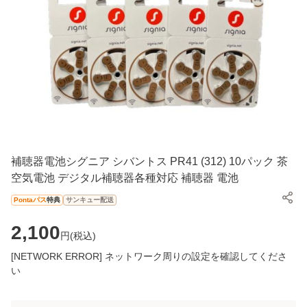
補聴器電池シグニア シバントス PR41 (312) 10パック 茶
空気電池 デジタル補聴器各種対応 補聴器 電池
Pontaパス
特典
サンキュー配送
2,100
円(
税込
)
[NETWORK ERROR] ネットワーク周りの設定を確認してくださ
い