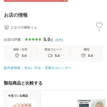
お店の情報
となりの福祉くん
0
5.0
お店の評価：
点
(
6
件
)
連絡・応対
配送スピード
梱包
5.0
5.0
5.0
販売者情報
支払い方法
営業日カレンダー
類似商品と比較する
今見ている商品