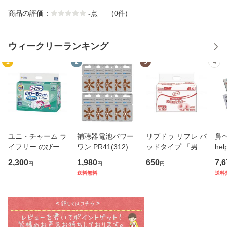
商品の評価：
-
点
(0件)
ウィークリーランキング
1
2
3
4
ユニ・チャーム ラ
補聴器電池パワー
リブドゥ リフレ パ
鼻ヘ
イフリー のびーる
ワン PR41(312) 1
ッドタイプ 「男女
he
フィット うす型軽
0パック 茶 Powero
兼用レギュラー」
2,300
1,980
650
7,6
円
円
円
快テープ止め 22枚
ne 空気電池 デジ
30枚 業務用 17357
送料無料
送料
S-M 男女共用 寝て
タル補聴器各種対
過ごす事が多い方
応 補聴器 電池
排尿約2回分