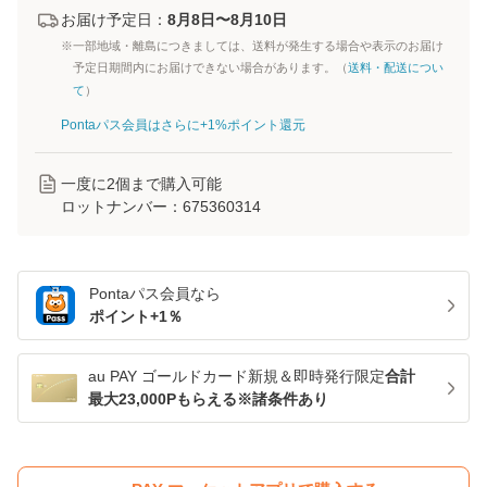
お届け予定日：
8月8日〜8月10日
※一部地域・離島につきましては、送料が発生する場合や表示のお届け
予定日期間内にお届けできない場合があります。（
送料・配送につい
て
）
Pontaパス会員はさらに+1%ポイント還元
一度に
2
個まで購入可能
ロットナンバー：
675360314
Pontaパス
会員なら
ポイント+
1
％
au PAY ゴールドカード新規＆即時発行限定
合計
最大23,000Pもらえる※諸条件あり