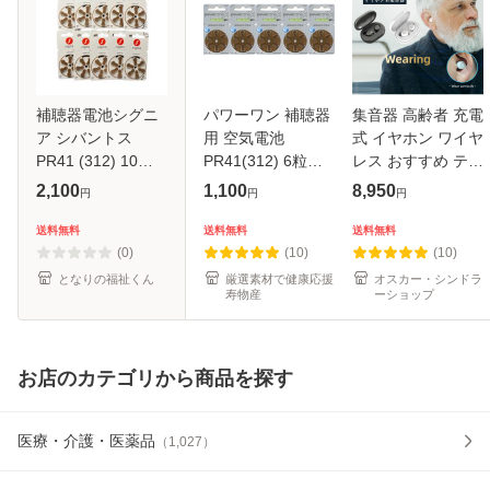
補聴器電池シグニ
パワーワン 補聴器
集音器 高齢者 充電
ア シバントス
用 空気電池
式 イヤホン ワイヤ
PR41 (312) 10パ
PR41(312) 6粒入
レス おすすめ テレ
ック 茶 空気電池
り×5シートセット
ビ 日本語説明書付
2,100
1,100
8,950
円
円
円
デジタル補聴器各
（30粒） 補聴器専
き 軽量 雑音低減
種対応 補聴器 電池
門店から発送 使用
28時間使用可能 使
送料無料
送料無料
送料無料
期限が長い
いやすい 便利 高品
(0)
(10)
(10)
質チ
となりの福祉くん
厳選素材で健康応援
オスカー・シンドラ
寿物産
ーショップ
お店のカテゴリから商品を探す
医療・介護・医薬品
（
1,027
）