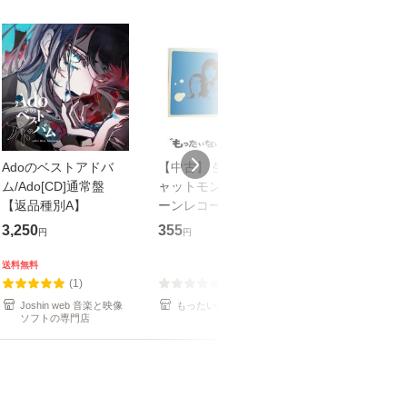
Adoのベストアドバ
【中古】 生命力 / チ
【中古】 COZY 
ム/Ado[CD]通常盤
ャットモンチー / キュ
達郎 / [CD]【メール便
【返品種別A】
ーンレコード [CD]
送料無料】
【メール便送料無料】
3,250
355
479
円
円
円
送料無料
(1)
(0)
(1)
Joshin web 音楽と映像
もったいない本舗
もったいない本
ソフトの専門店