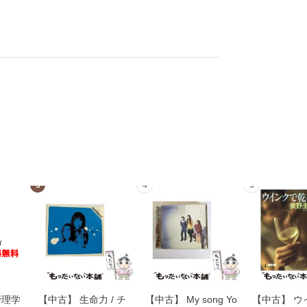
3
4
5
管理学
【中古】 生命力 / チ
【中古】 My song Yo
【中古】 ウ