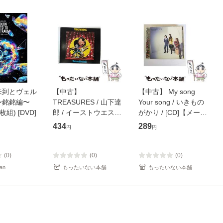
未到とヴェル
【中古】
【中古】 My song
〜銘銘編〜
TREASURES / 山下達
Your song / いきもの
枚組) [DVD]
郎 / イーストウエス
がかり / [CD]【メール
ト・ジャパン [CD]
便送料無料】
434
289
円
円
【メール便送料無料】
(0)
(0)
(0)
an
もったいない本舗
もったいない本舗