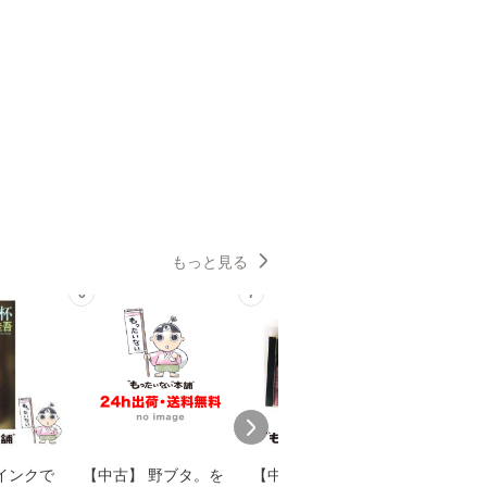
もっと見る
6
7
8
インクで
【中古】 野ブタ。を
【中古】 寒水魚 / 中
【中古】