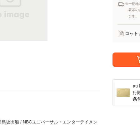
※一部地
表示の
ます。
ロット
a
行
条
 / 浦島坂田船 / NBCユニバーサル・エンターテイメン