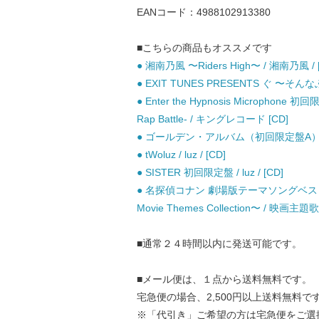
EANコード：4988102913380
■こちらの商品もオススメです
● 湘南乃風 〜Riders High〜 / 湘南乃風 / 
● EXIT TUNES PRESENTS ぐ 〜そ
● Enter the Hypnosis Microphone
Rap Battle- / キングレコード [CD]
● ゴールデン・アルバム（初回限定盤A） /
● tWoluz / luz / [CD]
● SISTER 初回限定盤 / luz / [CD]
● 名探偵コナン 劇場版テーマソングベスト THE
Movie Themes Collection〜 / 映画主題歌 
■通常２４時間以内に発送可能です。
■メール便は、１点から送料無料です。
宅急便の場合、2,500円以上送料無料で
※「代引き」ご希望の方は宅急便をご選