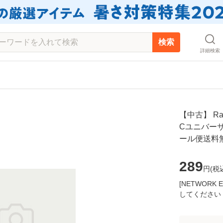
検索
詳細検索
【中古】 Ra
Cユニバーサ
ール便送料
289
円(
税
[NETWOR
してください