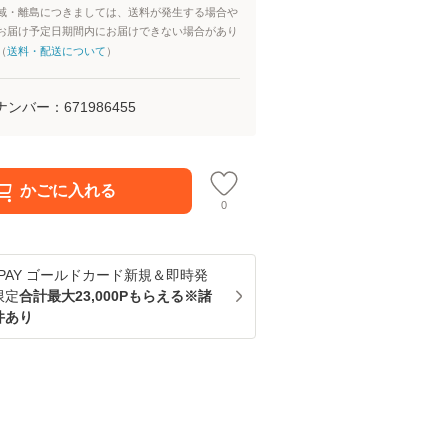
域・離島につきましては、送料が発生する場合や
お届け予定日期間内にお届けできない場合があり
（
送料・配送について
）
ナンバー：
671986455
かごに入れる
0
u PAY ゴールドカード新規＆即時発
限定
合計最大23,000Pもらえる※諸
件あり