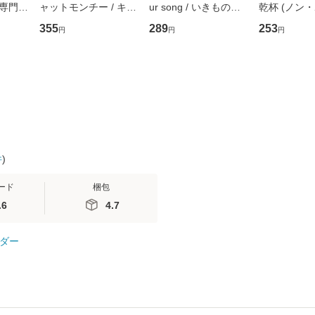
専門職
ャットモンチー / キュ
ur song / いきものが
乾杯 (ノン
ントス
ーンレコード [CD]
かり / [CD]【メール便
ト) / 東野圭
355
289
253
円
円
円
(看護
【メール便送料無料】
送料無料】
社 [文庫]
 / 手
料無料】
 南江
件
)
ード
梱包
.6
4.7
ダー