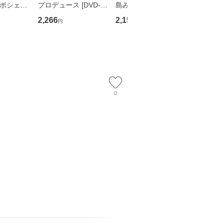
・ポシェッ
プロデュース [DVD-B
島みゆき / [CD]【メー
カメムシ
吾 / 祥伝
OX] / バップ [DVD]
ル便送料無料】
語る / 
2,266
2,150
2,266
円
円
円
【メール便送
【メール便送料無料】
ワークい
会、吉田元重
夫 / 新評
【メール
0