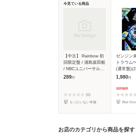
今見ている商品
【中古】 Rainbow 初
ゼンジン
回限定盤 / 浦島坂田船
トラウム
/ NBCユニバーサル・
(通常盤)(2
エンターテイメント
289
1,980
円
円
[CD]【メール便送料無
料】
送料無料
(0)
もったいない本舗
Blue Oce
お店のカテゴリから商品を探す