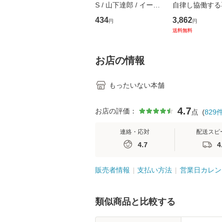
S / 山下達郎 / イース
自律し協働する
トウエスト・ジャパン
の看護マネジメ
434
3,862
円
円
[CD]【メール便送料無
キル 改訂第3版 
送料無料
料】
学テキストNiCE)
島恵 藤本幸三 /
堂 [単行
お店の情報
もったいない本舗
4.7
お店の評価：
点
(
829
連絡・応対
配送スピ
4.7
4
販売者情報
支払い方法
営業日カレン
類似商品と比較する