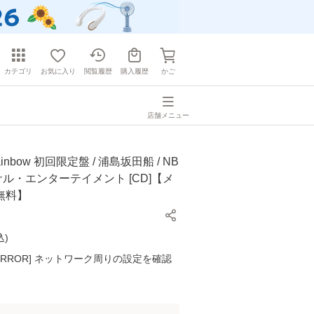
カテゴリ
お気に入り
閲覧履歴
購入履歴
かご
店舗メニュー
inbow 初回限定盤 / 浦島坂田船 / NB
ル・エンターテイメント [CD]【メ
無料】
込
)
K ERROR] ネットワーク周りの設定を確認