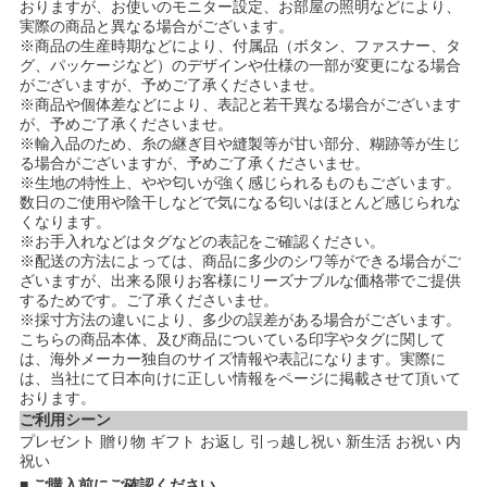
おりますが、お使いのモニター設定、お部屋の照明などにより、
実際の商品と異なる場合がございます。
※商品の生産時期などにより、付属品（ボタン、ファスナー、タ
グ、パッケージなど）のデザインや仕様の一部が変更になる場合
がございますが、予めご了承くださいませ。
※商品や個体差などにより、表記と若干異なる場合がございます
が、予めご了承くださいませ。
※輸入品のため、糸の継ぎ目や縫製等が甘い部分、糊跡等が生じ
る場合がございますが、予めご了承くださいませ。
※生地の特性上、やや匂いが強く感じられるものもございます。
数日のご使用や陰干しなどで気になる匂いはほとんど感じられな
くなります。
※お手入れなどはタグなどの表記をご確認ください。
※配送の方法によっては、商品に多少のシワ等ができる場合がご
ざいますが、出来る限りお客様にリーズナブルな価格帯でご提供
するためです。ご了承くださいませ。
※採寸方法の違いにより、多少の誤差がある場合がございます。
こちらの商品本体、及び商品についている印字やタグに関して
は、海外メーカー独自のサイズ情報や表記になります。実際に
は、当社にて日本向けに正しい情報をページに掲載させて頂いて
おります。
ご利用シーン
プレゼント 贈り物 ギフト お返し 引っ越し祝い 新生活 お祝い 内
祝い
■ ご購入前にご確認ください