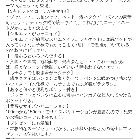
ーツ 5点セットが登場。
【5点セットでコーデがキマル♪】
・ジャケット、長袖シャツ、ベスト、蝶ネクタイ、パンツの豪華
5点セット。チェック柄で統一されて、これだけでコーディネー
トがかっこよく決まる♪
【シルエットがカッコイイ】
・シルエットが綺麗なスリムタイプ。ジャケットには肩パッドが
入って小さなお子様でもかっこよく♪袖口まで裏地がついている
ので秋冬にピッタリ。
【一着あるといろいろ使える】
・入園・卒園式、冠婚葬祭、発表会など・・・これ一着があれ
ば、様々なシーンで活躍。いざという時あわてないセット。
【お子さまでも脱ぎ着がラクラク】
・蝶ネクタイはカンタンに取り外せて、パンツは締めつけ感のな
いウエストゴム仕様で、お子さまでも脱ぎ着がラクラク。
【あると何かと便利なポケット付き】
・ジャケットとパンツの左右に薄手のハンカチなど入れておける
ポケット付き。
【豊富なサイズバリエーション】
100cmから150cmまでサイズバリエーションが豊富なので、兄弟
でお揃いコーデも出来ちゃう♪
【プレゼントにも最適】
・本格的なスーツセットだから、お子様やお孫さんの誕生日プレ
ゼント、入学祝いにも♪