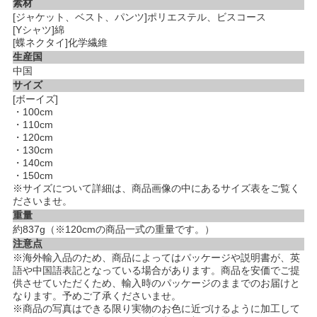
素材
[ジャケット、ベスト、パンツ]ポリエステル、ビスコース
[Yシャツ]綿
[蝶ネクタイ]化学繊維
生産国
中国
サイズ
[ボーイズ]
・100cm
・110cm
・120cm
・130cm
・140cm
・150cm
※サイズについて詳細は、商品画像の中にあるサイズ表をご覧く
ださいませ。
重量
約837g（※120cmの商品一式の重量です。）
注意点
※海外輸入品のため、商品によってはパッケージや説明書が、英
語や中国語表記となっている場合があります。商品を安価でご提
供させていただくため、輸入時のパッケージのままでのお届けと
なります。予めご了承くださいませ。
※商品の写真はできる限り実物のお色に近づけるように加工して