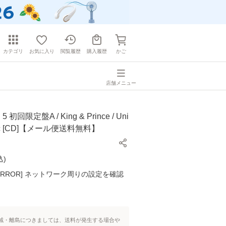
カテゴリ
お気に入り
閲覧履歴
購入履歴
かご
店舗メニュー
 初回限定盤A / King & Prince / Uni
usic [CD]【メール便送料無料】
込
)
K ERROR] ネットワーク周りの設定を確認
域・離島につきましては、送料が発生する場合や