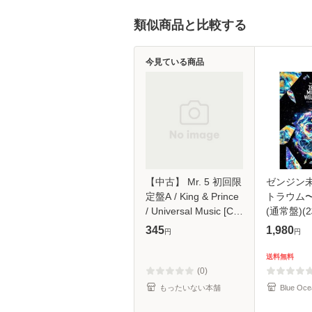
類似商品と比較する
今見ている商品
【中古】 Mr. 5 初回限
ゼンジン
定盤A / King & Prince
トラウム
/ Universal Music [CD]
(通常盤)(2
【メール便送料無料】
345
1,980
円
円
送料無料
(0)
もったいない本舗
Blue Oce