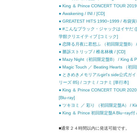
● King ＆ Prince CONCERT TOUR 20
● Awakening / INI / [CD]
● GREATEST HITS 1990−1999 / 布袋寅泰
● #こんなブラック・ジャックはイヤだ ([NE
学館クリエイティブ [コミック]
● 恋降る月夜に君想ふ （初回限定盤B） / King 
● 勝訴ストリップ / 椎名林檎 / [CD]
● Mazy Night（初回限定盤B） / King & Pri
● Magic Touch ／ Beating Hearts （初回
● ときめきメモリアルgirl’s side公式ガイド
リーズ 85) / コナミ / コナミ [単行本]
● King ＆ Prince CONCERT TOUR 2020
[Blu-ray]
● ツキヨミ ／ 彩り （初回限定盤A） / King & 
● King ＆ Prince 初回限定盤A Blu−ray付 / Ki
■通常２４時間以内に発送可能です。