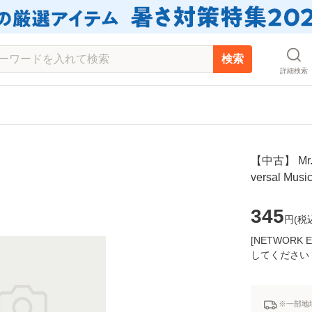
検索
詳細検索
【中古】 Mr. 5
versal M
345
円(
税
[NETWOR
してください
※一部地