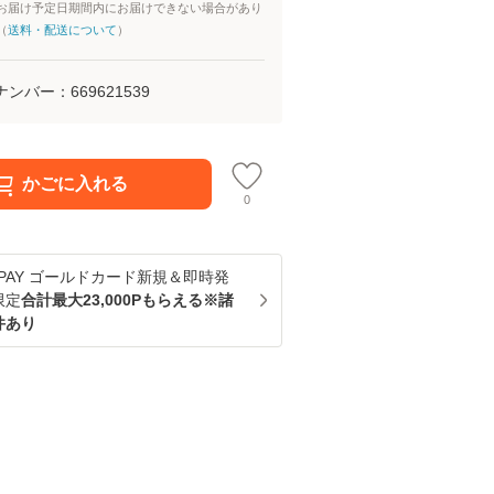
お届け予定日期間内にお届けできない場合があり
（
送料・配送について
）
ナンバー：
669621539
かごに入れる
0
u PAY ゴールドカード新規＆即時発
限定
合計最大23,000Pもらえる※諸
件あり