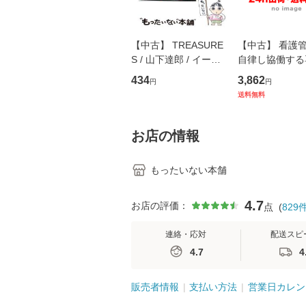
【中古】 TREASURE
【中古】 看護
S / 山下達郎 / イース
自律し協働する
トウエスト・ジャパン
の看護マネジメ
434
3,862
円
円
[CD]【メール便送料無
キル 改訂第3版 
送料無料
料】
学テキストNiCE)
島恵 藤本幸三 /
堂 [単行
お店の情報
もったいない本舗
4.7
お店の評価：
点
(
829
連絡・応対
配送スピ
4.7
4
販売者情報
支払い方法
営業日カレン