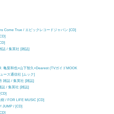
Dreams Come True / エピックレコードジャパン [CD]
CD]
CD]
雑誌 / 集英社 [雑誌]
0APR. 亀梨和也×山下智久×Dearest (TVガイドMOOK
ニュース通信社 [ムック]
号 雑誌 / 集英社 [雑誌]
雑誌 / 集英社 [雑誌]
 [CD]
樹 / FOR LIFE MUSIC [CD]
 JUMP / [CD]
CD]