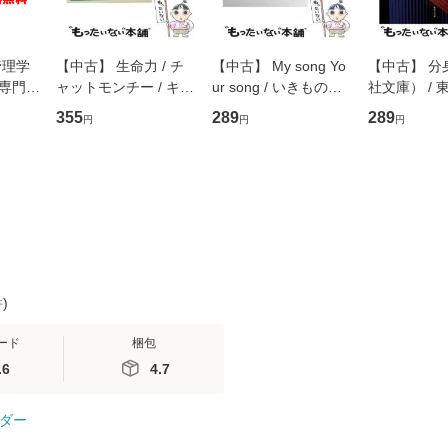
管理学
【中古】 生命力 / チ
【中古】 My song Yo
【中古】 分
専門職
ャットモンチー / キュ
ur song / いきものが
社文庫） / 東
ントス
ーンレコード [CD]
かり / [CD]【メール便
集英社 [文
355
289
289
円
円
円
(看護
【メール便送料無料】
送料無料】
便送料無料
 / 手
 南江
件
)
ード
梱包
.6
4.7
ダー