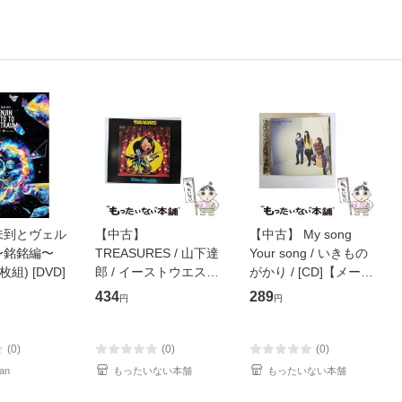
未到とヴェル
【中古】
【中古】 My song
〜銘銘編〜
TREASURES / 山下達
Your song / いきもの
枚組) [DVD]
郎 / イーストウエス
がかり / [CD]【メール
ト・ジャパン [CD]
便送料無料】
434
289
円
円
【メール便送料無料】
(0)
(0)
(0)
an
もったいない本舗
もったいない本舗