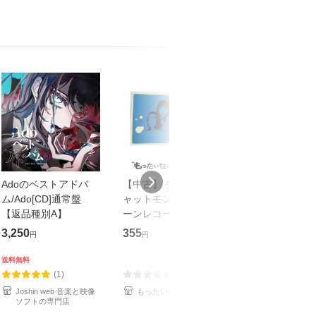
Adoのベストアドバ
【中古】 生命力 / チ
【中古】 COZY 
ム/Ado[CD]通常盤
ャットモンチー / キュ
達郎 / [CD]【メール便
【返品種別A】
ーンレコード [CD]
送料無料】
【メール便送料無料】
3,250
355
479
円
円
円
送料無料
(1)
(0)
(1)
Joshin web 音楽と映像
もったいない本舗
もったいない本
ソフトの専門店