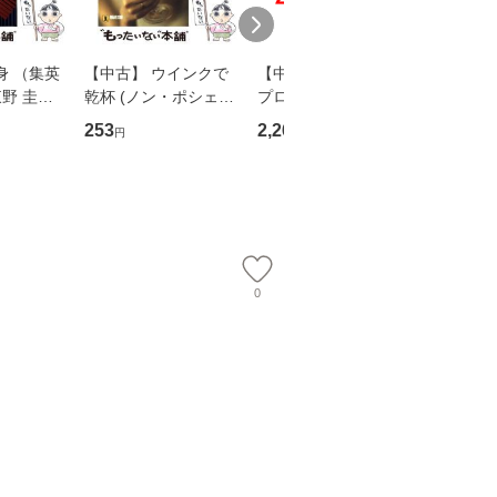
身 （集英
【中古】 ウインクで
【中古】 野ブタ。を
【中古】 
野 圭吾 /
乾杯 (ノン・ポシェッ
プロデュース [DVD-B
島みゆき / [CD]【
庫]【メール
ト) / 東野圭吾 / 祥伝
OX] / バップ [DVD]
ル便送料
253
2,266
2,150
円
円
円
】
社 [文庫]【メール便送
【メール便送料無料】
料無料】
0