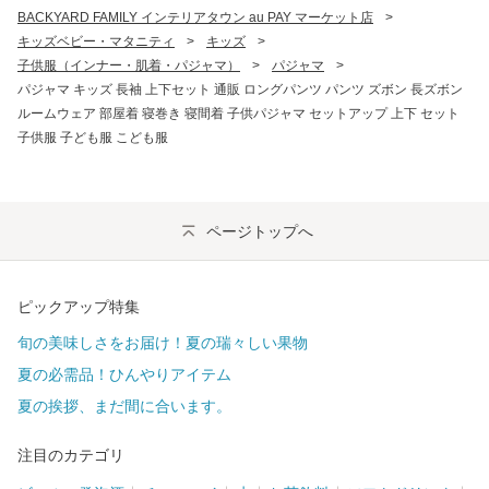
BACKYARD FAMILY インテリアタウン au PAY マーケット店
>
キッズベビー・マタニティ
>
キッズ
>
子供服（インナー・肌着・パジャマ）
>
パジャマ
>
パジャマ キッズ 長袖 上下セット 通販 ロングパンツ パンツ ズボン 長ズボン
ルームウェア 部屋着 寝巻き 寝間着 子供パジャマ セットアップ 上下 セット
子供服 子ども服 こども服
ページトップへ
ピックアップ特集
旬の美味しさをお届け！夏の瑞々しい果物
夏の必需品！ひんやりアイテム
夏の挨拶、まだ間に合います。
注目のカテゴリ