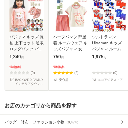
パジャマ キッズ 長
ハーフパンツ 部屋
ウルトラマン
袖 上下セット 通販
着 ルームウェア キ
Ultraman キッズ
ロングパンツ パン
ッズパジャマ 女の
パジャマ ルームウ
ツ ズボン 長ズボン
子 パジャマ キッズ
ェア 2点セット 上
1,340
750
1,975
円
円
円
ルームウェア 部屋
半袖パジャマ 90
下セット 半袖 短パ
着 寝巻き 寝間着
子供パジャマ 男の
ン ジャージ 夏 男
送料無料
送料無料
子供パジャマ セッ
子 送料無料 120 肌
の子 ゼロ/ティガ/
(0)
(2)
(0)
トア
着 寝
オーブ/ゼット
BACKYARD FAMILY
安心堂
エコアジアストア
インテリアタウン
au PAY マーケット
店
お店のカテゴリから商品を探す
バッグ・財布・ファッション小物
（
9,474
）