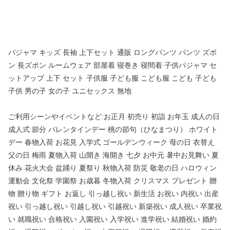
パジャマ キッズ 長袖 上下セット 通販 ロングパンツ パンツ ズボ
ン 長ズボン ルームウェア 部屋着 寝巻き 寝間着 子供パジャマ セ
ットアップ 上下 セット 子供服 子ども服 こども服 こども 子ども
子供 男の子 女の子 ユニセックス 無地
ご利用シーンやイベントなど:お正月 初売り 初詣 お年玉 成人の日
成人式 節分 バレンタインデー 桃の節句（ひなまつり） ホワイト
デー 春物入荷 お花見 入学式 ゴールデンウィーク 母の日 衣替え
父の日 梅雨 夏物入荷 山開き 海開き 七夕 お中元 暑中お見舞い 夏
休み 花火大会 盆踊り 夏祭り 秋物入荷 防災 敬老の日 ハロウィン
運動会 文化祭 学園祭 お歳暮 冬物入荷 クリスマス プレゼント 贈
物 贈り物 ギフト お返し 引っ越し祝い 新生活 お祝い 内祝い 出産
祝い 引っ越し祝い 引越し祝い 引越祝い 新築祝い 成人祝い 卒業祝
い 就職祝い 合格祝い 入園祝い 入学祝い 進学祝い 結婚祝い 婚約