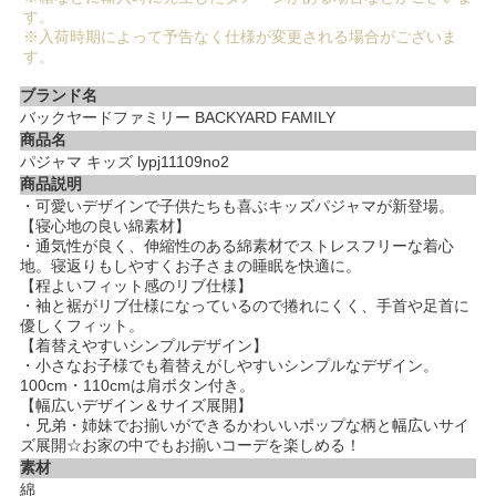
す。
※入荷時期によって予告なく仕様が変更される場合がございま
す。
ブランド名
バックヤードファミリー BACKYARD FAMILY
商品名
パジャマ キッズ lypj11109no2
商品説明
・可愛いデザインで子供たちも喜ぶキッズパジャマが新登場。
【寝心地の良い綿素材】
・通気性が良く、伸縮性のある綿素材でストレスフリーな着心
地。寝返りもしやすくお子さまの睡眠を快適に。
【程よいフィット感のリブ仕様】
・袖と裾がリブ仕様になっているので捲れにくく、手首や足首に
優しくフィット。
【着替えやすいシンプルデザイン】
・小さなお子様でも着替えがしやすいシンプルなデザイン。
100cm・110cmは肩ボタン付き。
【幅広いデザイン＆サイズ展開】
・兄弟・姉妹でお揃いができるかわいいポップな柄と幅広いサイ
ズ展開☆お家の中でもお揃いコーデを楽しめる！
素材
綿