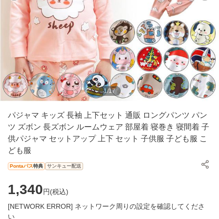
1
/
17
パジャマ キッズ 長袖 上下セット 通販 ロングパンツ パン
ツ ズボン 長ズボン ルームウェア 部屋着 寝巻き 寝間着 子
供パジャマ セットアップ 上下 セット 子供服 子ども服 こ
ども服
Pontaパス
特典
サンキュー配送
1,340
円(
税込
)
[NETWORK ERROR] ネットワーク周りの設定を確認してくださ
い