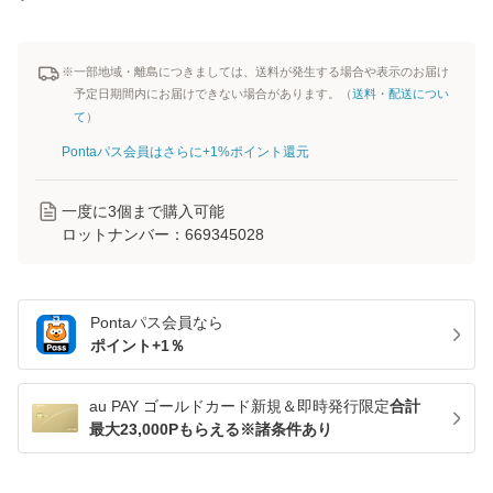
※一部地域・離島につきましては、送料が発生する場合や表示のお届け
予定日期間内にお届けできない場合があります。（
送料・配送につい
て
）
Pontaパス会員はさらに+1%ポイント還元
一度に
3
個まで購入可能
ロットナンバー：
669345028
Pontaパス
会員なら
ポイント+
1
％
au PAY ゴールドカード新規＆即時発行限定
合計
最大23,000Pもらえる※諸条件あり