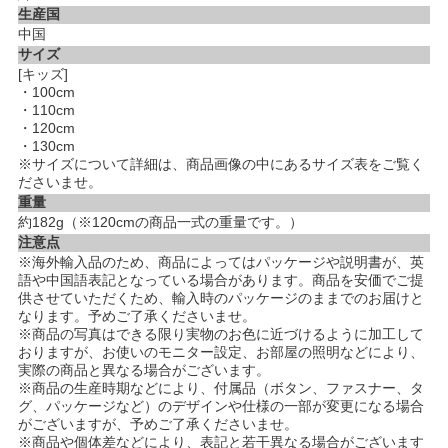
生産国
中国
サイズ
[キッズ]
・100cm
・110cm
・120cm
・130cm
※サイズについて詳細は、商品画像の中にあるサイズ表をご覧く
ださいませ。
重量
約182g（※120cmの商品一式の重量です。）
注意点
※海外輸入品のため、商品によってはパッケージや説明書が、英
語や中国語表記となっている場合があります。商品を安価でご提
供させていただくため、輸入時のパッケージのままでのお届けと
なります。予めご了承くださいませ。
※商品の写真はできる限り実物のお色に近づけるように加工して
おりますが、お使いのモニター設定、お部屋の照明などにより、
実際の商品と異なる場合がございます。
※商品の生産時期などにより、付属品（ボタン、ファスナー、タ
グ、パッケージなど）のデザインや仕様の一部が変更になる場合
がございますが、予めご了承くださいませ。
※商品や個体差などにより、表記と若干異なる場合がございます