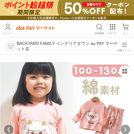
メニュー
詳細検索
カテゴリ
かご
BACKYARD FAMILY インテリアタウン au PAY マーケ
ット店
店舗メニュー