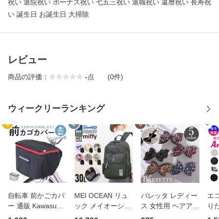
祝い 退院祝い ボーナス祝い 七五三祝い 退職祝い 還暦祝い 長寿祝
い 誕生日 お誕生日 大掃除
レビュー
商品の評価：
-
点
(0件)
ウィークリーランキング
1
2
3
4
自転車 前かごカバ
MEI OCEAN リュ
バレッタ レディー
エコ
ー 通販 Kawasumi
ック メイオーシャ
ス 女性用 ヘアアク
り
カワスミ 前カゴカ
ン 6206 通販 リュ
セサリー リボン ラ
ト 