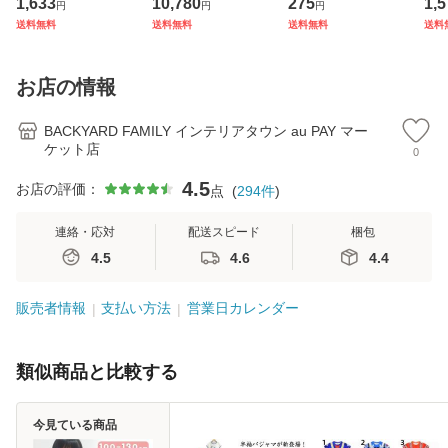
1,633
10,780
275
1,5
円
円
円
バー バスケット カ
ックサック バック
インストーン キラ
アニ
送料無料
送料無料
送料無料
送料
バー 自転車用 かご
パック デイパック
キラ 髪飾り まとめ
ック
自転車用 かご カゴ
レディース メンズ
髪 ヘアアレンジ か
ナー
カバー 前 Keia＋
大人 女子 通学 通
わいい
チ付
お店の情報
かわ
勤 黒 ブラ
量
BACKYARD FAMILY インテリアタウン au PAY マー
ケット店
0
4.5
お店の評価：
点
(
294
件
)
連絡・応対
配送スピード
梱包
4.5
4.6
4.4
販売者情報
支払い方法
営業日カレンダー
類似商品と比較する
今見ている商品