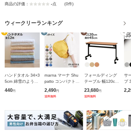
商品の評価：
-
点
(0件)
ウィークリーランキング
1
2
3
4
ハンドタオル 34×3
marna マーナ Shu
フォールディング
サ
5cm 綿雪のような
patto コンパクトバ
テーブル 幅120cm
プ 
タオル ベルベット
ッグ M／2020 S46
奥行き45cm キャ
フ
440
2,490
23,680
2,2
円
円
円
カラー （ タオル
7 （ シュパット エ
スター付き 折りた
ス 
送料無料
送料無料
ウォッシュタオル
コバッグ マイバッ
たみ （ 法人限定
er
ハンカチタオル ハ
グ エコバック 買い
テーブル 長机 スタ
マ
ンカチ 洗面タオル
物バッグ 洗濯可能
ッキング 会議机 ミ
マグ
綿 コッ
北欧 コ
ーティング
保冷