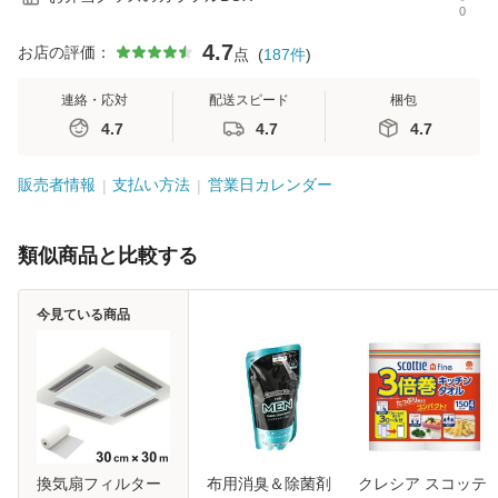
0
4.7
お店の評価：
点
(
187
件
)
連絡・応対
配送スピード
梱包
4.7
4.7
4.7
販売者情報
支払い方法
営業日カレンダー
類似商品と比較する
今見ている商品
換気扇フィルター
布用消臭＆除菌剤
クレシア スコッテ