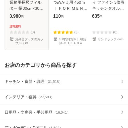
業務用長尺フィル
つめかえ用 450ｍ
ィ ファイン 3倍巻
ター 幅30cm×30m
ｌ ＦＯＲ ＭＥＮ
キッチンタオル
巻 厚さ1.5mm （
シトラスマリンの
150カット×4ロー
3,980
110
635
円
円
円
空調 パソコン ホコ
香り (100円ショッ
ル
リ 花粉 抗菌 防臭
プ 100円均一 100
送料無料
消臭 不織布 換気扇
均一 100均)
(0)
(3)
(0)
フィルタ
お弁当グッズのカラ
100円雑貨＆日用品
サンドラッグ.com
フルBOX
卸−ＢＡＢＡＢＡ
お店のカテゴリから商品を探す
キッチン・食器・調理
（
31,518
）
インテリア・寝具
（
27,593
）
日用品・文房具・手芸用品
（
16,041
）
花・ガーデン・DIY工具