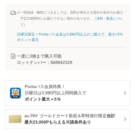
※一部地域・離島につきましては、送料が発生する場合や表示のお届け
予定日期間内にお届けできない場合があります。（
送料・配送につい
て
）
日曜日限定！Pontaパス会員は3,980円以上のご購入で、最大+5%
ポイント還元
一度に
3
個まで購入可能
ロットナンバー：
668842329
Pontaパス
会員特典！
日曜日は
3,980
円以上同時購入で
ポイント最大＋
5
％
au PAY ゴールドカード新規＆即時発行限定
合計
最大23,000Pもらえる※諸条件あり