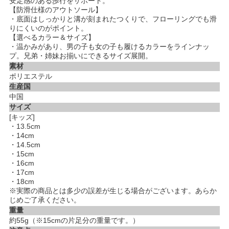
安定感のある歩行をサポート。
【防滑仕様のアウトソール】
・底面はしっかりと溝が刻まれたつくりで、フローリングでも滑
りにくいのがポイント。
【選べるカラー＆サイズ】
・温かみがあり、男の子も女の子も履けるカラーをラインナッ
プ。兄弟・姉妹お揃いにできるサイズ展開。
素材
ポリエステル
生産国
中国
サイズ
[キッズ]
・13.5cm
・14cm
・14.5cm
・15cm
・16cm
・17cm
・18cm
※実際の商品とは多少の誤差が生じる場合がございます。あらか
じめご了承ください。
重量
約55g（※15cmの片足分の重量です。）