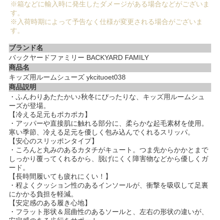
※箱などに輸入時に発生したダメージがある場合などがございま
す。
※入荷時期によって予告なく仕様が変更される場合がございま
す。
ブランド名
バックヤードファミリー BACKYARD FAMILY
商品名
キッズ用ルームシューズ ykcituoet038
商品説明
・ふんわりあたたかい♪秋冬にぴったりな、キッズ用ルームシュ
ーズが登場。
【冷える足元もポカポカ】
・アッパーや直接肌に触れる部分に、柔らかな起毛素材を使用。
寒い季節、冷える足元を優しく包み込んでくれるスリッパ。
【安心のスリッポンタイプ】
・ころんと丸みのあるカタチがキュート。つま先からかかとまで
しっかり覆ってくれるから、脱げにくく障害物などから優しくガ
ード。
【長時間履いても疲れにくい！】
・程よくクッション性のあるインソールが、衝撃を吸収して足裏
にかかる負担を軽減。
【安定感のある履き心地】
・フラット形状＆屈曲性のあるソールと、左右の形状の違いが、