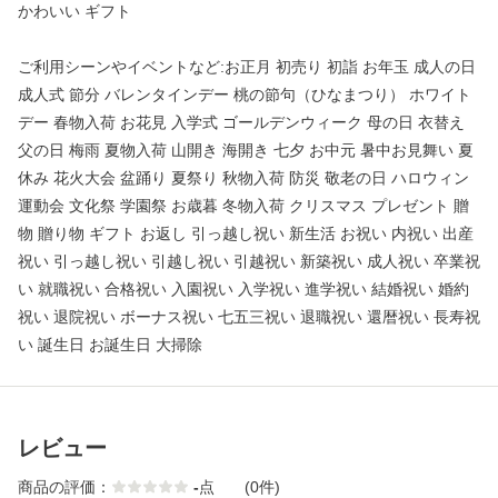
かわいい ギフト
ご利用シーンやイベントなど:お正月 初売り 初詣 お年玉 成人の日
成人式 節分 バレンタインデー 桃の節句（ひなまつり） ホワイト
デー 春物入荷 お花見 入学式 ゴールデンウィーク 母の日 衣替え
父の日 梅雨 夏物入荷 山開き 海開き 七夕 お中元 暑中お見舞い 夏
休み 花火大会 盆踊り 夏祭り 秋物入荷 防災 敬老の日 ハロウィン
運動会 文化祭 学園祭 お歳暮 冬物入荷 クリスマス プレゼント 贈
物 贈り物 ギフト お返し 引っ越し祝い 新生活 お祝い 内祝い 出産
祝い 引っ越し祝い 引越し祝い 引越祝い 新築祝い 成人祝い 卒業祝
い 就職祝い 合格祝い 入園祝い 入学祝い 進学祝い 結婚祝い 婚約
祝い 退院祝い ボーナス祝い 七五三祝い 退職祝い 還暦祝い 長寿祝
い 誕生日 お誕生日 大掃除
レビュー
商品の評価：
-
点
(0件)