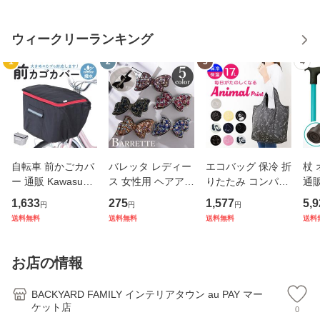
ウィークリーランキング
1
2
3
4
自転車 前かごカバ
バレッタ レディー
エコバッグ 保冷 折
杖
ー 通販 Kawasumi
ス 女性用 ヘアアク
りたたみ コンパク
通販
カワスミ 前カゴカ
セサリー リボン ラ
ト 通販 エコバック
杖 
1,633
275
1,577
5,9
円
円
円
バー バスケット カ
インストーン キラ
アニマル柄 エコ バ
本杖
送料無料
送料無料
送料無料
送料
バー 自転車用 かご
キラ 髪飾り まとめ
ック 大容量 ファス
イプ
自転車用 かご カゴ
髪 ヘアアレンジ か
ナー付き マチ広 マ
縮式
カバー 前 Keia＋
わいい
チ付き 折り畳み 軽
杖先
お店の情報
かわ
量
デ
BACKYARD FAMILY インテリアタウン au PAY マー
ケット店
0