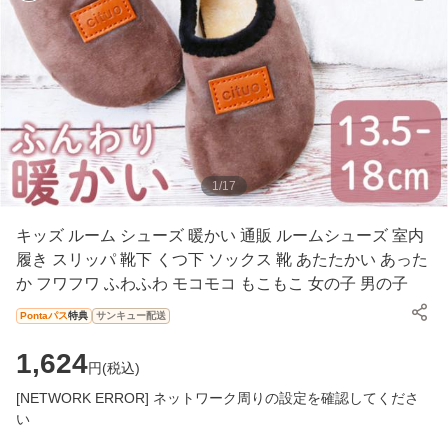
1
/
17
キッズ ルーム シューズ 暖かい 通販 ルームシューズ 室内
履き スリッパ 靴下 くつ下 ソックス 靴 あたたかい あった
か フワフワ ふわふわ モコモコ もこもこ 女の子 男の子
Pontaパス
特典
サンキュー配送
1,624
円(
税込
)
[NETWORK ERROR] ネットワーク周りの設定を確認してくださ
い