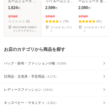
ルームシューズ 室
ッパ ルームシュー
ームシューズ 室内
内履き スリッパ 靴
ズ メンズ レディー
洗える 春 夏 秋 冬
1,624
2,599
2,080
円
円
円
下 くつ下 ソックス
ス リカバリー サン
兼用 厚底 メンズ
靴 あたたかい あっ
ダル 前あき 室内
レディース 大きい
送料無料
送料無料
送料無料
たか フワフワ ふわ
室内履き 外履き 健
サイズ 小さいサイ
(0)
(78)
(81)
ふ
康 痛く
ズ おし
BACKYARD FAMILY
コペルタ オンライ
コペルタ オンライ
インテリアタウン
ン
ン
au PAY マーケット
店
お店のカテゴリから商品を探す
バッグ・財布・ファッション小物
（
9,509
）
日用品・文房具・手芸用品
（
4,173
）
レディースファッション
（
3,614
）
キッズベビー・マタニティ
（
3,352
）