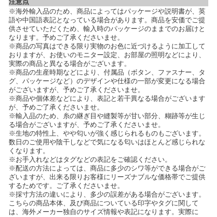
注意点
※海外輸入品のため、商品によってはパッケージや説明書が、英
語や中国語表記となっている場合があります。商品を安価でご提
供させていただくため、輸入時のパッケージのままでのお届けと
なります。予めご了承くださいませ。
※商品の写真はできる限り実物のお色に近づけるように加工して
おりますが、お使いのモニター設定、お部屋の照明などにより、
実際の商品と異なる場合がございます。
※商品の生産時期などにより、付属品（ボタン、ファスナー、タ
グ、パッケージなど）のデザインや仕様の一部が変更になる場合
がございますが、予めご了承くださいませ。
※商品や個体差などにより、表記と若干異なる場合がございます
が、予めご了承くださいませ。
※輸入品のため、糸の継ぎ目や縫製等が甘い部分、糊跡等が生じ
る場合がございますが、予めご了承くださいませ。
※生地の特性上、やや匂いが強く感じられるものもございます。
数日のご使用や陰干しなどで気になる匂いはほとんど感じられな
くなります。
※お手入れなどはタグなどの表記をご確認ください。
※配送の方法によっては、商品に多少のシワ等ができる場合がご
ざいますが、出来る限りお客様にリーズナブルな価格帯でご提供
するためです。ご了承くださいませ。
※採寸方法の違いにより、多少の誤差がある場合がございます。
こちらの商品本体、及び商品についている印字やタグに関して
は、海外メーカー独自のサイズ情報や表記になります。実際に