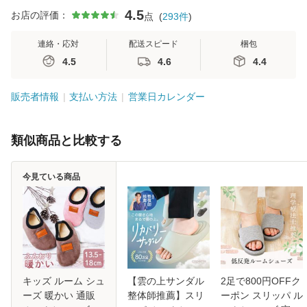
4.5
お店の評価：
点
(
293
件
)
連絡・応対
配送スピード
梱包
4.5
4.6
4.4
販売者情報
支払い方法
営業日カレンダー
類似商品と比較する
今見ている商品
キッズ ルーム シュ
【雲の上サンダル
2足で800円OFFク
ーズ 暖かい 通販
整体師推薦】スリ
ーポン スリッパ ル