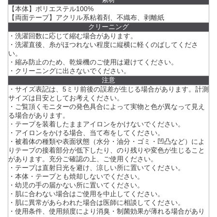
【本体】ポリエステル100%
【両面テープ】アクリル系粘着剤、不織布、剥離紙
クリーニング
・洗濯回数に応じて縮む場合があります。
・洗濯直後、糸がほつれない程度に縦横に軽くのばしてくださ
い。
・縮み防止のため、乾燥機のご使用は避けてください。
・クリーニングに出さないでください。
注意
・サイズ表記は、5ミリ前後の誤差が生じる場合があります。計測
サイズは目安としてお考えください。
・ご覧頂くモニターの発色具合によって実物と色が異なって見え
る場合があります。
・テープを装着したままアイロンをかけないでください。
・アイロンをかける場合、当て布をしてください。
・被着体の種類や表面状態（水分・油分・ゴミ・凹凸など）によ
りテープの接着部分が低下したり、のり残りや変色が生じること
があります。充分ご確認の上、ご使用ください。
・テープは直射日光を避け、涼しい所に置いてください。
・本体・テープとも焼却しないでください。
・幼児の手の届かない所に置いてください。
・肌に合わない場合はご使用を中止してください。
・肌に異常があらわれた場合は医師に相談してください。
・使用条件、使用頻度により消臭・制菌効果が薄れる場合があり