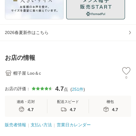
2026春夏新作はこちら
お店の情報
帽子屋 Loo＆c
0
4.7
お店の評価：
点
(
251
件
)
連絡・応対
配送スピード
梱包
4.7
4.7
4.7
販売者情報
支払い方法
営業日カレンダー