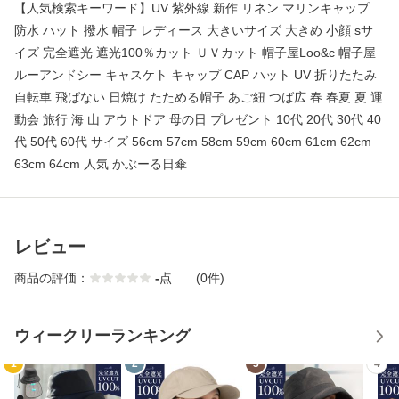
【人気検索キーワード】UV 紫外線 新作 リネン マリンキャップ
防水 ハット 撥水 帽子 レディース 大きいサイズ 大きめ 小顔 sサ
イズ 完全遮光 遮光100％カット ＵＶカット 帽子屋Loo&c 帽子屋
ルーアンドシー キャスケト キャップ CAP ハット UV 折りたたみ
自転車 飛ばない 日焼け たためる帽子 あご紐 つば広 春 春夏 夏 運
動会 旅行 海 山 アウトドア 母の日 プレゼント 10代 20代 30代 40
代 50代 60代 サイズ 56cm 57cm 58cm 59cm 60cm 61cm 62cm
63cm 64cm 人気 かぶーる日傘
レビュー
商品の評価：
-
点
(0件)
ウィークリーランキング
1
2
3
4