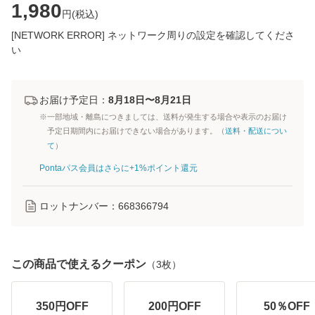
1,980
円(
税込
)
[NETWORK ERROR] ネットワーク周りの設定を確認してくださ
い
お届け予定日：
8月18日〜8月21日
※一部地域・離島につきましては、送料が発生する場合や表示のお届け
予定日期間内にお届けできない場合があります。（
送料・配送につい
て
）
Pontaパス会員はさらに+1%ポイント還元
ロットナンバー：
668366794
この商品で使えるクーポン
（
3
枚）
350
円OFF
200
円OFF
50
％OFF