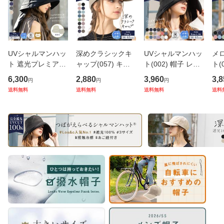
UVシャルマンハッ
深めクラシックキ
UVシャルマンハッ
メ
ト 遮光プレミアム
ャップ(057) キャ
ト(002) 帽子 レデ
ト(
(282)帽子 レディ
ップ 帽子 レディー
ィース 大きいサイ
ィ
6,300
2,880
3,960
3,8
円
円
円
ース 大きいサイズ
ス 大きいサイズ 完
ズ 完全遮光 UVカ
ズ 
送料無料
送料無料
送料無料
送料
完全遮光 遮光10
全遮光 UVカット
ット つば広 折りた
全遮
0% UVカット つば
つば広 自転車 日よ
たみ 自転車 日よけ
つ
広 折りたたみ 自転
け かぶーる日傘 母
かぶーる日傘(かぶ
自転
車でもあご紐
の日
る日傘)
ー