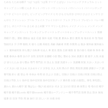
ためる たためる帽子 つば つば広 つば長 テープ とばない トレーニング ナチュラル ニット
キャップ ニット帽 にんき ネット バケット バケットハット バケハ ハット パパ ハンチング
ビーチ ビーニー ひざし ビッグ ビッグサイズ ヒモ ひも ひも付き ひやけ ひよけ ヒンヤリ ひ
んやり ファッション プール フェイス フェイスガード フェス ブランド プレゼント ベレー帽
ぼうし ポニーテール まとめ まとめ髪 ママ マリン むぎわら メイク メッシュ メンズ メンズ
キャップ メンズハット ランキング レディース レディースキャップ レディースハット 医療
用帽子 隠し 運動 運動会 遠足 応援 屋外 化粧 可能 夏 夏休み 夏日 夏用 海 海水浴 外 顎 顎紐
顎紐付き 汗 汗帯 観戦 犬 後ろ 公園 高校生 高齢 高齢者 作業 作業用 山 散歩 紫外線 紫外線カ
ット 紫外線対策 持ち運び 自転車 社会人 車 遮光 遮熱 主婦 種類 首 首の後ろ 収納 秋 秋冬 春
春夏 春休み 春用 女の子 女性 女性用 女優帽 小顔 畳む 畳める 深め 真夏日 親 親子 人気 水遊
び 折りたたみ 折り畳み 専門 専門店 川 洗える 洗濯 洗濯ネット 洗濯機 対策 大きい 大きいサ
イズ 大きい頭 大きめ 大きめサイズ 大学生 大人 大判 男の子 男性 男性用 調整 調整テープ 調
整可能 釣り 庭 登山 冬 冬休み 冬用 頭 日よけ 日差し 日除け 日焼け 日焼け対策 日焼け防止
日焼け予防 入り 熱中症 熱中症対策 熱中症対策グッズ 農作業 白髪 白髪隠し 薄毛 薄毛隠し
麦わら 麦わら帽子 髪 飛ばない 飛び 紐 紐付き 付き 父 父の日 部活 柄 保育士 母 母の日 帽子
帽子屋 帽子屋Loo&c 帽子屋looandc 帽子屋ルーアンドシー 帽子専門店 防寒 防止 防水 無地
猛暑 目 目深 予防 用 旅 旅行 涼 涼しい 冷 冷感 冷却