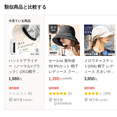
類似商品と比較する
今見ている商品
ハットケアライナ
セールss 紫外線
メロウキャスケッ
ー（ノーマル×ブラ
99.9%カット 帽子
ト(006) 帽子 レデ
ック）(261)帽子
レディース クール
ィース 大きいサイ
レディース 消臭 制
UVシェードハット
ズ キャスケット 完
1,980
1,390
3,850
4,800
円
円
円
円
菌 汗止め 汚れ防止
アゴ紐 つば広 大き
全遮光 UVカット
ケアアイテム ハッ
いサイズ 春 夏 春
つば広 折りたたみ
送料無料
送料無料
送料無料
トライナー 春 夏
夏 日焼け防止 送料
自転車 日よけ かぶ
(0)
(4)
(360)
春夏 秋
無料 小顔
ーる日傘
帽子屋 Loo＆c
帽子屋
帽子屋 Loo＆c
QUEENHEAD