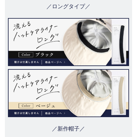
／ロングタイプ／
／新作帽子／