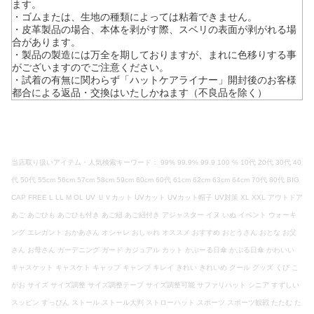
ます。
・ゴムまたは、生地の種類によっては粘着できません。
・皮革製品の場合、本体を剥がす際、スベリの表面が剥がれる場
合があります。
・製品の製造には万全を期しておりますが、まれに色移りする事
がございますのでご注意ください。
・試着の有無に関わらず「ハットケアライナー」開封後のお客様
都合による返品・交換はいたしかねます（不良品を除く）
当店取り扱いアイテム・人気検索キーワード： 99% 99.9% 99.9 100 % 10代 20代 30代 40
代 50代 55cm 56cm 57cm 58cm 59cm 60cm 60代 61cm 62cm 63cm 64cm 70代 80代 BIG
CAP FREE L LL M OL UV ＵＶカット UVカット UVカット帽子 UV対策 XL XXL アウトドア
あご あごひも あごひも付き あご紐 あご紐付き アジャスター イヌ いぬ イベント ウォーキ
ング エレガント おかあさん オシャレ おしゃれ オススメ おすすめ おとうさん おとな お父
さん お母さん ガーデニング ガード カジュアル カット かぶーる日傘 かぶる日傘 かわいい
キャスケット キャスケト キャップ キャンプ キレイ きれい きれいめ クール グッズ くび こ
がお サイズ サイズ調整 サイズ調整テープ サイズ調整可能 サファリハット シニア すずしい
スッピン すっぴん ストール ストール大判 ストローハット スポーツ スポーツ観戦 たたむ た