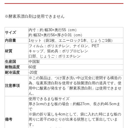
※酵素系漂白剤は使用できません
内寸：約 幅30×奥行55（cm）
サイズ
約 幅32×奥行56×厚さ0.01（cm）
内容量
1セット（袋1枚、エニーロック1本、じょうご1個）
フィルム：ポリエチレン、ナイロン、PET
材質
キャップ、留め具：ポリプロピレン
口部、じょうご：ポリエチレン
生産国
中国製
耐熱温度
60度
耐冷温度
-20度
※この製品は、つけ置き洗い中は完全に密閉する構造の
為、塩素系漂白剤を使用する除菌漂白用の道具です。使
注意事項
用中に酸素が発生する「酵素系漂白剤」は使用できませ
ん。
使用できるまな板サイズ
厚さ1cmのまな板の場合：約幅27cm、長さ約46.5cmま
で
※袋の折り返しを4cmとして、袋に入れた時にまな板の
備考
周りに若干のゆとりが出来る状態として算出していま
す。