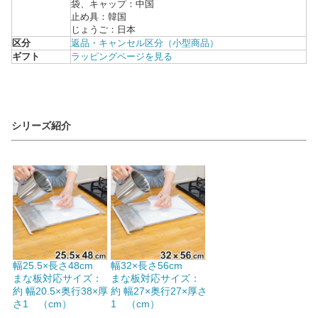
袋、キャップ：中国
止め具：韓国
じょうご：日本
区分
返品・キャンセル区分（小型商品）
ギフト
ラッピングページを見る
シリーズ紹介
幅25.5×長さ48cm
幅32×長さ56cm
まな板対応サイズ：
まな板対応サイズ：
約 幅20.5×奥行38×厚
約 幅27×奥行27×厚さ
さ1 （cm）
1 （cm）