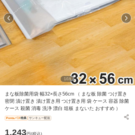
1
/
19
まな板除菌用袋 幅32×長さ56cm （ まな板 除菌 つけ置き
密閉 漬け置き 漬け置き用 つけ置き用 袋 ケース 容器 除菌
ケース 殺菌 消毒 洗浄 漂白 俎板 まないた おすすめ ）
Pontaパス
特典
サンキュー配送
1,243
円(
税込
)