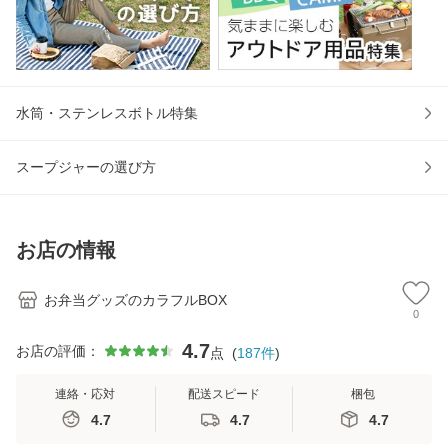
水筒・ステンレスボトル特集
スープジャーの選び方
お店の情報
お弁当グッズのカラフルBOX
0
4.7
お店の評価：
点
(
187
件
)
連絡・応対
配送スピード
梱包
4.7
4.7
4.7