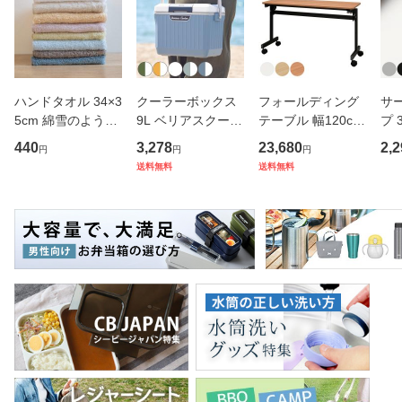
ハンドタオル 34×3
クーラーボックス
フォールディング
サ
5cm 綿雪のような
9L ベリアスクーラ
テーブル 幅120cm
プ 
タオル ベルベット
ー ハードタイプ （
奥行き45cm キャ
フ
440
3,278
23,680
2,2
円
円
円
カラー （ タオル
保冷 クーラーBOX
スター付き 折りた
ス 
送料無料
送料無料
ウォッシュタオル
保冷ボックス クー
たみ （ 法人限定
er
ハンカチタオル ハ
ラーバッグ 冷蔵ボ
テーブル 長机 スタ
マ
ンカチ 洗面タオル
ックス 9リットル
ッキング 会議机 ミ
マグ
綿 コッ
キャン
ーティング
保冷