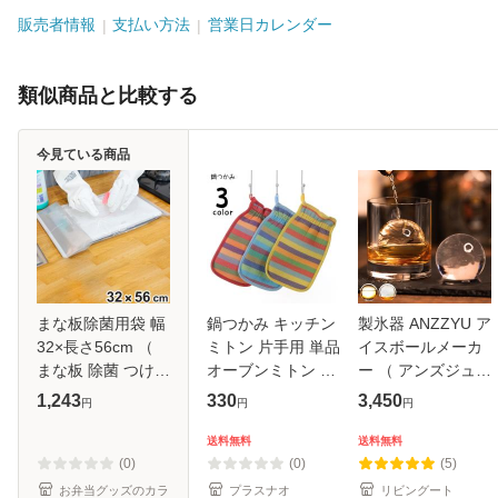
販売者情報
支払い方法
営業日カレンダー
類似商品と比較する
今見ている商品
まな板除菌用袋 幅
鍋つかみ キッチン
製氷器 ANZZYU ア
32×長さ56cm （
ミトン 片手用 単品
イスボールメーカ
まな板 除菌 つけ置
オーブンミトン キ
ー （ アンズジュ
き 密閉 漬け置き
ッチングローブ 左
丸氷 製氷皿 氷 こ
1,243
330
3,450
円
円
円
漬け置き用 つけ置
右兼用 北欧風 台所
おり 丸 製氷 冷凍
き用 袋 ケース 容
用品 キッチン用品
庫 丸型 丸い氷 ク
送料無料
送料無料
器 除菌ケース 殺菌
耐熱 断熱
リア 透明 製氷カッ
(0)
(0)
(5)
消毒 洗
プ 製氷グ
お弁当グッズのカラ
プラスナオ
リビングート