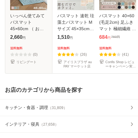
いっぺん使てみて
バスマット 速乾 珪
バスマット 40×60
バスマット
藻土バスマット M
(毛足2cm) 足ふき
45×60cm （ お風
サイズ 45×35cm
マット 極細繊維 ト
呂マット マット 吸
おしゃれ 大理石調
イレマット マット
2,660
1,510
684
760
円
円
円
円
水 抗菌 防臭 すべ
木目調 吸水速乾 消
玄関マット 速乾 抗
り止め 洗濯OK
臭 清潔 お手入れ簡
菌 防臭 エステ ふ
送料無料
送料無料
送料無料
45×60 足ふきマッ
単 陰干し 洗濯不要
わふわ おしゃれ 送
(0)
(26)
(41)
ト お風呂 バスグッ
お風
料無
リビングート
アイリスプラザ au
Confis Shop レビュ
PAY マーケット店
ーキャンペーン実施
中♪
お店のカテゴリから商品を探す
キッチン・食器・調理
（
31,809
）
インテリア・寝具
（
27,658
）