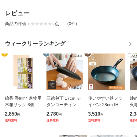
レビュー
商品の評価：
-
点
(0件)
ウィークリーランキング
1
2
3
4
線香 香結び 進物用
三徳包丁 17cm チ
使いやすい鉄フラ
炒め
木箱サック 6個入
タンコーティング
イパン 28cm IH対
火専
り ギフト （ お線
濃州正宗 日本製 （
応 こだわり職人 日
モ
2,850
2,780
3,510
2,3
円
円
円
香 微煙 仏壇 お墓
包丁 万能包丁 料理
本製 藤田金属 （
ル
送料無料
送料無料
送料無料
送料
参り お彼岸 法事
包丁 分化包丁 17
ガス火対応 鉄フラ
深
お盆 供養 日本香堂
センチ 175mm 17
イパン 鉄製フライ
直
プレゼント 贈り物
5ミリ チタン 錆び
パン フライパン 炒
ン 