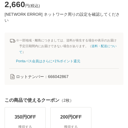
2,660
円(
税込
)
[NETWORK ERROR] ネットワーク周りの設定を確認してくださ
い
※一部地域・離島につきましては、送料が発生する場合や表示のお届け
予定日期間内にお届けできない場合があります。（
送料・配送につい
て
）
Pontaパス会員はさらに+1%ポイント還元
ロットナンバー：
666042867
この商品で使えるクーポン
（
2
枚）
350
円OFF
200
円OFF
獲得する
獲得する