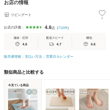
お店の情報
リビングート
0
4.6
お店の評価：
点
(
710
件
)
連絡・応対
配送スピード
梱包
4.6
4.7
4.6
販売者情報
支払い方法
営業日カレンダー
類似商品と比較する
今見ている商品