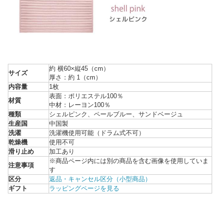
約 横60×縦45（cm）
サイズ
厚さ：約 1（cm）
内容量
1枚
表面：ポリエステル100％
材質
中材：レーヨン100％
種類
シェルピンク、ペールブルー、サンドベージュ
生産国
中国製
洗濯
洗濯機使用可能（ドラム式不可）
乾燥機
使用不可
滑り止め
加工あり
※商品ページ内には別の商品を含む画像を使用していま
注意事項
す
区分
返品・キャンセル区分（小型商品）
ギフト
ラッピングページを見る