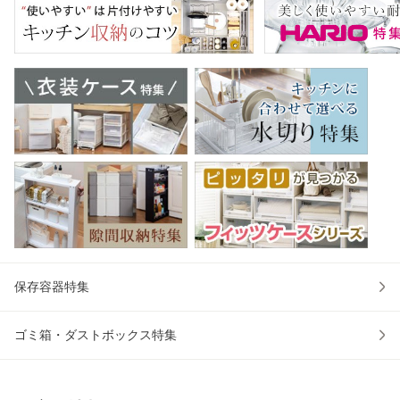
）
にくい 切
め鍋 ハー
K 
保存容器特集
ゴミ箱・ダストボックス特集