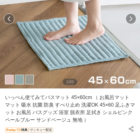
1
/
20
いっぺん使てみてバスマット 45×60cm （ お風呂マット
マット 吸水 抗菌 防臭 すべり止め 洗濯OK 45×60 足ふきマ
ット お風呂 バスグッズ 浴室 脱衣所 足拭き シェルピンク
ペールブルー サンドベージュ 無地 ）
Pontaパス
特典
サンキュー配送