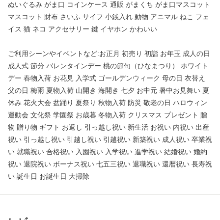
ぬいぐるみ がま口 コインケース 通販 がまくち がま口マスコット
マスコット 財布 さいふ サイフ 小銭入れ 動物 アニマル ねこ フェ
イス 猫 ネコ アクセサリー 鍵 イヤホン かわいい
ご利用シーンやイベントなど:お正月 初売り 初詣 お年玉 成人の日
成人式 節分 バレンタインデー 桃の節句（ひなまつり） ホワイト
デー 春物入荷 お花見 入学式 ゴールデンウィーク 母の日 衣替え
父の日 梅雨 夏物入荷 山開き 海開き 七夕 お中元 暑中お見舞い 夏
休み 花火大会 盆踊り 夏祭り 秋物入荷 防災 敬老の日 ハロウィン
運動会 文化祭 学園祭 お歳暮 冬物入荷 クリスマス プレゼント 贈
物 贈り物 ギフト お返し 引っ越し祝い 新生活 お祝い 内祝い 出産
祝い 引っ越し祝い 引越し祝い 引越祝い 新築祝い 成人祝い 卒業祝
い 就職祝い 合格祝い 入園祝い 入学祝い 進学祝い 結婚祝い 婚約
祝い 退院祝い ボーナス祝い 七五三祝い 退職祝い 還暦祝い 長寿祝
い 誕生日 お誕生日 大掃除