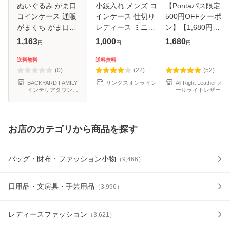
ぬいぐるみ がま口
小銭入れ メンズ コ
【Pontaパス限定
コインケース 通販
インケース 仕切り
500円OFFクーポ
がまくち がま口マ
レディース ミニ財
ン】【1,680円
スコット マスコッ
布 革 おしゃれ カ
→1,180円】＼月間
1,163
1,000
1,680
円
円
円
ト 財布 さいふ サ
ードも入る 薄い 小
ランキング1位／
イフ 小銭入れ 動物
さい 小銭入れが開
RafiCaro 本革コイ
送料無料
送料無料
アニマル ねこ フェ
く財布 パスケース
ンケース レディー
(0)
(22)
(52)
イス
2室 P
ス 丸型 小銭入れ
BACKYARD FAMILY
リンクスオンライン
All Right Leather オ
インテリアタウン
ールライトレザー
本
au PAY マーケット
店
お店のカテゴリから商品を探す
バッグ・財布・ファッション小物
（
9,466
）
日用品・文房具・手芸用品
（
3,996
）
レディースファッション
（
3,621
）