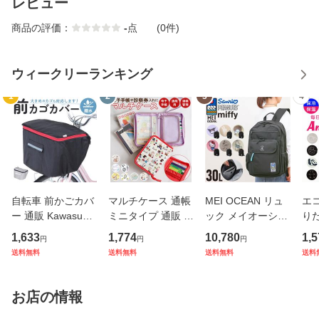
レビュー
商品の評価：
-
点
(0件)
ウィークリーランキング
1
2
3
4
自転車 前かごカバ
マルチケース 通帳
MEI OCEAN リュ
エコ
ー 通販 Kawasumi
ミニタイプ 通販 母
ック メイオーシャ
り
カワスミ 前カゴカ
子手帳ケース お薬
ン 6206 通販 リュ
ト 
1,633
1,774
10,780
1,5
円
円
円
バー バスケット カ
手帳 ポーチ 通帳ケ
ックサック バック
アニ
送料無料
送料無料
送料無料
送料
バー 自転車用 かご
ース 通帳入れ ファ
パック デイパック
ック
自転車用 かご カゴ
スナー キャラクタ
レディース メンズ
ナー
カバー 前 Keia＋
ー かわいい おしゃ
大人 女子 通学 通
チ付
お店の情報
かわ
れ
勤 黒 ブラ
量