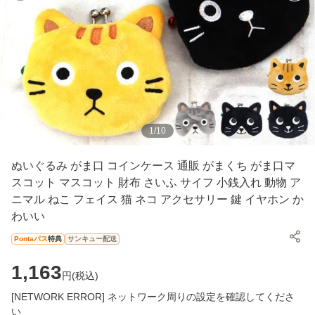
1
/
10
ぬいぐるみ がま口 コインケース 通販 がまくち がま口マ
スコット マスコット 財布 さいふ サイフ 小銭入れ 動物 ア
ニマル ねこ フェイス 猫 ネコ アクセサリー 鍵 イヤホン か
わいい
Pontaパス
特典
サンキュー配送
1,163
円(
税込
)
[NETWORK ERROR] ネットワーク周りの設定を確認してくださ
い