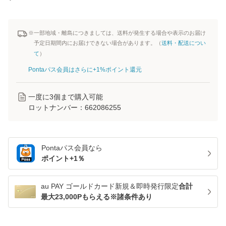
※一部地域・離島につきましては、送料が発生する場合や表示のお届け
予定日期間内にお届けできない場合があります。（
送料・配送につい
て
）
Pontaパス会員はさらに+1%ポイント還元
一度に
3
個まで購入可能
ロットナンバー：
662086255
Pontaパス
会員なら
ポイント+
1
％
au PAY ゴールドカード新規＆即時発行限定
合計
最大23,000Pもらえる※諸条件あり