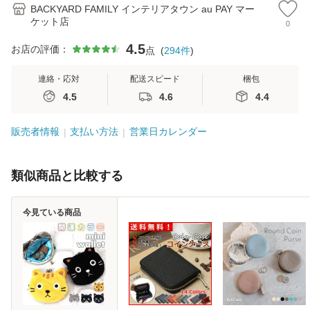
BACKYARD FAMILY インテリアタウン au PAY マー
ケット店
0
4.5
お店の評価：
点
(
294
件
)
連絡・応対
配送スピード
梱包
4.5
4.6
4.4
販売者情報
支払い方法
営業日カレンダー
類似商品と比較する
今見ている商品