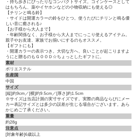
・持ち歩きにぴったりなコンパクトサイズ。コインケースとして
はもちろん、薬やイヤホンなどの小物収納にも使える◎
【チリンと鳴る鈴】
・サイドは開運カラーの鈴をひとつ。使うたびにチリンと鳴る優
しい音に癒される♪
【お子様から大人まで】
・年齢関係なく、お子様から大人までにっこり使えるアイテム。
親子やお友達、家族でお揃いにするのもオススメ。
【ギフトにも】
・開運カラーの表示つき。大切な方へ、良いことが起こりますよ
うにと贈るのもＧＯＯＤ☆ちょっとしたギフトに。
素材
ポリエステル
生産国
中国
サイズ
[縦]約9cm／[横]約9.5cm／[厚さ]約1.5cm
※サイズは当店計測の実寸サイズです。実際の商品ならびにメー
カー表記サイズとは多少の誤差が生じる場合がございます。あら
かじめご了承ください。
重量
約28g
注意点
[対象年齢]6歳以上