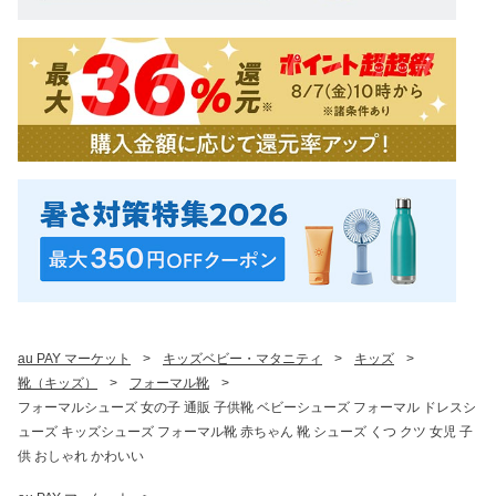
au PAY マーケット
>
キッズベビー・マタニティ
>
キッズ
>
靴（キッズ）
>
フォーマル靴
>
フォーマルシューズ 女の子 通販 子供靴 ベビーシューズ フォーマル ドレスシ
ューズ キッズシューズ フォーマル靴 赤ちゃん 靴 シューズ くつ クツ 女児 子
供 おしゃれ かわいい