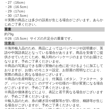
・27（16cm）
・28（16.5cm）
・29（17cm）
・30（17.5cm）
※実際の商品とは多少の誤差が生じる場合がございます。あらか
じめご了承ください。
重量
約79g
※26（15.5cm）サイズの片足分の重量です。
注意点
※海外輸入品のため、商品によってはパッケージや説明書が、英
語や中国語表記となっている場合があります。商品を安価でご提
供させていただくため、輸入時のパッケージのままでのお届けと
なります。予めご了承くださいませ。
※商品の写真はできる限り実物のお色に近づけるように加工して
おりますが、お使いのモニター設定、お部屋の照明などにより、
実際の商品と異なる場合がございます。
※商品の生産時期などにより、付属品（ボタン、ファスナー、タ
グ、パッケージなど）のデザインや仕様の一部が変更になる場合
がございますが、予めご了承くださいませ。
※商品や個体差などにより、表記と若干異なる場合がございます
が、予めご了承くださいませ。
※輸入品のため、糸の継ぎ目や縫製等が甘い部分、糊跡等が生じ
る場合がございますが、予めご了承くださいませ。