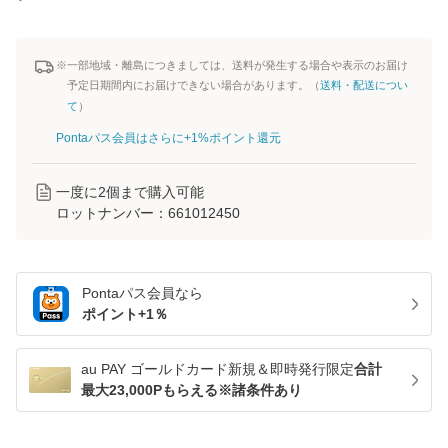
※一部地域・離島につきましては、送料が発生する場合や表示のお届け
予定日期間内にお届けできない場合があります。（
送料・配送につい
て
）
Pontaパス会員はさらに+1%ポイント還元
一度に
2
個まで購入可能
ロットナンバー：
661012450
Pontaパス
会員なら
ポイント+
1
％
au PAY ゴールドカード新規＆即時発行限定
合計
最大23,000Pもらえる※諸条件あり