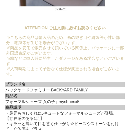
ATTENTION ご注文前に必ずお読みください
※こちらの商品は輸入品のため、糸の継ぎ目や縫製等が甘い部
分、糊跡等が生じる場合がございます。
※商品を安価で販売させて頂いている関係上、パッケージに一部
外国語表記がございます。
※箱などに輸入時に発生したダメージがある場合などがございま
す。
※入荷時期によって予告なく仕様が変更される場合がございま
す。
ブランド名
バックヤードファミリー BACKYARD FAMILY
商品名
フォーマルシューズ 女の子 pmyshoesx5
商品説明
・足元もおしゃれに♪キュートなフォーマルシューズが登場。
【存在感のある1足】
・キラッと輝いて目を惹く仕上がり☆ビーズやストーンを付け
て、立体感をプラス。