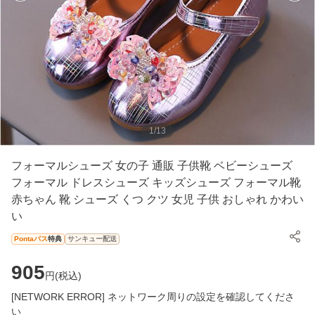
1
/
13
フォーマルシューズ 女の子 通販 子供靴 ベビーシューズ
フォーマル ドレスシューズ キッズシューズ フォーマル靴
赤ちゃん 靴 シューズ くつ クツ 女児 子供 おしゃれ かわい
い
Pontaパス
特典
サンキュー配送
905
円(
税込
)
[NETWORK ERROR] ネットワーク周りの設定を確認してくださ
い