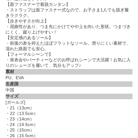
【面ファスナーで着脱カンタン】
・ストラップは面ファスナー式なので、お子さま1人でも脱ぎ履
きラクラク。
【歩きやすさが向上】
・屈曲性があり、つま先にかけてやや上を向いた形状。つまづき
にくく、蹴り上げやすい！
【安定感のあるソール】
・前後の差を抑えたほぼフラットなソール。滑りにくい素材で、
濡れた路面でも安心。
【フォーマルシーンで】
・発表会やパーティーなどのお呼ばれシーンで大活躍！お気に入
りのシューズを履いて、気分もアップ♪
素材
PU、EVA
生産国
中国
サイズ
[ガールズ]
・21（13cm）
・22（13.5cm）
・23（14cm）
・24（14.5cm）
・25（15cm）
・26（15.5cm）