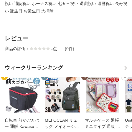
祝い 退院祝い ボーナス祝い 七五三祝い 退職祝い 還暦祝い 長寿祝
い 誕生日 お誕生日 大掃除
レビュー
商品の評価：
-
点
(0件)
ウィークリーランキング
1
2
3
4
自転車 前かごカバ
MEI OCEAN リュ
マルチケース 通帳
Uni
ー 通販 Kawasumi
ック メイオーシャ
ミニタイプ 通販 母
テ