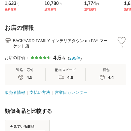
カワスミ 前カゴカ
ン 6206 通販 リュ
子手帳ケース お薬
シャ
1,633
10,780
1,774
1,6
円
円
円
バー バスケット カ
ックサック バック
手帳 ポーチ 通帳ケ
半
送料無料
送料無料
送料無料
送料
バー 自転車用 かご
パック デイパック
ース 通帳入れ ファ
ラ
自転車用 かご カゴ
レディース メンズ
スナー キャラクタ
ラ
カバー 前 Keia＋
大人 女子 通学 通
ー かわいい おしゃ
ャツ
お店の情報
かわ
勤 黒 ブラ
れ
イ 
BACKYARD FAMILY インテリアタウン au PAY マー
ケット店
0
4.5
お店の評価：
点
(
295
件
)
連絡・応対
配送スピード
梱包
4.5
4.6
4.4
販売者情報
支払い方法
営業日カレンダー
類似商品と比較する
今見ている商品