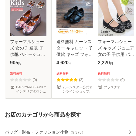
フォーマルシュー
送料無料 ムーンス
フォーマルシュー
ズ 女の子 通販 子
ター キャロット 子
ズ キッズ ジュニア
供靴 ベビーシュー
供靴 キッズ フォー
女の子 子供用 パン
ズ フォーマル ドレ
マル シューズ コイ
プス 靴 ストラップ
905
4,620
2,220
円
円
円
スシューズ キッズ
ンローファー CR
リボン フェイクパ
シューズ フォーマ
C2092 ブラック 黒
ール ビジュー キラ
送料無料
送料無料
送料無料
ル靴 赤ちゃん 靴
moonstar carrot ス
キラ マジ
(0)
(2)
(0)
シューズ
ニー
BACKYARD FAMILY
ムーンスター公式オ
プラスナオ
インテリアタウン
ンラインショップ
au PAY マーケット
au PAY マーケット
店
店
お店のカテゴリから商品を探す
バッグ・財布・ファッション小物
（
9,378
）