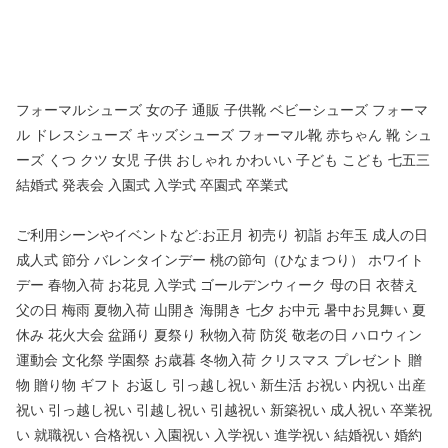
フォーマルシューズ 女の子 通販 子供靴 ベビーシューズ フォーマ
ル ドレスシューズ キッズシューズ フォーマル靴 赤ちゃん 靴 シュ
ーズ くつ クツ 女児 子供 おしゃれ かわいい 子ども こども 七五三
結婚式 発表会 入園式 入学式 卒園式 卒業式
ご利用シーンやイベントなど:お正月 初売り 初詣 お年玉 成人の日
成人式 節分 バレンタインデー 桃の節句（ひなまつり） ホワイト
デー 春物入荷 お花見 入学式 ゴールデンウィーク 母の日 衣替え
父の日 梅雨 夏物入荷 山開き 海開き 七夕 お中元 暑中お見舞い 夏
休み 花火大会 盆踊り 夏祭り 秋物入荷 防災 敬老の日 ハロウィン
運動会 文化祭 学園祭 お歳暮 冬物入荷 クリスマス プレゼント 贈
物 贈り物 ギフト お返し 引っ越し祝い 新生活 お祝い 内祝い 出産
祝い 引っ越し祝い 引越し祝い 引越祝い 新築祝い 成人祝い 卒業祝
い 就職祝い 合格祝い 入園祝い 入学祝い 進学祝い 結婚祝い 婚約