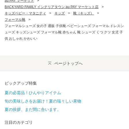
au PAY マーケット
>
BACKYARD FAMILY インテリアタウン au PAY マーケット店
>
キッズベビー・マタニティ
>
キッズ
>
靴（キッズ）
>
フォーマル靴
>
フォーマルシューズ 女の子 通販 子供靴 ベビーシューズ フォーマル ドレスシ
ューズ キッズシューズ フォーマル靴 赤ちゃん 靴 シューズ くつ クツ 女児 子
供 おしゃれ かわいい
ページトップへ
ピックアップ特集
夏の必需品！ひんやりアイテム
旬の美味しさをお届け！夏の瑞々しい果物
夏の挨拶、まだ間に合います。
注目のカテゴリ