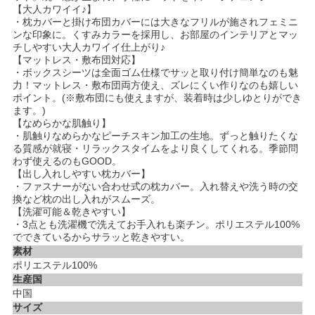
【大人カワイイ♪】
・枕カバーと掛け布団カバーには大きなフリルが施されフェミニ
ンな印象に。くすみカラーを採用し、お部屋のインテリアとマッ
チしやすい大人カワイイ仕上がり♪
【マットレス・敷布団対応】
・ボックスシーツは全面ゴム仕様でサッと取り付け簡単なのも魅
力！マットレス・敷布団両方使え、ズレにくい作りなのも嬉しい
ポイント。(※敷布団にも使えますが、装着時は少しゆとりができ
ます。)
【なめらかな肌触り】
・肌触りなめらかなピーチスキン加工の生地。ずっと触りたくな
る質感が就寝・リラックスタイムをより良くしてくれる。季節問
わず使えるのもGOOD。
【出し入れしやすい枕カバー】
・ファスナーがない合わせ式の枕カバー。入れ替えや洗う時の交
換など枕の出し入れがスムーズ。
【洗濯可能＆乾きやすい】
・3点とも洗濯機で洗えてお手入れも楽チン。ポリエステル100%
でできているからサラッと乾きやすい。
素材
ポリエステル100%
生産国
中国
サイズ