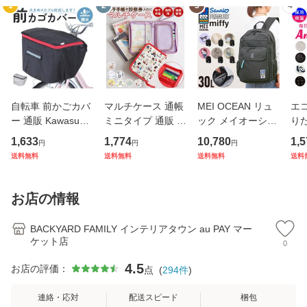
1
2
3
4
自転車 前かごカバ
マルチケース 通帳
MEI OCEAN リュ
エコ
ー 通販 Kawasumi
ミニタイプ 通販 母
ック メイオーシャ
り
カワスミ 前カゴカ
子手帳ケース お薬
ン 6206 通販 リュ
ト 
1,633
1,774
10,780
1,5
円
円
円
バー バスケット カ
手帳 ポーチ 通帳ケ
ックサック バック
アニ
送料無料
送料無料
送料無料
送料
バー 自転車用 かご
ース 通帳入れ ファ
パック デイパック
ック
自転車用 かご カゴ
スナー キャラクタ
レディース メンズ
ナー
カバー 前 Keia＋
ー かわいい おしゃ
大人 女子 通学 通
チ付
お店の情報
かわ
れ
勤 黒 ブラ
量
BACKYARD FAMILY インテリアタウン au PAY マー
ケット店
0
4.5
お店の評価：
点
(
294
件
)
連絡・応対
配送スピード
梱包