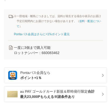
※一部地域・離島につきましては、送料が発生する場合や表示のお届け
予定日期間内にお届けできない場合があります。（
送料・配送につい
て
）
Pontaパス会員はさらに+1%ポイント還元
一度に
3
個まで購入可能
ロットナンバー：
660083462
Pontaパス
会員なら
ポイント+
1
％
au PAY ゴールドカード新規＆即時発行限定
合計
最大23,000Pもらえる※諸条件あり