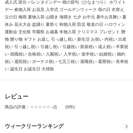
成人式 節分 バレンタインデー 桃の節句（ひなまつり） ホワイト
デー 春物入荷 お花見 入学式 ゴールデンウィーク 母の日 衣替え
父の日 梅雨 夏物入荷 山開き 海開き 七夕 お中元 暑中お見舞い 夏
休み 花火大会 盆踊り 夏祭り 秋物入荷 防災 敬老の日 ハロウィン
運動会 文化祭 学園祭 お歳暮 冬物入荷 クリスマス プレゼント 贈
物 贈り物 ギフト お返し 引っ越し祝い 新生活 お祝い 内祝い 出産
祝い 引っ越し祝い 引越し祝い 引越祝い 新築祝い 成人祝い 卒業祝
い 就職祝い 合格祝い 入園祝い 入学祝い 進学祝い 結婚祝い 婚約
祝い 退院祝い ボーナス祝い 七五三祝い 退職祝い 還暦祝い 長寿祝
い 誕生日 お誕生日 大掃除
レビュー
商品の評価：
-
点
(0件)
ウィークリーランキング