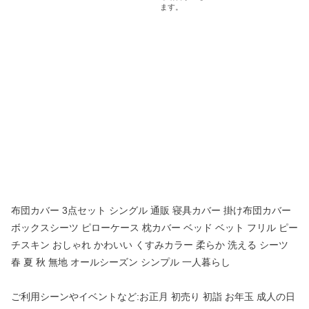
布団カバー 3点セット シングル 通販 寝具カバー 掛け布団カバー
ボックスシーツ ピローケース 枕カバー ベッド ベット フリル ピー
チスキン おしゃれ かわいい くすみカラー 柔らか 洗える シーツ
春 夏 秋 無地 オールシーズン シンプル 一人暮らし
ご利用シーンやイベントなど:お正月 初売り 初詣 お年玉 成人の日