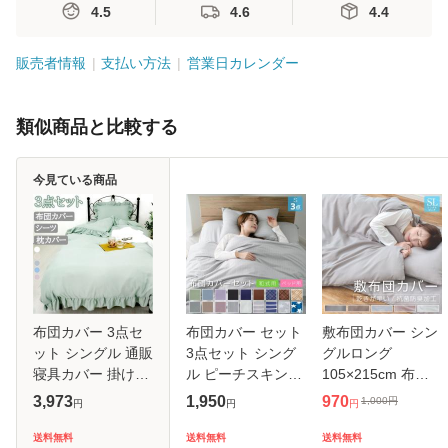
4.5
4.6
4.4
販売者情報
支払い方法
営業日カレンダー
類似商品と比較する
今見ている商品
布団カバー 3点セ
布団カバー セット
敷布団カバー シン
ット シングル 通販
3点セット シング
グルロング
寝具カバー 掛け布
ル ピーチスキン加
105×215cm 布団
団カバー ボックス
工 和式 洋式 ベッ
カバー ピーチスキ
3,973
1,950
970
1,000
円
円
円
円
シーツ ピローケー
ド用 掛け布団カバ
ン加工 柔らかい 可
ス 枕カバー ベッド
ー 敷き布団カバー
愛い オールシーズ
送料無料
送料無料
送料無料