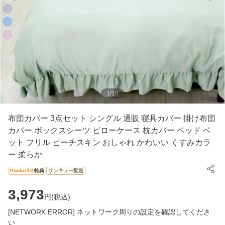
1
/
18
布団カバー 3点セット シングル 通販 寝具カバー 掛け布団
カバー ボックスシーツ ピローケース 枕カバー ベッド ベ
ット フリル ピーチスキン おしゃれ かわいい くすみカラ
ー 柔らか
Pontaパス
特典
サンキュー配送
3,973
円(
税込
)
[NETWORK ERROR] ネットワーク周りの設定を確認してくださ
い