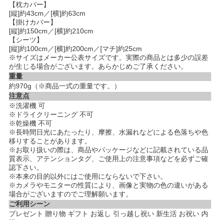
【枕カバー】
[縦]約43cm／[横]約63cm
【掛けカバー】
[縦]約150cm／[横]約210cm
【シーツ】
[縦]約100cm／[横]約200cm／[マチ]約25cm
※サイズはメーカー公表サイズです。実際の商品とは多少の誤差
が生じる場合がございます。あらかじめご了承ください。
重量
約970g（※商品一式の重量です。）
注意点
※洗濯機 可
※ドライクリーニング 不可
※乾燥機 不可
※長時間日光にあたったり、摩擦、水漏れなどによる色落ちや色
移りすることがあります。
※お取り扱いの際は、商品やパッケージなどに記載されている品
質表示、アテンションタグ、ご使用上の注意事項などを必ずご確
認下さい。
※本来の目的以外にはご使用にならないで下さい。
※カメラやモニターの性質により、画像と実物の色の違いがある
場合がございますのでご理解願います。
ご利用シーン
プレゼント 贈り物 ギフト お返し 引っ越し祝い 新生活 お祝い 内