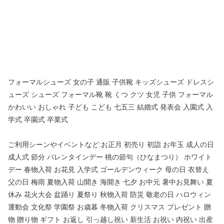
フォーマルシューズ 女の子 通販 子供靴 キッズシューズ ドレスシ
ューズ シューズ フォーマル靴 靴 くつ クツ 女児 子供 フォーマル
かわいい おしゃれ 子ども こども 七五三 結婚式 発表会 入園式 入
学式 卒園式 卒業式
ご利用シーンやイベントなど:お正月 初売り 初詣 お年玉 成人の日
成人式 節分 バレンタインデー 桃の節句（ひなまつり） ホワイト
デー 春物入荷 お花見 入学式 ゴールデンウィーク 母の日 衣替え
父の日 梅雨 夏物入荷 山開き 海開き 七夕 お中元 暑中お見舞い 夏
休み 花火大会 盆踊り 夏祭り 秋物入荷 防災 敬老の日 ハロウィン
運動会 文化祭 学園祭 お歳暮 冬物入荷 クリスマス プレゼント 贈
物 贈り物 ギフト お返し 引っ越し祝い 新生活 お祝い 内祝い 出産