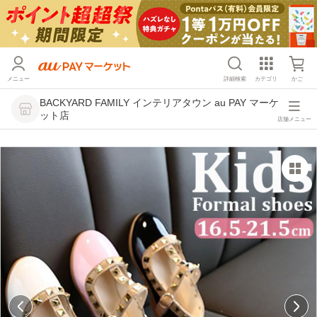
メニュー
詳細検索
カテゴリ
かご
BACKYARD FAMILY インテリアタウン au PAY マーケ
ット店
店舗メニュー