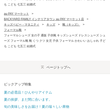
も こども 七五三 結婚式
au PAY マーケット
>
BACKYARD FAMILY インテリアタウン au PAY マーケット店
>
キッズベビー・マタニティ
>
キッズ
>
靴（キッズ）
>
フォーマル靴
>
フォーマルシューズ 女の子 通販 子供靴 キッズシューズ ドレスシューズ シュ
ーズ フォーマル靴 靴 くつ クツ 女児 子供 フォーマル かわいい おしゃれ 子ど
も こども 七五三 結婚式
ページトップへ
ピックアップ特集
夏の必需品！ひんやりアイテム
夏の挨拶、まだ間に合います。
旬の美味しさをお届け！夏の瑞々しい果物