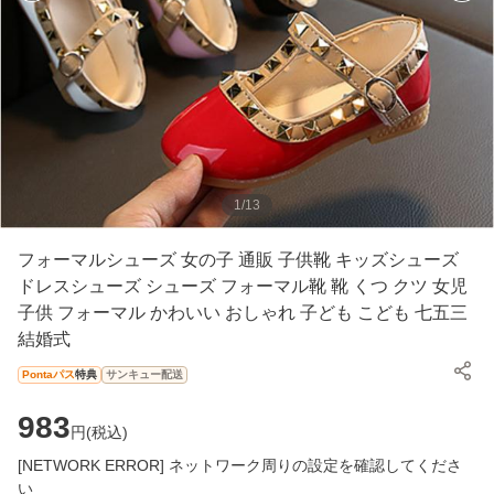
1
/
13
フォーマルシューズ 女の子 通販 子供靴 キッズシューズ
ドレスシューズ シューズ フォーマル靴 靴 くつ クツ 女児
子供 フォーマル かわいい おしゃれ 子ども こども 七五三
結婚式
Pontaパス
特典
サンキュー配送
983
円(
税込
)
[NETWORK ERROR] ネットワーク周りの設定を確認してくださ
い