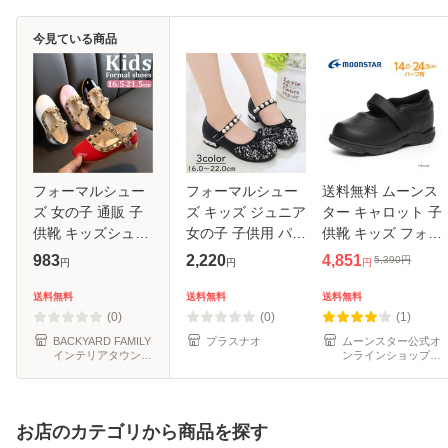
今見ている商品
フォーマルシュー
フォーマルシュー
送料無料 ムーンス
ズ 女の子 通販 子
ズ キッズ ジュニア
ター キャロット 子
供靴 キッズシュー
女の子 子供用 パン
供靴 キッズ フォー
ズ ドレスシューズ
プス 靴 ストラップ
マル シューズ CR
983
2,220
4,851
5,390
円
円
円
円
シューズ フォーマ
リボン フェイクパ
C2088 ブラック 黒
ル靴 靴 くつ クツ
ール ビジュー キラ
moonstar carrot 抗
送料無料
送料無料
送料無料
女児 子供 フォーマ
キラ マジ
菌防臭 スニーカー
(0)
(0)
(1)
ル かわ
お受
BACKYARD FAMILY
プラスナオ
ムーンスター公式オ
インテリアタウン
ンラインショップ
au PAY マーケット
au PAY マーケット
店
店
お店のカテゴリから商品を探す