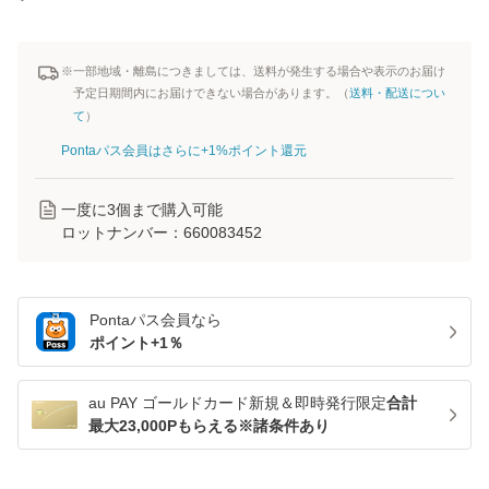
※一部地域・離島につきましては、送料が発生する場合や表示のお届け
予定日期間内にお届けできない場合があります。（
送料・配送につい
て
）
Pontaパス会員はさらに+1%ポイント還元
一度に
3
個まで購入可能
ロットナンバー：
660083452
Pontaパス
会員なら
ポイント+
1
％
au PAY ゴールドカード新規＆即時発行限定
合計
最大23,000Pもらえる※諸条件あり