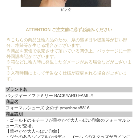
ATTENTION ご注文前に必ずお読みください
※こちらの商品は輸入品のため、糸の継ぎ目や縫製等が甘い部
分、糊跡等が生じる場合がございます。
※商品を安価で販売させて頂いている関係上、パッケージに一部
外国語表記がございます。
※箱などに輸入時に発生したダメージがある場合などがございま
す。
※入荷時期によって予告なく仕様が変更される場合がございま
す。
ブランド名
バックヤードファミリー BACKYARD FAMILY
商品名
フォーマルシューズ 女の子 pmyshoes8816
商品説明
・ゴールドのモチーフが華やかで大人っぽい印象のフォーマルシ
ューズが登場。
【華やかで大人っぽい印象】
・ツヤのあるシンプルなボディ。ゴールドのスタッズがラインに