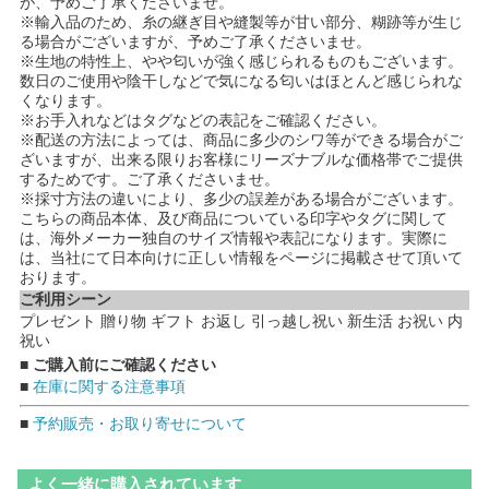
が、予めご了承くださいませ。
※輸入品のため、糸の継ぎ目や縫製等が甘い部分、糊跡等が生じ
る場合がございますが、予めご了承くださいませ。
※生地の特性上、やや匂いが強く感じられるものもございます。
数日のご使用や陰干しなどで気になる匂いはほとんど感じられな
くなります。
※お手入れなどはタグなどの表記をご確認ください。
※配送の方法によっては、商品に多少のシワ等ができる場合がご
ざいますが、出来る限りお客様にリーズナブルな価格帯でご提供
するためです。ご了承くださいませ。
※採寸方法の違いにより、多少の誤差がある場合がございます。
こちらの商品本体、及び商品についている印字やタグに関して
は、海外メーカー独自のサイズ情報や表記になります。実際に
は、当社にて日本向けに正しい情報をページに掲載させて頂いて
おります。
ご利用シーン
プレゼント 贈り物 ギフト お返し 引っ越し祝い 新生活 お祝い 内
祝い
■ ご購入前にご確認ください
■
在庫に関する注意事項
■
予約販売・お取り寄せについて