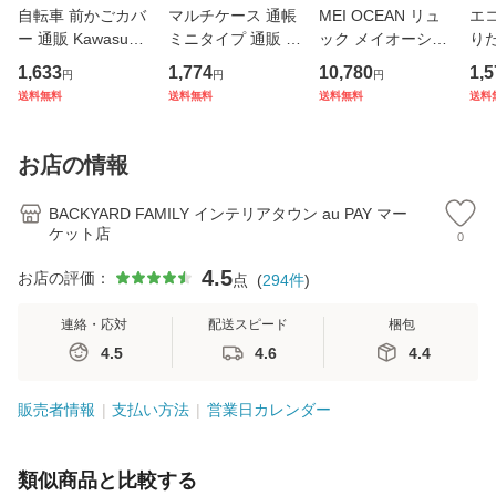
自転車 前かごカバ
マルチケース 通帳
MEI OCEAN リュ
エコ
ー 通販 Kawasumi
ミニタイプ 通販 母
ック メイオーシャ
り
カワスミ 前カゴカ
子手帳ケース お薬
ン 6206 通販 リュ
ト 
1,633
1,774
10,780
1,5
円
円
円
バー バスケット カ
手帳 ポーチ 通帳ケ
ックサック バック
アニ
送料無料
送料無料
送料無料
送料
バー 自転車用 かご
ース 通帳入れ ファ
パック デイパック
ック
自転車用 かご カゴ
スナー キャラクタ
レディース メンズ
ナー
カバー 前 Keia＋
ー かわいい おしゃ
大人 女子 通学 通
チ付
お店の情報
かわ
れ
勤 黒 ブラ
量
BACKYARD FAMILY インテリアタウン au PAY マー
ケット店
0
4.5
お店の評価：
点
(
294
件
)
連絡・応対
配送スピード
梱包
4.5
4.6
4.4
販売者情報
支払い方法
営業日カレンダー
類似商品と比較する